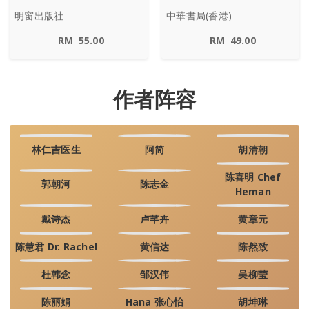
明窗出版社
中華書局(香港)
RM
55.00
RM
49.00
作者阵容
林仁吉医生
阿简
胡清朝
陈喜明 Chef
郭朝河
陈志金
Heman
戴诗杰
卢芊卉
黄章元
陈慧君 Dr. Rachel
黄信达
陈然致
杜韩念
邹汉伟
吴柳莹
陈丽娟
Hana 张心怡
胡坤琳