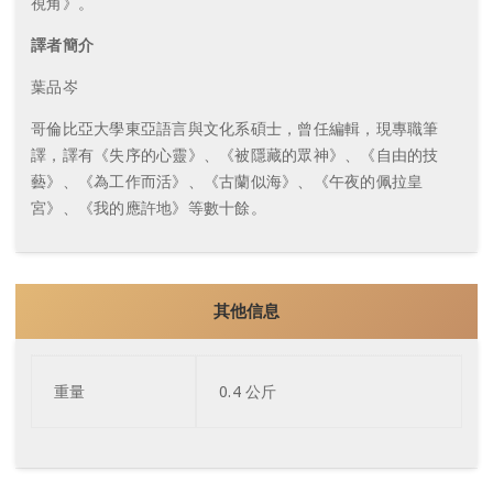
視角》。
譯者簡介
葉品岑
哥倫比亞大學東亞語言與文化系碩士，曾任編輯，現專職筆
譯，譯有《失序的心靈》、《被隱藏的眾神》、《自由的技
藝》、《為工作而活》、《古蘭似海》、《午夜的佩拉皇
宮》、《我的應許地》等數十餘。
其他信息
重量
0.4 公斤