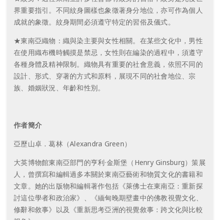
界重要指引。不同紋身圖樣也象徵著身分地位，亦可作為個人
成就的象徵。紋身期間必須遵守特定的習俗及儀式。
★東南亞織物：織與染主要與女性相關。在某些文化中，男性
在使用織布機時觸摸是禁忌，女性則在編染的過程中，須遵守
各種身體及精神限制。織物具有重要的社會意義，依照不同的
設計、形式、穿著的方式和原料，展現不同的社會地位、宗
族、婚姻狀況、年齡和性別。
作者簡介
亞歷山卓．葛林（Alexandra Green）
大英博物館東南亞部門的亨利·金斯堡（Henry Ginsburg）策展
人，曾撰寫和編輯過多本關於東南亞藝術和物質文化的書籍和
文章。她的出版物和編輯著作包括《萊佛士在東南亞：重新探
討這位學者和政治家》、《緬甸晚期壁畫中的佛教視覺文化、
修辭和敘事》以及《重新思考亞洲的視覺敘事：跨文化與比較