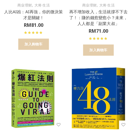
,
,
商业理财
大将·生活
商业理财
大将·生活
人比AI凶：AI再強，你的微決策
再不增加收入，生活就撐不下去
才是關鍵！
了！：賺的錢愈變愈小？未來，
人人都是「副業大叔」
RM
81.00
RM
71.00
加入购物车
加入购物车