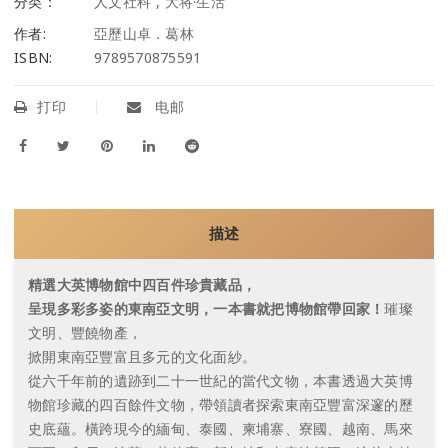
分类：
人文社科
,
大将·生活
作者:
亞歷山卓．葛林
ISBN:
9789570875591
打印
电邮
描述
精選大英博物館中四百件珍貴藏品，
呈現多彩多姿的東南亞文明，一本書就把博物館帶回家！
璀璨
文明、豐饒物產，
掀開東南亞豐富且多元的文化面紗。
從六千年前的遺跡到二十一世紀的當代文物，本書透過大英博
物館珍藏的四百餘件文物，帶領讀者探索東南亞豐富深邃的歷
史底蘊。橫跨現今的緬甸、泰國、柬埔寨、寮國、越南、馬來