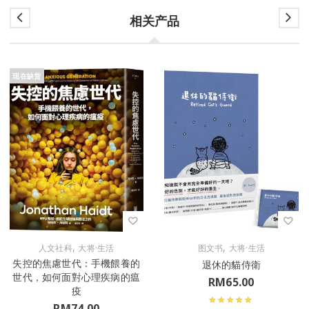
相关产品
现在缺货
,
,
人文社科
大将·生活
图文书
大将·生活
失控的焦慮世代：手機餵養的
退休的貓侍衛
世代，如何面對心理疾病的瘟
RM
65.00
疫
RM
74.00