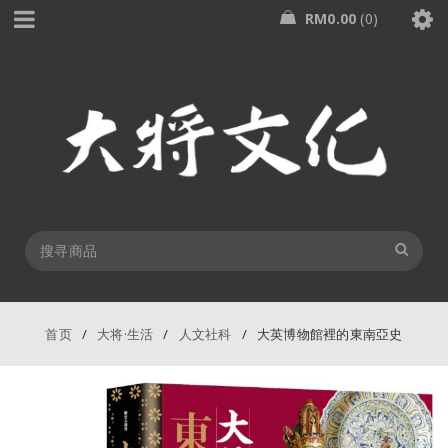
RM
0.00
0
首页
/
大将·生活
/
人文社科
/
大英博物館裡的東南亞史