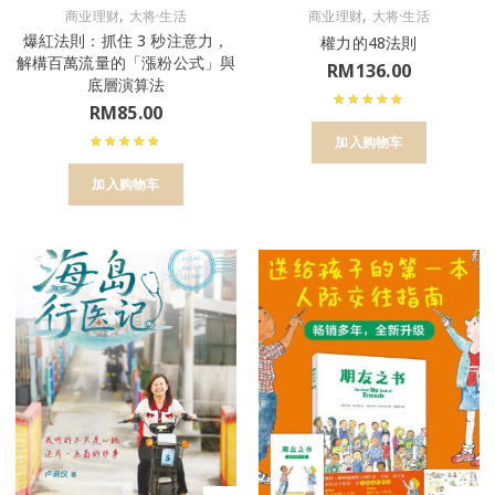
,
,
商业理财
大将·生活
商业理财
大将·生活
爆紅法則：抓住 3 秒注意力，
權力的48法則
解構百萬流量的「漲粉公式」與
RM
136.00
底層演算法
RM
85.00
加入购物车
加入购物车