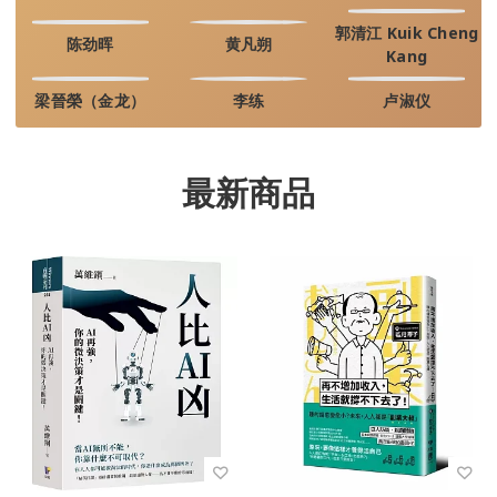
郭清江 Kuik Cheng
陈劲晖
黄凡朔
Kang
梁晉榮（金龙）
李练
卢淑仪
最新商品