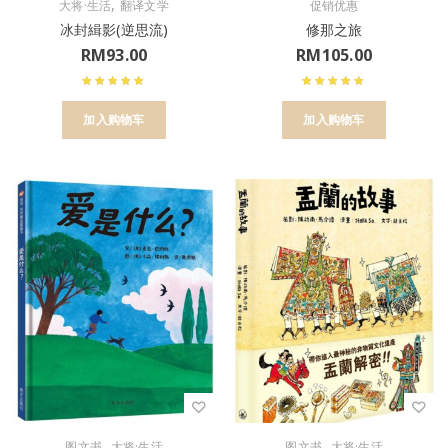
,
大将·生活
翻译文学
促销优惠
冰封緝影(逆思流)
修那之旅
RM
93.00
RM
105.00
加入购物车
加入购物车
,
,
图文书
大将·生活
图文书
大将·生活