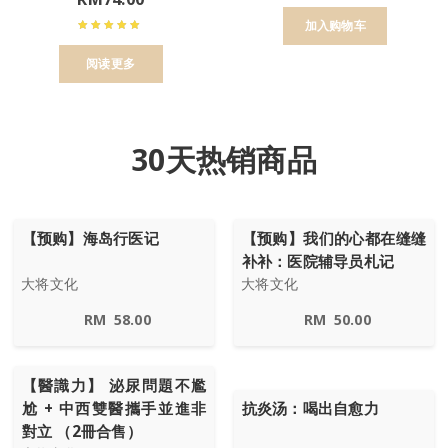
加入购物车
阅读更多
30天热销商品
【预购】海岛行医记
【预购】我们的心都在缝缝
补补：医院辅导员札记
大将文化
大将文化
RM
58.00
RM
50.00
【醫識力】 泌尿問題不尷
尬 + 中西雙醫攜手並進非
抗炎汤：喝出自愈力
對立 （2冊合售）