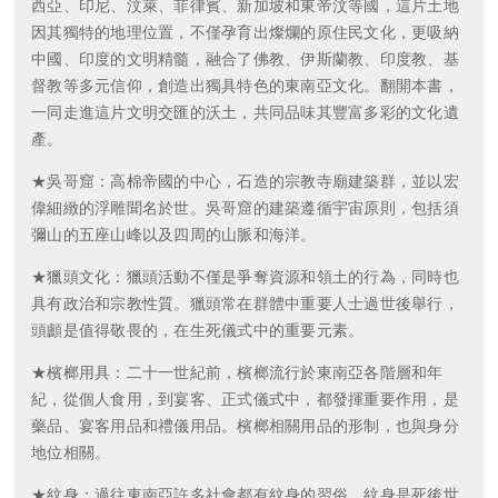
西亞、印尼、汶萊、菲律賓、新加坡和東帝汶等國，這片土地
因其獨特的地理位置，不僅孕育出燦爛的原住民文化，更吸納
中國、印度的文明精髓，融合了佛教、伊斯蘭教、印度教、基
督教等多元信仰，創造出獨具特色的東南亞文化。翻開本書，
一同走進這片文明交匯的沃土，共同品味其豐富多彩的文化遺
產。
★吳哥窟：高棉帝國的中心，石造的宗教寺廟建築群，並以宏
偉細緻的浮雕聞名於世。吳哥窟的建築遵循宇宙原則，包括須
彌山的五座山峰以及四周的山脈和海洋。
★獵頭文化：獵頭活動不僅是爭奪資源和領土的行為，同時也
具有政治和宗教性質。獵頭常在群體中重要人士過世後舉行，
頭顱是值得敬畏的，在生死儀式中的重要元素。
★檳榔用具：二十一世紀前，檳榔流行於東南亞各階層和年
紀，從個人食用，到宴客、正式儀式中，都發揮重要作用，是
藥品、宴客用品和禮儀用品。檳榔相關用品的形制，也與身分
地位相關。
★紋身：過往東南亞許多社會都有紋身的習俗，紋身是死後世