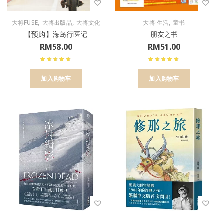
,
,
,
大将FUSE
大将出版品
大将文化
大将·生活
童书
【预购】海岛行医记
朋友之书
RM
58.00
RM
51.00
加入购物车
加入购物车