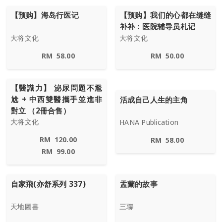
【预购】海岛行医记
【预购】我们的心都在缝缝
补补：医院辅导员札记
大将文化
大将文化
RM
58.00
RM
50.00
【醫識力】 泌尿問題不尷
尬 + 中西雙醫攜手並進非
活成自己人生的主角
對立 （2冊合售）
大将文化
HANA Publication
RM
120.00
RM
58.00
RM
99.00
自家飛(亦舒系列 337)
盂蘭的故事
天地圖書
三聯