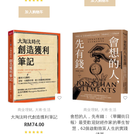
加入购物车
加入购物车
,
,
商业理财
大将·生活
商业理财
大将·生活
會想的人，先有錢：《華爾街日
大淘汰時代創造獲利筆記
報》最受歡迎財經作家的畢生智
RM
74.00
慧，62個啟動致富人生的實踐