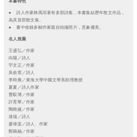
本書特色
● 詩人作家林禹瑄著有多部詩集，本書集結歷年散文作品，
為其首部散文集。
● 書中收錄多幀作家親自拍攝照片，意象優美。
名人推薦
王盛弘／作家
向陽／詩人
宇文正／作家
吳俞萱／詩人
李時雍／東海大學中國文學系助理教授
夏夏／詩人作家
曹馭博／作家
許育華／作家
陶曉嫚／作家
達瑞／詩人
廖偉棠／詩人、作家
鄭琬融／作家