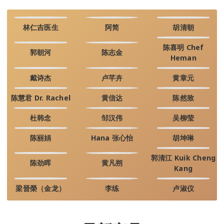
林仁吉医生
阿简
胡清朝
陈喜明 Chef
郭朝河
陈志金
Heman
戴诗杰
卢芊卉
黄章元
陈慧君 Dr. Rachel
黄信达
陈然致
杜韩念
邹汉伟
吴柳莹
陈丽娟
Hana 张心怡
胡坤琳
郭清江 Kuik Cheng
陈劲晖
黄凡朔
Kang
梁晉榮（金龙）
李练
卢淑仪