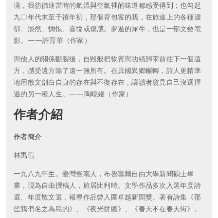
境，我彷彿連當時的氣溫與空氣裡的味道都感受得到；也勾起
九〇年代末至千禧年初，那個背包客的我，在旅途上的各種濃
郁、淡然、惆悵、喜悅或傷感。夢遊的犀牛，也是一部文藝電
影。——許育華（作家）
與他人的關係斷裂後，自毀般把物質與功績歸零前往下一個遠
方，感受遠方除了遠一無所有。在異國異鄉輾轉，詩人更精準
地用散文剖白自身的存在與不復存在，讓讀者窺見自己沒選擇
過的另一種人生。——陶曉嫚（作家）
作者介紹
作者簡介
林禹瑄
一九八九年生。臺灣臺南人，布魯塞爾自由大學新聞碩士畢
業，現為自由撰稿人，旅居比利時。文學作品多次入選年度詩
選、年度散文選，報導作品曾入圍卓越新聞獎。著有詩集《那
些我們名之為島的》、《夜光拼圖》、《春天不在春天街》。