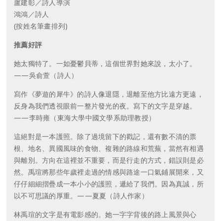
盧建彰／詩人導演
鴻鴻／詩人
(按姓名筆畫排列)
推薦好評
她太獨特了。一如憂鬱貝蒂，這個世界對她來說，太小了。
——吳俞萱（詩人）
寫作《夢遊的犀牛》的詩人像退隱，退離至他方比遠方更遠，
反身為我們透視眼前一整片發光的夜。寫下的文字是穿越。
——李時雍（東海大學中國文學系助理教授）
這絕對是一本護照。除了過境留下的戳記，還有數不清的票
根、地名、異國風味的食物、複雜的路線和荒蕪，當然有相遇
與離別。方向在這裡並不重要，而是行走的方式，錯誤則是必
然。禹瑄將那些年歲裡走過的情感與路途一口氣鋪展開來，又
仔仔細細摺疊成一本小小的護照，遞給了我們。因為真誠，所
以不可思議的厚重。——夏夏（詩人作家）
林禹瑄的文字是有電影感的。她一字字背後的路上風景與心