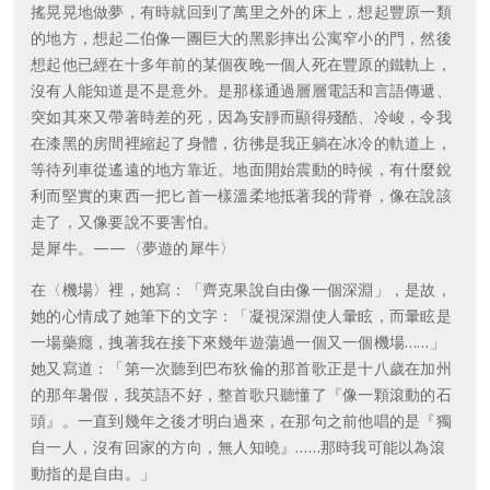
搖晃晃地做夢，有時就回到了萬里之外的床上，想起豐原一類
的地方，想起二伯像一團巨大的黑影摔出公寓窄小的門，然後
想起他已經在十多年前的某個夜晚一個人死在豐原的鐵軌上，
沒有人能知道是不是意外。是那樣通過層層電話和言語傳遞、
突如其來又帶著時差的死，因為安靜而顯得殘酷、冷峻，令我
在漆黑的房間裡縮起了身體，彷彿是我正躺在冰冷的軌道上，
等待列車從遙遠的地方靠近。地面開始震動的時候，有什麼銳
利而堅實的東西一把匕首一樣溫柔地抵著我的背脊，像在說該
走了，又像要說不要害怕。
是犀牛。——〈夢遊的犀牛〉
在〈機場〉裡，她寫：「齊克果說自由像一個深淵」，是故，
她的心情成了她筆下的文字：「凝視深淵使人暈眩，而暈眩是
一場藥癮，拽著我在接下來幾年遊蕩過一個又一個機場……」
她又寫道：「第一次聽到巴布狄倫的那首歌正是十八歲在加州
的那年暑假，我英語不好，整首歌只聽懂了『像一顆滾動的石
頭』。一直到幾年之後才明白過來，在那句之前他唱的是『獨
自一人，沒有回家的方向，無人知曉』……那時我可能以為滾
動指的是自由。」