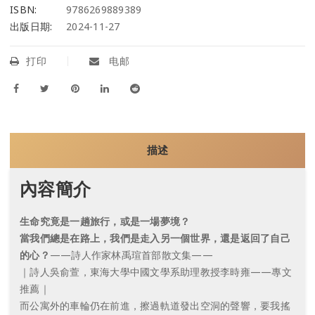
ISBN:
9786269889389
出版日期:
2024-11-27
打印
电邮
描述
內容簡介
生命究竟是一趟旅行，或是一場夢境？
當我們總是在路上，我們是走入另一個世界，還是返回了自己
的心？
——詩人作家林禹瑄首部散文集——
｜詩人吳俞萱，東海大學中國文學系助理教授李時雍——專文
推薦｜
而公寓外的車輪仍在前進，擦過軌道發出空洞的聲響，要我搖