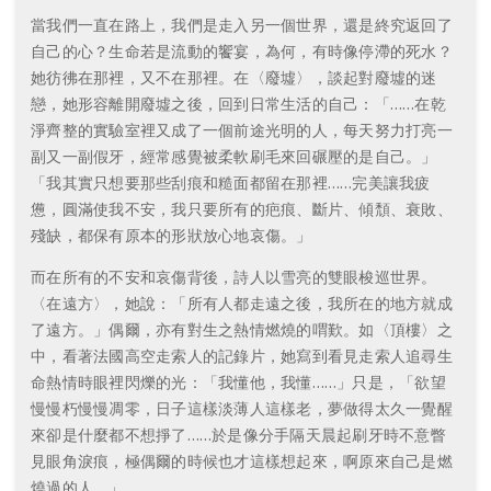
當我們一直在路上，我們是走入另一個世界，還是終究返回了
自己的心？生命若是流動的饗宴，為何，有時像停滯的死水？
她彷彿在那裡，又不在那裡。在〈廢墟〉，談起對廢墟的迷
戀，她形容離開廢墟之後，回到日常生活的自己：「……在乾
淨齊整的實驗室裡又成了一個前途光明的人，每天努力打亮一
副又一副假牙，經常感覺被柔軟刷毛來回碾壓的是自己。」
「我其實只想要那些刮痕和糙面都留在那裡……完美讓我疲
憊，圓滿使我不安，我只要所有的疤痕、斷片、傾頹、衰敗、
殘缺，都保有原本的形狀放心地哀傷。」
而在所有的不安和哀傷背後，詩人以雪亮的雙眼梭巡世界。
〈在遠方〉，她說：「所有人都走遠之後，我所在的地方就成
了遠方。」偶爾，亦有對生之熱情燃燒的喟歎。如〈頂樓〉之
中，看著法國高空走索人的記錄片，她寫到看見走索人追尋生
命熱情時眼裡閃爍的光：「我懂他，我懂……」只是，「欲望
慢慢朽慢慢凋零，日子這樣淡薄人這樣老，夢做得太久一覺醒
來卻是什麼都不想掙了……於是像分手隔天晨起刷牙時不意瞥
見眼角淚痕，極偶爾的時候也才這樣想起來，啊原來自己是燃
燒過的人。」