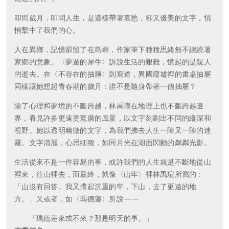
叩問歲月，叩問人生，是這樣帶著哀愁，卻又優美的文字，悄
悄擊中了我們的心。
人在異鄉，記憶卻留了在島嶼，作家筆下種種思緒無不纏繞著
家鄉的意象。〈夢遊的犀牛〉訴說生活的艱難，憶起的是親人
的逝去。在〈不存在的抽屜〉則寫道，異國廢墟裡的書桌抽屜
同樣讓她想起青春期的歲月：誰不是隨身帶著一個抽屜？
除了心理和夢境的不斷跨越，林禹瑄在地理上也不斷跨越邊
界，看見許多更遠更寬廣的風景，以文字刻劃出不同的縱深和
視野。她以透明幽微的文字，為我們拂去人生一陣又一陣的迷
霧。文字清麗，心思細致，如同月光在湖面閃動的粼粼光影。
生活從來不是一件容易的事，或許我們的人生就是不斷地從山
裡來，往山裡去，而最終，就像〈山牢〉裡林禹瑄所寫的：
「山沒有回答。我又揹起沉重的牢，下山，去了更遠的地
方。」又或者，如〈瑪德蓮〉所說——
「瑪德蓮來或不來？那是明天的事。」