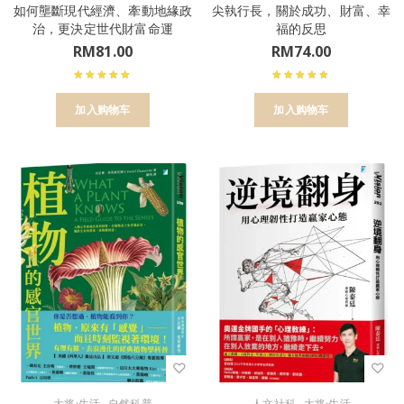
如何壟斷現代經濟、牽動地緣政
尖執行長，關於成功、財富、幸
治，更決定世代財富命運
福的反思
RM
81.00
RM
74.00
加入购物车
加入购物车
,
,
大将·生活
自然科普
人文社科
大将·生活