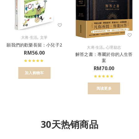
,
大将·生活
文学
願我們的歡樂長留：小兒子2
,
大将·生活
心理励志
RM
56.00
解答之書：專屬於你的人生答
案
RM
70.00
加入购物车
阅读更多
30天热销商品