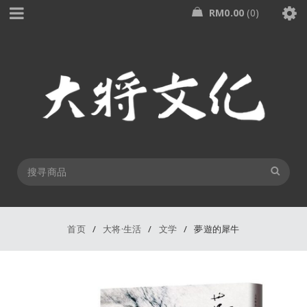
RM
0.00
0
首页
/
大将·生活
/
文学
/
夢遊的犀牛