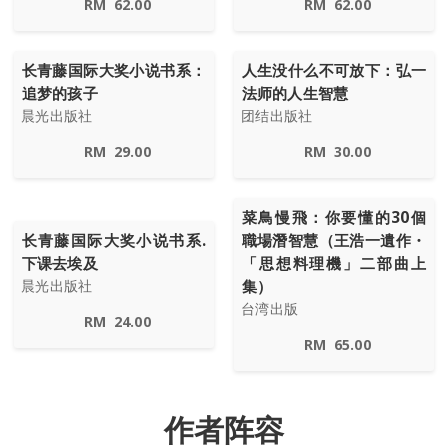
RM
62.00
RM
62.00
长青藤国际大奖小说书系：
人生没什么不可放下：弘一
追梦的孩子
法师的人生智慧
晨光出版社
团结出版社
RM
29.00
RM
30.00
菜鳥慢飛：你要懂的30個
长青藤国际大奖小说书系.
職場潛智慧（王浩一遺作・
下课去埃及
「思想料理機」二部曲上
集）
晨光出版社
台湾出版
RM
24.00
RM
65.00
作者阵容