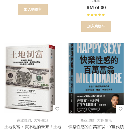
清單
RM
74.00
加入购物车
加入购物车
,
,
商业理财
大将·生活
商业理财
大将·生活
土地制富：買不起的未來！土地
快樂性感的百萬富翁：Y世代頂