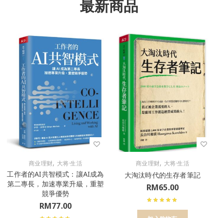
最新商品
,
,
商业理财
大将·生活
商业理财
大将·生活
工作者的AI共智模式：讓AI成為
大淘汰時代的生存者筆記
第二專長，加速專業升級，重塑
RM
65.00
競爭優勢
RM
77.00