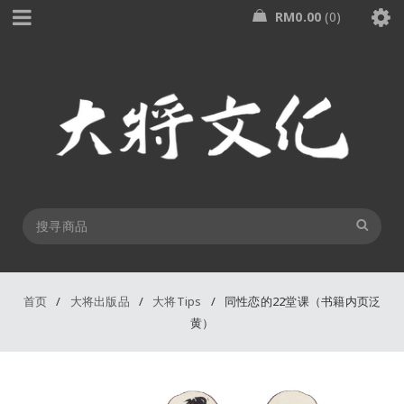
RM
0.00
0
首页
/
大将出版品
/
大将Tips
/
同性恋的22堂课（书籍内页泛
黄）