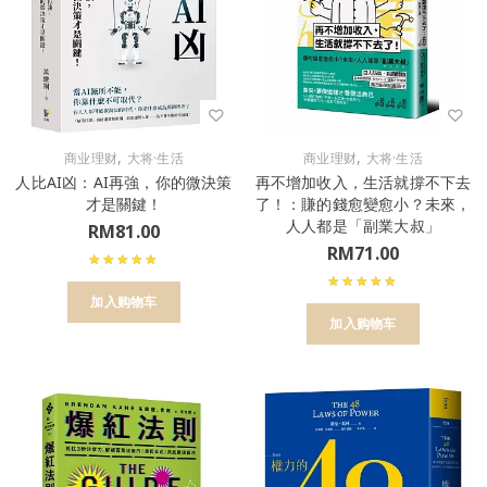
,
,
商业理财
大将·生活
商业理财
大将·生活
人比AI凶：AI再強，你的微決策
再不增加收入，生活就撐不下去
才是關鍵！
了！：賺的錢愈變愈小？未來，
人人都是「副業大叔」
RM
81.00
RM
71.00
加入购物车
加入购物车