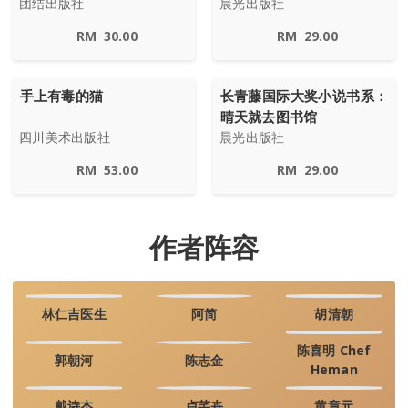
团结出版社
晨光出版社
RM
30.00
RM
29.00
手上有毒的猫
长青藤国际大奖小说书系：
晴天就去图书馆
四川美术出版社
晨光出版社
RM
53.00
RM
29.00
作者阵容
林仁吉医生
阿简
胡清朝
陈喜明 Chef
郭朝河
陈志金
Heman
戴诗杰
卢芊卉
黄章元