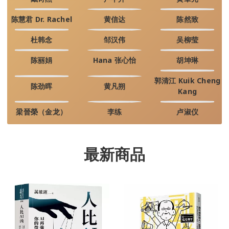
陈慧君 Dr. Rachel
黄信达
陈然致
杜韩念
邹汉伟
吴柳莹
陈丽娟
Hana 张心怡
胡坤琳
郭清江 Kuik Cheng
陈劲晖
黄凡朔
Kang
梁晉榮（金龙）
李练
卢淑仪
最新商品