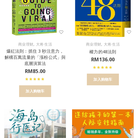
,
,
商业理财
大将·生活
商业理财
大将·生活
爆紅法則：抓住 3 秒注意力，
權力的48法則
解構百萬流量的「漲粉公式」與
RM
136.00
底層演算法
RM
85.00
加入购物车
加入购物车