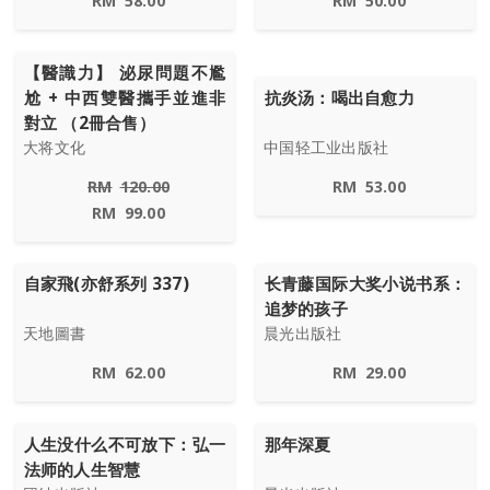
RM
58.00
RM
50.00
【醫識力】 泌尿問題不尷
尬 + 中西雙醫攜手並進非
抗炎汤：喝出自愈力
對立 （2冊合售）
大将文化
中国轻工业出版社
RM
120.00
RM
53.00
RM
99.00
自家飛(亦舒系列 337)
长青藤国际大奖小说书系：
追梦的孩子
天地圖書
晨光出版社
RM
62.00
RM
29.00
人生没什么不可放下：弘一
那年深夏
法师的人生智慧