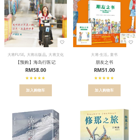
,
,
,
大将FUSE
大将出版品
大将文化
大将·生活
童书
【预购】海岛行医记
朋友之书
RM
58.00
RM
51.00
加入购物车
加入购物车