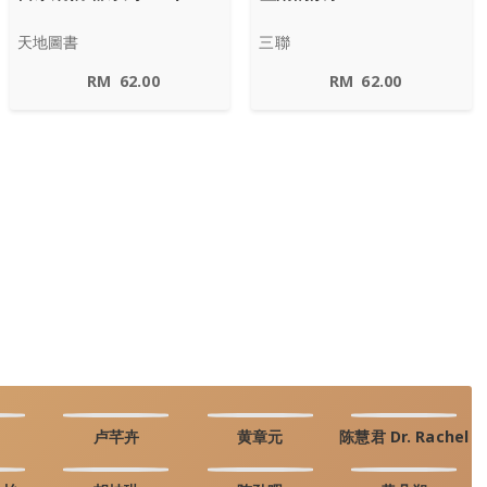
天地圖書
三聯
RM
62.00
RM
62.00
卢芊卉
黄章元
陈慧君 Dr. Rachel