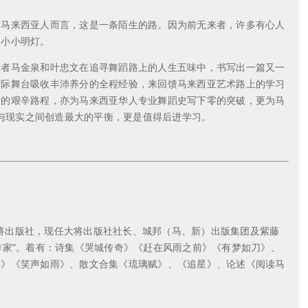
对马来西亚人而言，这是一条陌生的路。因为前无来者，许多有心人
的小小明灯。
舞者马金泉和叶忠文在追寻舞蹈路上的人生五味中，书写出一篇又一
国际舞台吸收丰沛养分的全程经验，来回馈马来西亚艺术路上的学习
者的艰辛路程，亦为马来西亚华人专业舞蹈史写下零的突破，更为马
想与现实之间创造最大的平衡，更是值得后进学习。
创大将出版社，现任大将出版社社长、城邦（马、新）出版集团及紫藤
迎作家”。着有：诗集《哭城传奇》《赶在风雨之前》《有梦如刀》、
事》《笑声如雨》、散文合集《琉璃赋》、《追星》、论述《阅读马