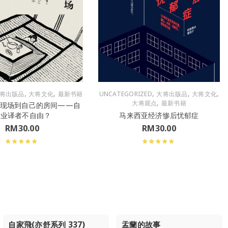
,
,
,
,
,
将出版品
大将文化
最新书籍
UNCATEGORIZED
大将出版品
大将文化
,
大将观点
最新书籍
闻现场到自己的房间——自
由业译者不自由？
马来西亚经济惨后忧郁症
RM
30.00
RM
30.00
自家飛(亦舒系列 337)
盂蘭的故事