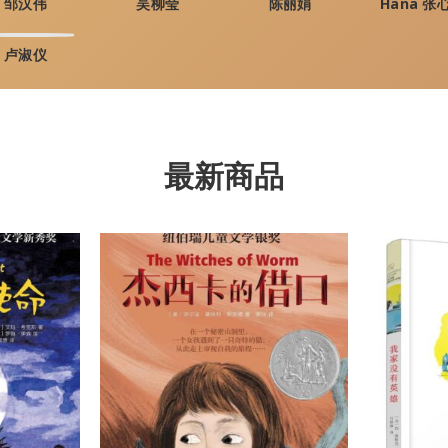
邹汉伟
吴柳莹
陈丽娟
Hana 张
卢淑仪
最新商品