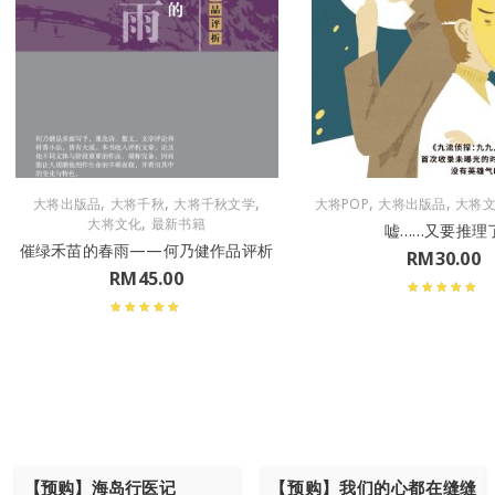
,
,
,
,
,
大将出版品
大将千秋
大将千秋文学
大将POP
大将出版品
大将
,
大将文化
最新书籍
嘘……又要推理
催绿禾苗的春雨——何乃健作品评析
RM
30.00
RM
45.00
【预购】海岛行医记
【预购】我们的心都在缝缝