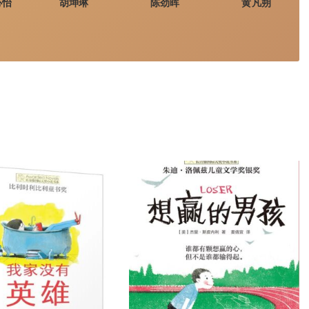
心怡
胡坤琳
陈劲晖
黄凡朔