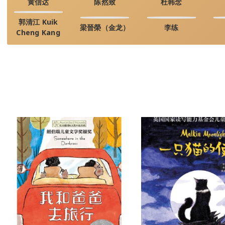
黄信达
陈然致
杜韩念
郭清江 Kuik
梁晉榮（金龙）
李练
Cheng Kang