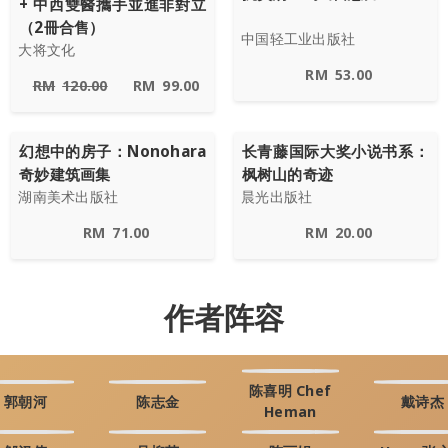
+ 中西雙醫攜手並進非對立
（2冊合售）
中国轻工业出版社
大将文化
RM
53.00
RM
120.00
RM
99.00
幻想中的房子：Nonohara
长青藤国际大奖小说书系：
奇妙建筑画集
枫树山的奇迹
湖南美术出版社
晨光出版社
RM
71.00
RM
20.00
作者阵容
陈喜明 Chef
郭朝河
陈志金
戴诗杰
Heman