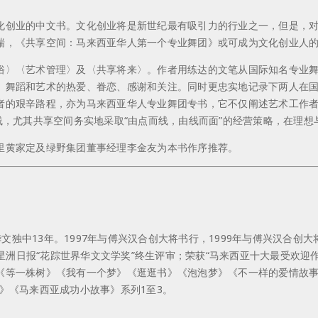
化创业的中文书。文化创业将是新世纪最有吸引力的行业之一，但是，
喘，《共享空间：马来西亚华人第一个专业舞团》或可成为文化创业人
俗〉〈艺术管理〉及〈共享将来〉。作者用练达的文笔从国际知名专业
、舞蹈和艺术的热爱、眷恋、感谢和关注。同时更忠实地记录下两人在
者的艰辛路程，亦为马来西亚华人专业舞团专书，它不仅阐述艺术工作
线，尤其共享空间务实地采取“由点而线，由线而面”的经营策略，在理
里黄家定及绿野集团董事经理李金友为本书作序推荐。
教华文独中13年。1997年与傅兴汉合创大将书行，1999年与傅兴汉合
；星洲日报“花踪世界华文文学奖”终生评审；荣获“马来西亚十大最受欢
《等一株树》《我有一个梦》《逛逛书》《泡泡梦》《不一样的爱情故
》《马来西亚成功小故事》系列1至3。