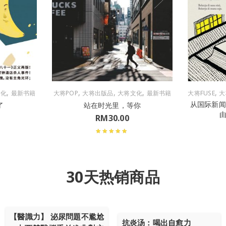
,
,
,
,
,
文化
最新书籍
大将POP
大将出版品
大将文化
最新书籍
大将FUSE
大
从国际新
了
站在时光里，等你
RM
30.00
30天热销商品
【醫識力】 泌尿問題不尷尬
抗炎汤：喝出自愈力