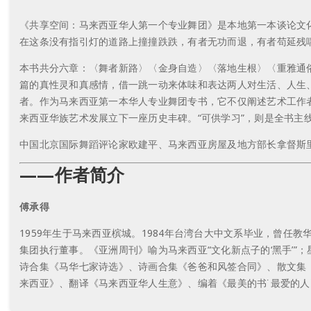
《共享空间：马来西亚华人第一个专业舞团》是本地第一本谈论文
在这条没有指引灯的道路上撞撞跌跌，有者无功而退，有者苟延残
本书共分六章：〈舞者新路〉〈金身自造〉〈落地生根〉〈重雅通
篇的真性灵和真感情，借一跳一动来体味和表达两人对生活、人生
者。作为马来西亚第一本华人专业舞团专书，它不仅阐述艺术工作
来西亚华族艺术发展立下一座历史丰碑。“可供学习”，则是全书主
中国北京国际舞蹈评论家欧建平、马来西亚房屋及地方部长拿督斯
——作者简介
傅承得
1959年生于马来西亚槟城。1984年台湾台大中文系毕业，曾任
集团执行董事。《亚洲周刊》喻为马来西亚“文化新点子的‘黑手’”
诗合集《马华七家诗选》、诗画合集《爸爸和风签合同》、散文集
来西亚》、翻译《马来西亚华人生意》、编着《最美的书˙最爱的人