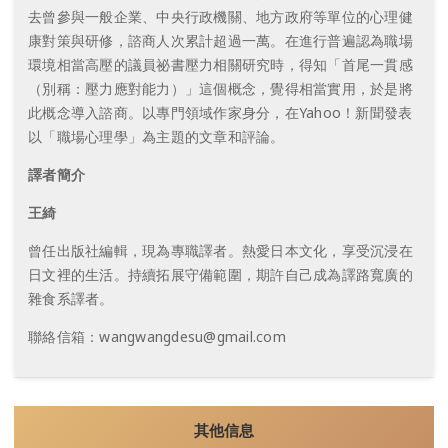
去曾參與一般企業、中央行政機關、地方政府等單位的心理健
康對策與研修，諮商人次累計超過一萬。在進行普遍認為職場
環境相當高壓的議員祕書壓力相關研究時，得知「首尾一貫感
（別稱：壓力應對能力）」這個概念，覺得相當實用，於是將
此概念導入諮商。以專門領域作家身分，在Yahoo！新聞發表
以「職場心理學」為主題的文章和評論。
譯者簡介
王綺
曾任出版社編輯，現為專職譯者。熱愛日本文化，享受沉浸在
日文裡的生活。持續拓展守備範圍，期許自己成為譯路寬廣的
雜食系譯者。
聯絡信箱：
wangwangdesu@gmail.com
其他信息