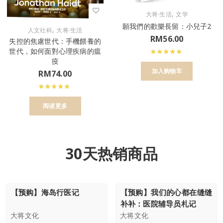
,
大将·生活
文学
願我們的歡樂長留：小兒子2
,
人文社科
大将·生活
RM
56.00
失控的焦慮世代：手機餵養的
世代，如何面對心理疾病的瘟
疫
加入购物车
RM
74.00
阅读更多
30天热销商品
【预购】海岛行医记
【预购】我们的心都在缝缝
补补：医院辅导员札记
大将文化
大将文化