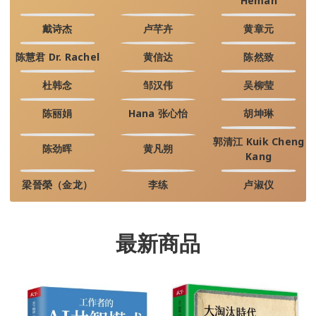
Heman
戴诗杰
卢芊卉
黄章元
陈慧君 Dr. Rachel
黄信达
陈然致
杜韩念
邹汉伟
吴柳莹
陈丽娟
Hana 张心怡
胡坤琳
郭清江 Kuik Cheng
陈劲晖
黄凡朔
Kang
梁晉榮（金龙）
李练
卢淑仪
最新商品