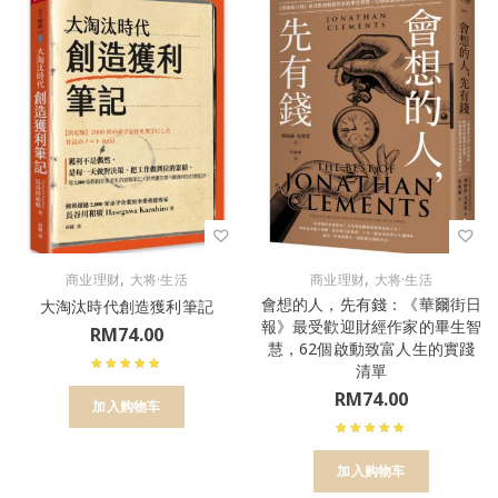
,
,
商业理财
大将·生活
商业理财
大将·生活
會想的人，先有錢：《華爾街日
大淘汰時代創造獲利筆記
報》最受歡迎財經作家的畢生智
RM
74.00
慧，62個啟動致富人生的實踐
清單
RM
74.00
加入购物车
加入购物车