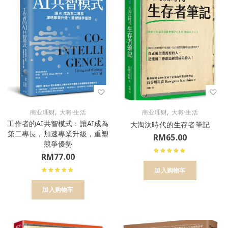
,
,
商业理财
大将·生活
商业理财
大将·生活
工作者的AI共智模式：讓AI成為
大淘汰時代的生存者筆記
第二專長，加速專業升級，重塑
RM
65.00
競爭優勢
RM
77.00
加入购物车
加入购物车