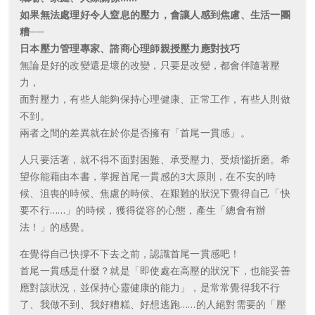
如果無法處理好令人窒息的壓力，會讓人感到焦慮、生活一團
糟──
日本壓力管理專家、諮商心理師親授壓力應對技巧
無論是好的改變還是壞的改變，只要是改變，都會伴隨著壓
力，
面對壓力，有些人能夠保持心理健康、正常工作，有些人則做
不到。
兩者之間的差異就在於你是否擁有「首尾一貫感」。
人只要活著，就不得不面對困難、承受壓力、受煩惱折磨。希
望你能藉由本書，掌握首尾一貫感的3大原則，在不安的時
候、沮喪的時候、焦慮的時候、在艱難的狀況下覺得自己「快
要不行……」的時候，獲得從容的心態，產生「總會有辦
法！」的感覺。
在覺得自己快撐不下去之前，認識首尾一貫感吧！
首尾一貫感是什麼？就是「即使處在高壓的狀況下，也能妥善
應對該狀況，並保持心靈健康的能力」，是常常覺得我不行
了、我做不到、我好糟糕、好想逃跑……的人絕對需要的「壓