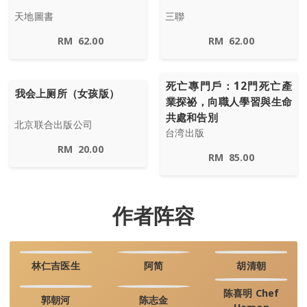
天地圖書
三聯
RM
62.00
RM
62.00
死亡專門戶：12門死亡產
我会上厕所（女孩版）
業探祕，向職人學習與生命
共處和告別
北京联合出版公司
台湾出版
RM
20.00
RM
85.00
作者阵容
林仁吉医生
阿简
胡清朝
陈喜明 Chef
郭朝河
陈志金