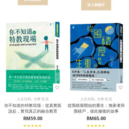
加入购物车
,
,
人文社科
大将·生活
人文社科
大将·生活
你不知道的特教現場：從真實面
從囤積屋開始的重生：無家者與
說起，實現真正的融合教育
囤積戶，彼此修復的故事
RM
59.00
RM
65.00