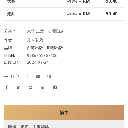
RM
50.40
大将
-10% =
RM
50.40
元帅
-10% =
分类：
大将·生活
,
心理励志
作者:
舟木彩乃
品牌:
台湾出版
,
時報出版
ISBN:
9786263967106
出版日期:
2024-09-24
打印
电邮
描述
職場、家庭、人際關係……