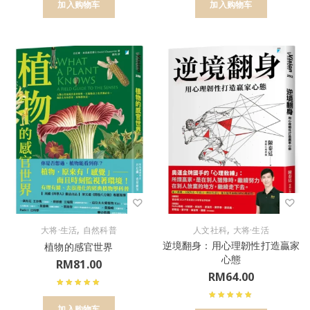
加入购物车
加入购物车
,
,
大将·生活
自然科普
人文社科
大将·生活
逆境翻身：用心理韌性打造贏家
植物的感官世界
心態
RM
81.00
RM
64.00
加入购物车