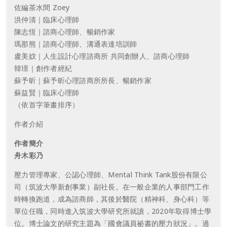
佐編茶水間 Zoey
洪仲清｜臨床心理師
陳志恆｜諮商心理師、暢銷作家
瑪那熊｜諮商心理師、溝通表達培訓師
盧美妏｜人生設計心理諮商所 共同創辦人、諮商心理師
韓璟｜創作者經紀
蘇予昕｜蘇予昕心理諮商所所長、暢銷作家
蘇益賢｜臨床心理師
（依首字筆畫排序）
作者介紹
作者簡介
舟木彩乃
壓力管理專家、公認心理師、Mental Think Tank股份有限公
司（筑波大學新創事業）副社長。在一般企業的人事部門工作
時轉換跑道，成為諮商師，其後於醫院（精神科、身心科）等
單位任職，同時進入筑波大學研究所就讀，2020年取得博士學
位。博士論文的研究主題為「國會議員祕書的壓力狀況」。過