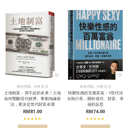
,
,
商业理财
大将·生活
商业理财
大将·生活
土地制富：買不起的未來！土地
快樂性感的百萬富翁：Y世代頂
如何壟斷現代經濟、牽動地緣政
尖執行長，關於成功、財富、幸
治，更決定世代財富命運
福的反思
RM
81.00
RM
74.00