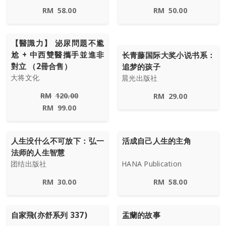
RM
58.00
RM
50.00
【醫識力】 泌尿問題不尷
尬 + 中西雙醫攜手並進非
长青藤国际大奖小说书系：
對立 （2冊合售）
追梦的孩子
大将文化
晨光出版社
RM
120.00
RM
29.00
RM
99.00
人生没什么不可放下：弘一
活成自己人生的主角
法师的人生智慧
团结出版社
HANA Publication
RM
30.00
RM
58.00
自家飛(亦舒系列 337)
盂蘭的故事