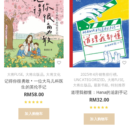
,
,
,
大将FUSE
大将出版品
大将文化
2025年4月销售排行榜
,
,
UNCATEGORIZED
大将FUSE
记得你很勇敢 • 一位大马儿科医
,
,
大将出版品
最新书籍
特别推荐
生的英伦手记
道理我都懂：Hana的追剧手记
RM
58.00
RM
32.00
加入购物车
加入购物车