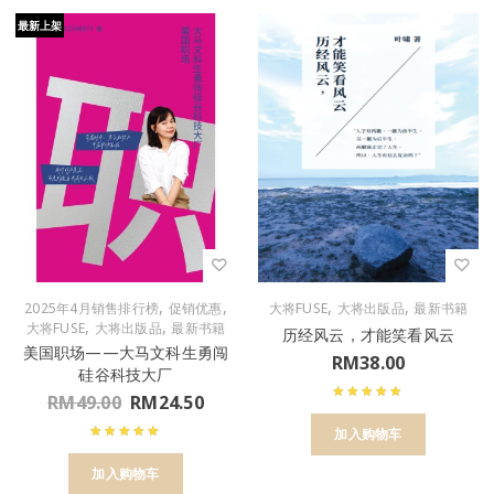
最新上架
,
,
,
,
2025年4月销售排行榜
促销优惠
大将FUSE
大将出版品
最新书籍
,
,
大将FUSE
大将出版品
最新书籍
历经风云，才能笑看风云
美国职场——大马文科生勇闯
RM
38.00
硅谷科技大厂
RM
49.00
RM
24.50
加入购物车
加入购物车