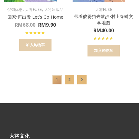
,
,
促销优惠
大将FUSE
大将出版品
大将FUSE
带着彼得猫去散步-村上春树文
回家•再出发 Let’s Go Home
学地图
RM
68.00
RM
9.90
RM
40.00
加入购物车
加入购物车
1
2
大将文化