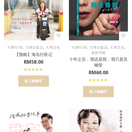
,
,
,
,
,
大将FUSE
大将出版品
大将文化
大将FUSE
大将出版品
大将文化
最新书籍
【预购】海岛行医记
十年之后，我还是我：我只是吴
RM
58.00
柳莹
RM
60.00
加入购物车
加入购物车