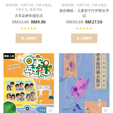
,
,
,
,
,
促销优惠
大将FUSE
大将出版品
促销优惠
大将FUSE
大将出版品
,
大将文化
最新书籍
孩在继续：儿童安宁疗护医生手
大耳朵@幸福生活
记
RM
32.00
RM
9.90
RM
55.00
RM
27.50
加入购物车
加入购物车
最新上架