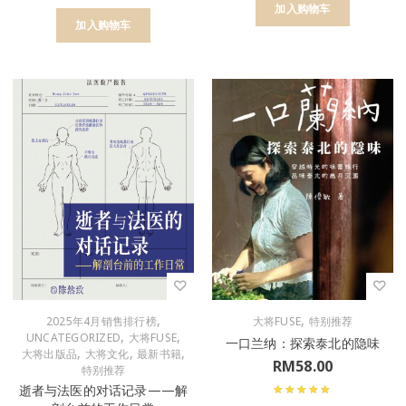
加入购物车
加入购物车
,
,
2025年4月销售排行榜
大将FUSE
特别推荐
,
,
UNCATEGORIZED
大将FUSE
一口兰纳：探索泰北的隐味
,
,
,
大将出版品
大将文化
最新书籍
RM
58.00
特别推荐
逝者与法医的对话记录——解