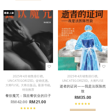
最新上架
,
,
2025年4月销售排行榜
2025年4月销售排行榜
,
,
,
UNCATEGORIZED
促销优惠
UNCATEGORIZED
大将FUSE
,
,
,
大将FUSE
大将出版品
最新书籍
逝者的证词——我是法医陈然
特别推荐
致
餐饮魔咒：我在餐饮业的日子
RM
35.00
RM
42.00
RM
21.00