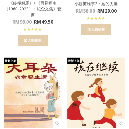
《終極解馬》+《再見福南
小咖英雄事2：她的力量
（1960-2023）：紀念文集》套
RM
58.00
RM
29.00
書
RM
99.00
RM
49.50
加入购物车
加入购物车
最新上架
最新上架