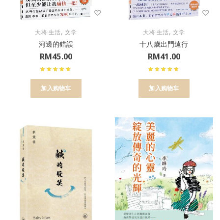
,
,
大将·生活
文学
大将·生活
文学
河邊的錯誤
十八歲出門遠行
RM
45.00
RM
41.00
加入购物车
加入购物车