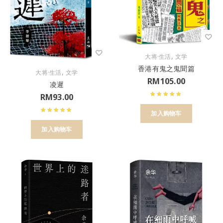
,
大将·生活
文学
香港有鬼之鬼聞篇
,
大将·生活
文学
RM
105.00
凌遲
RM
93.00
加入购物车
加入购物车