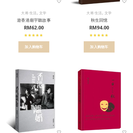
,
,
大将·生活
文学
大将·生活
文学
遊香港廟宇聽故事
秋生回憶
RM
62.00
RM
94.00
加入购物车
加入购物车