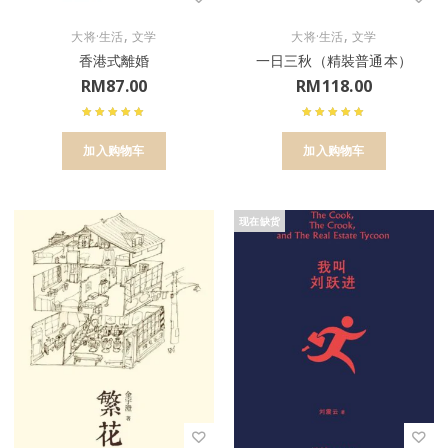
,
,
大将·生活
文学
大将·生活
文学
香港式離婚
一日三秋（精裝普通本）
RM
87.00
RM
118.00
加入购物车
加入购物车
现在缺货