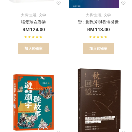
,
,
大将·生活
文学
大将·生活
文学
張愛玲在香港
變 : 梅艷芳與香港盛世
RM
124.00
RM
118.00
加入购物车
加入购物车