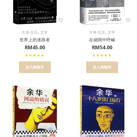
,
,
大将·生活
文学
大将·生活
文学
世界上的迷路者
在細雨中呼喊
RM
45.00
RM
54.00
加入购物车
加入购物车