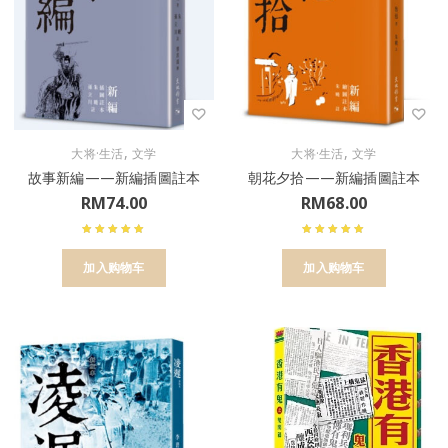
,
,
大将·生活
文学
大将·生活
文学
故事新編——新編插圖註本
朝花夕拾——新編插圖註本
RM
74.00
RM
68.00
加入购物车
加入购物车