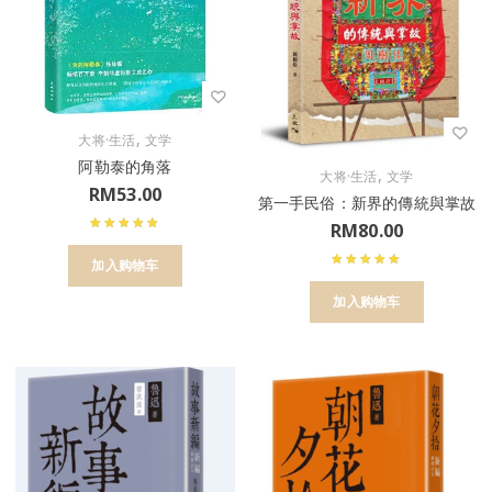
,
大将·生活
文学
阿勒泰的角落
,
大将·生活
文学
RM
53.00
第一手民俗：新界的傳統與掌故
RM
80.00
加入购物车
加入购物车