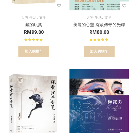
,
,
大将·生活
文学
大将·生活
文学
鹹的玩笑
美麗的心靈 綻放傳奇的光輝
RM
99.00
RM
80.00
加入购物车
加入购物车