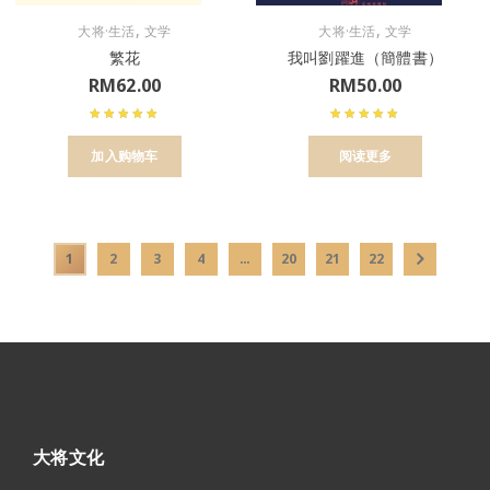
,
,
大将·生活
文学
大将·生活
文学
繁花
我叫劉躍進（簡體書）
RM
62.00
RM
50.00
加入购物车
阅读更多
1
2
3
4
…
20
21
22
大将文化