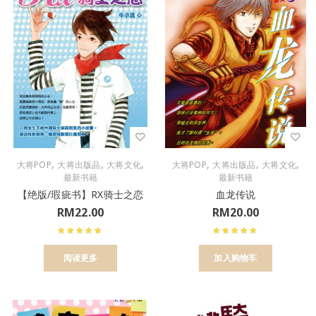
,
,
,
,
,
,
大将POP
大将出版品
大将文化
大将POP
大将出版品
大将文化
最新书籍
最新书籍
【绝版/瑕疵书】RX骑士之恋
血龙传说
RM
22.00
RM
20.00
阅读更多
加入购物车