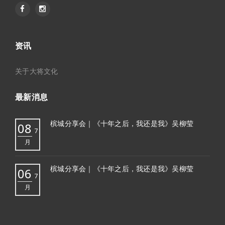
资讯
关于大将文化
最新消息
槟城分享会｜《十年之后，我还是我》吴柳莹
08
7
月
槟城分享会｜《十年之后，我还是我》吴柳莹
06
7
月