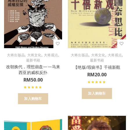
,
,
,
,
,
,
大将出版品
大将文化
大将观点
大将出版品
大将文化
大将观点
最新书籍
最新书籍
改朝换代，理想崩盘——马来
【绝版/瑕疵书】千禧新觀
西亚的威权反扑
RM
20.00
RM
50.00
加入购物车
加入购物车