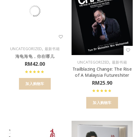
,
UNCATEGORIZED
最新书籍
海龟海龟，你在哪儿
,
UNCATEGORIZED
最新书籍
RM
42.00
Trailblazing Change: The Rise
of A Malaysia Futureshiter
RM
25.90
加入购物车
加入购物车