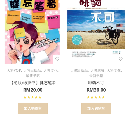
,
,
,
,
,
,
大将POP
大将出版品
大将文化
大将出版品
大将悠游
大将文化
最新书籍
最新书籍
【绝版/瑕疵书】健忘笔者
啡骑不可
RM
20.00
RM
36.00
加入购物车
加入购物车