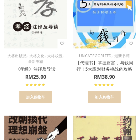
,
,
,
,
大将出版品
大将文化
大将校园
UNCATEGORIZED
最新书籍
最新书籍
【代理书】掌握财富，与钱同
《孝经》注译及导读
行！5大应对财务挑战的攻略
RM
25.00
RM
38.90
加入购物车
加入购物车