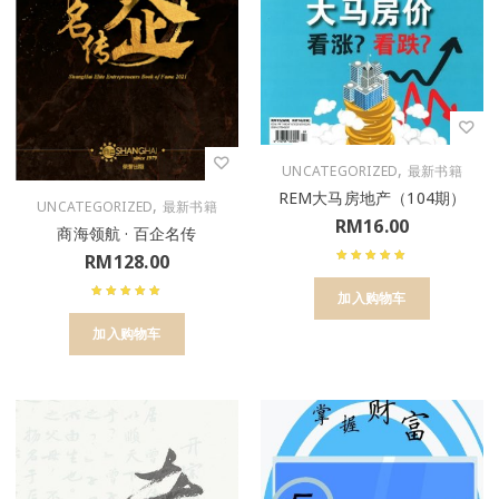
,
UNCATEGORIZED
最新书籍
REM大马房地产（104期）
,
UNCATEGORIZED
最新书籍
RM
16.00
商海领航 · 百企名传
RM
128.00
加入购物车
加入购物车