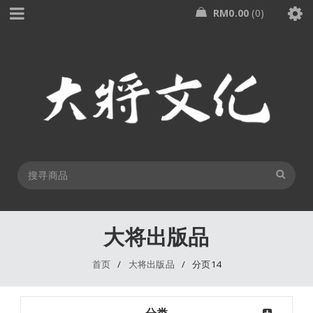
RM
0.00
0
大将出版品
首页
/
大将出版品
/
分页14