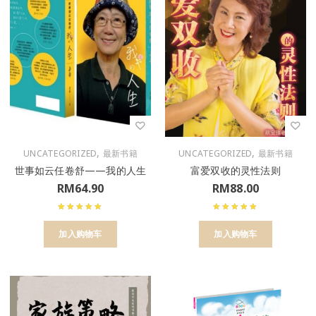
,
,
UNCATEGORIZED
最新书籍
UNCATEGORIZED
最新书籍
世事如云任卷舒——我的人生
富爱双收的灵性法则
RM
64.90
RM
88.00
加入购物车
加入购物车