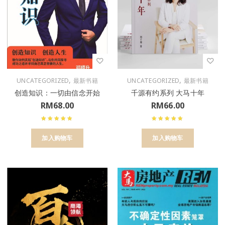
,
,
UNCATEGORIZED
最新书籍
UNCATEGORIZED
最新书籍
创造知识：一切由信念开始
千源有约系列 大马十年
RM
68.00
RM
66.00
加入购物车
加入购物车