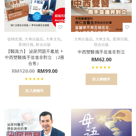
,
,
,
,
,
,
促销优惠
大将出版品
大将文化
大将出版品
大将文化
星洲日报
,
星洲日报
联合出版
联合出版
【醫識力】 泌尿問題不尷尬 +
中西雙醫攜手並進非對立
中西雙醫攜手並進非對立 （2冊
RM
62.00
合售）
RM
120.00
RM
99.00
加入购物车
加入购物车