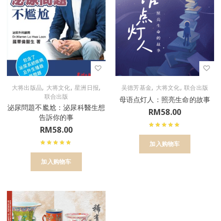
,
,
,
,
,
大将出版品
大将文化
星洲日报
吴德芳基金
大将文化
联合出版
联合出版
母语点灯人：照亮生命的故事
泌尿問題不尷尬：泌尿科醫生想
RM
58.00
告訴你的事
RM
58.00
加入购物车
加入购物车