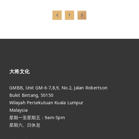
1
2
大将文化
GMBB, Unit GM-6-7,8,9, No.2, Jalan Robertson
Bukit Bintang, 50150
Wilayah Persekutuan Kuala Lumpur
Malaysia
星期一至星期五：9am-5pm
星期六、日休息