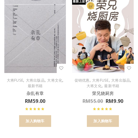
最新上架
,
,
,
,
,
,
大将FUSE
大将出版品
大将文化
促销优惠
大将FUSE
大将出版品
,
最新书籍
大将文化
最新书籍
杂乱有章
荣兄烧厨房
RM
59.00
RM
55.00
RM
9.90
加入购物车
加入购物车