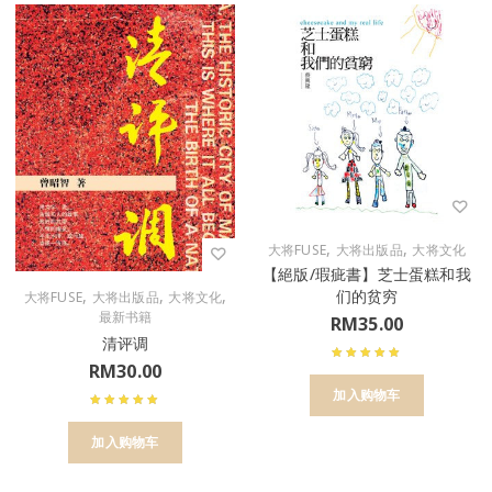
,
,
大将FUSE
大将出版品
大将文化
【絕版/瑕疵書】芝士蛋糕和我
们的贫穷
,
,
,
大将FUSE
大将出版品
大将文化
最新书籍
RM
35.00
清评调
RM
30.00
加入购物车
加入购物车