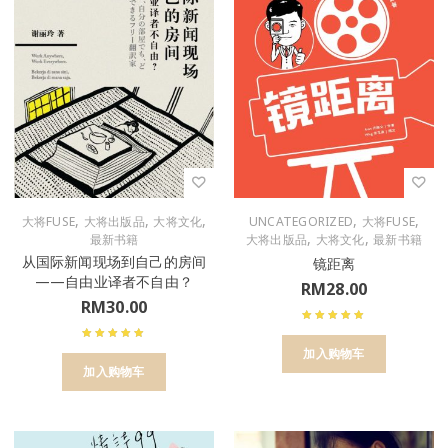
,
,
,
,
,
大将FUSE
大将出版品
大将文化
UNCATEGORIZED
大将FUSE
,
,
最新书籍
大将出版品
大将文化
最新书籍
从国际新闻现场到自己的房间
镜距离
——自由业译者不自由？
RM
28.00
RM
30.00
加入购物车
加入购物车