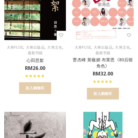
,
,
,
,
,
,
大将FUSE
大将出版品
大将文化
大将FUSE
大将出版品
大将文化
最新书籍
最新书籍
曹杰峰 黄楹媚 布莱恩《80后狠
心田思絮
角色》
RM
26.00
RM
32.00
加入购物车
加入购物车