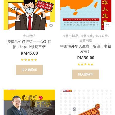
,
,
,
大将财经
大将出版品
大将文化
大将财经
最新书籍
疫情后如何行销——做对四
中国海外华人生意（备注：书籍
招，让你业绩翻三倍
发黄）
RM
45.00
RM
30.00
加入购物车
加入购物车