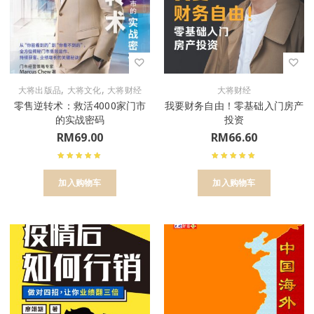
,
,
大将出版品
大将文化
大将财经
大将财经
零售逆转术：救活4000家门市
我要财务自由！零基础入门房产
的实战密码
投资
RM
69.00
RM
66.60
加入购物车
加入购物车