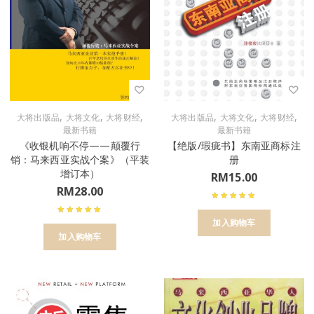
,
,
,
,
,
,
大将出版品
大将文化
大将财经
大将出版品
大将文化
大将财经
最新书籍
最新书籍
《收银机响不停——颠覆行
【绝版/瑕疵书】东南亚商标注
销：马来西亚实战个案》（平装
册
增订本）
RM
15.00
RM
28.00
加入购物车
加入购物车