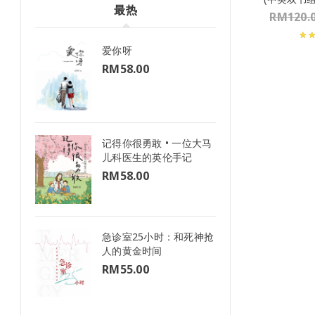
最热
RM
120.
爱你呀
RM
58.00
记得你很勇敢 • 一位大马
儿科医生的英伦手记
RM
58.00
急诊室25小时：和死神抢
人的黄金时间
RM
55.00