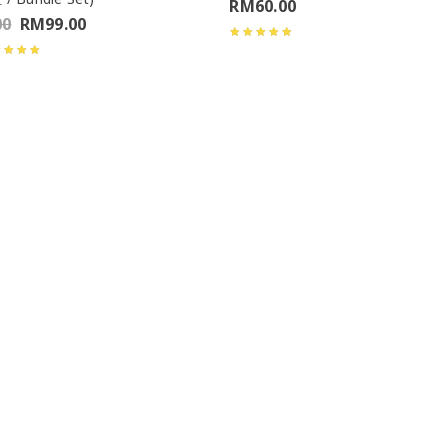
RM
60.00
00
RM
99.00