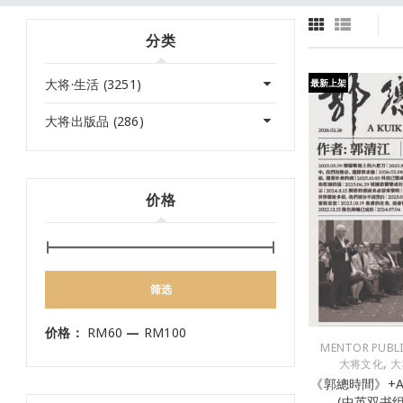
分类
大将·生活 (3251)
最新上架
大将出版品 (286)
价格
筛选
价格：
RM60
—
RM100
MENTOR PUBL
,
大将文化
大
《郭總時間》+A K
(中英双书组 /