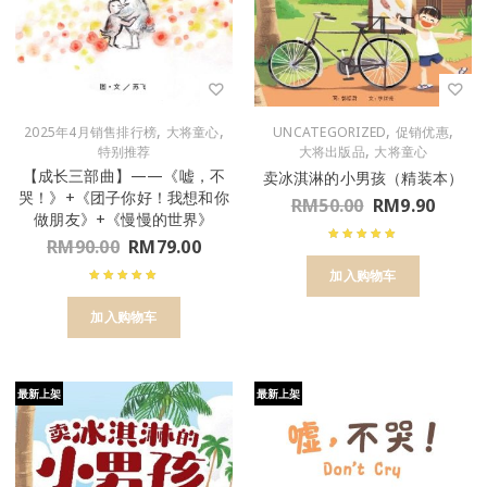
,
,
,
,
2025年4月销售排行榜
大将童心
UNCATEGORIZED
促销优惠
,
特别推荐
大将出版品
大将童心
【成长三部曲】——《嘘，不
卖冰淇淋的小男孩（精装本）
哭！》+《团子你好！我想和你
RM
50.00
RM
9.90
做朋友》+《慢慢的世界》
RM
90.00
RM
79.00
加入购物车
加入购物车
最新上架
最新上架