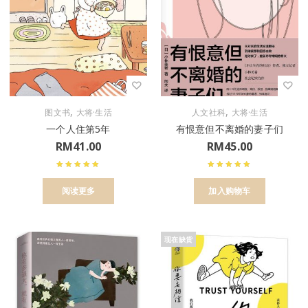
,
,
图文书
大将·生活
人文社科
大将·生活
一个人住第5年
有恨意但不离婚的妻子们
RM
41.00
RM
45.00
阅读更多
加入购物车
现在缺货