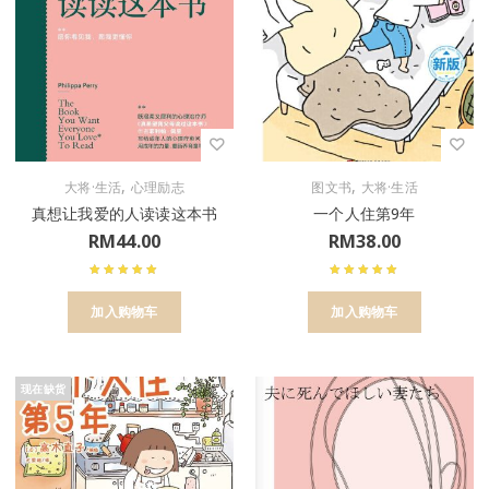
,
,
大将·生活
心理励志
图文书
大将·生活
真想让我爱的人读读这本书
一个人住第9年
RM
44.00
RM
38.00
加入购物车
加入购物车
现在缺货