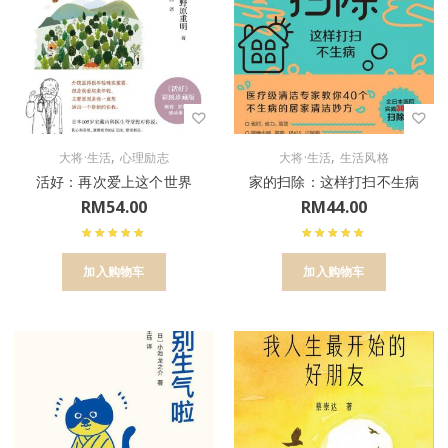
,
,
大将·生活
心理励志
大将·生活
生活风格
活好：再次爱上这个世界
家的扫除：这样打扫不生病
RM
54.00
RM
44.00
加入购物车
加入购物车