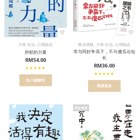
,
,
,
大将·生活
心理励志
商业理财
大将·生活
心理励志
常与同好争高下，不与傻瓜论短
抑郁的力量
长
RM
54.00
RM
36.00
加入购物车
阅读更多
现在缺货