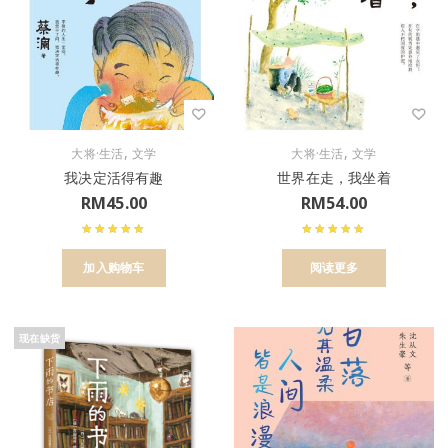
,
,
大将·生活
文学
大将·生活
文学
我决定活得有趣
世界在走，我坐着
RM
45.00
RM
54.00
加入购物车
阅读更多
现在缺货