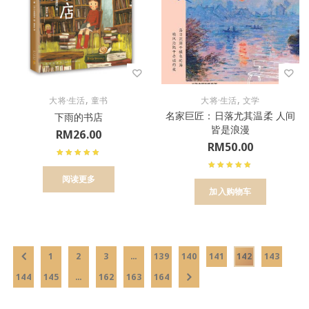
,
,
大将·生活
童书
大将·生活
文学
名家巨匠：日落尤其温柔 人间
下雨的书店
皆是浪漫
RM
26.00
RM
50.00
阅读更多
加入购物车
1
2
3
…
139
140
141
142
143
144
145
…
162
163
164