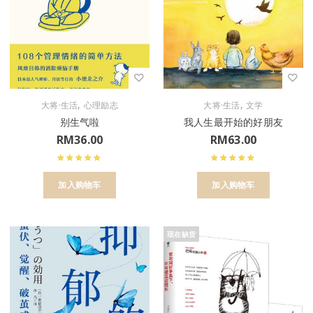
,
,
大将·生活
心理励志
大将·生活
文学
别生气啦
我人生最开始的好朋友
RM
36.00
RM
63.00
加入购物车
加入购物车
现在缺货