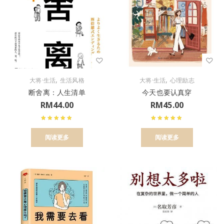
,
,
大将·生活
生活风格
大将·生活
心理励志
断舍离：人生清单
今天也要认真穿
RM
44.00
RM
45.00
阅读更多
阅读更多