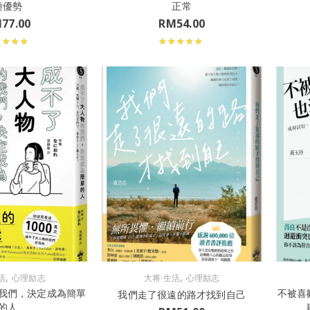
種優勢
正常
M
77.00
RM
54.00
,
,
活
心理励志
大将·生活
心理励志
我們，決定成為簡單
不被喜
我們走了很遠的路才找到自己
的人