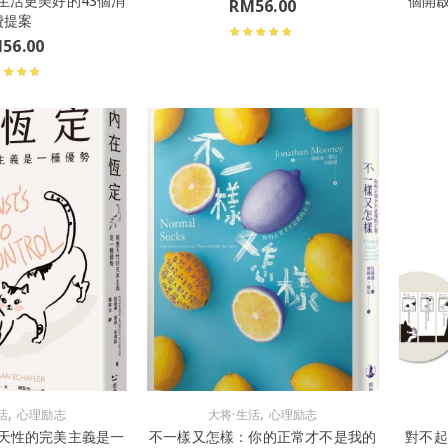
生活更美好的43個消
個開
RM
56.00
費提案
M
56.00
,
,
活
心理励志
大将·生活
心理励志
天性的完美主義是一
不一樣又怎樣：你的正常才不是我的
對不起