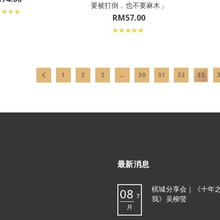
要被打倒，也不要麻木」
RM
57.00
1
2
3
…
30
31
32
33
最新消息
槟城分享会｜《十年
08
7
我》吴柳莹
月