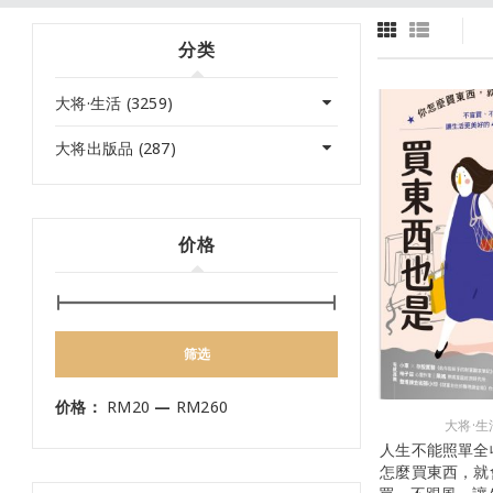
分类
大将·生活 (3259)
大将出版品 (287)
价格
筛选
价格：
RM20
—
RM260
大将·生
人生不能照單全
怎麼買東西，就