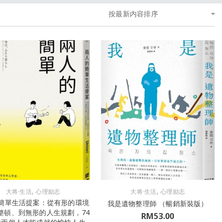
按最新内容排序
,
,
大将·生活
心理励志
大将·生活
心理励志
簡單生活提案：從有形的環境
我是遺物整理師 （暢銷新裝版）
整頓、到無形的人生規劃，74
RM
53.00