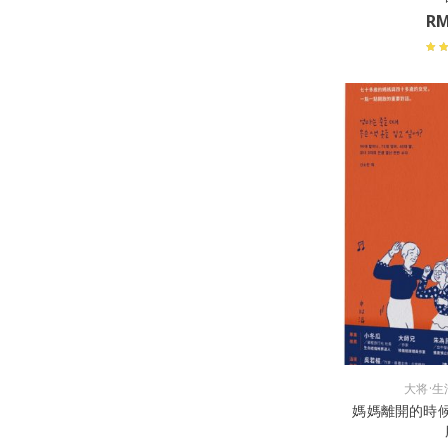
R
大将·生
媽媽離開的時