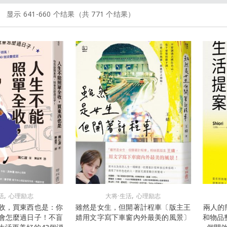
显示 641-660 个结果（共 771 个结果）
,
,
活
心理励志
大将·生活
心理励志
收，買東西也是：你
雖然是女生，但開著計程車〔版主王
兩人的
會怎麼過日子！不盲
婧用文字寫下車窗內外最美的風景〕
和物品