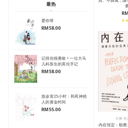
買、不跟風，讓
最热
R
爱你呀
RM
58.00
记得你很勇敢 • 一位大马
儿科医生的英伦手记
RM
58.00
急诊室25小时：和死神抢
人的黄金时间
RM
55.00
大将·生
內在恆定：順應