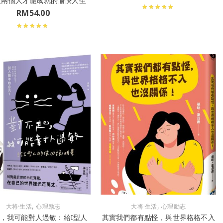
啟兩個人才能成就的愉快人生
RM
54.00
,
,
大将·生活
心理励志
大将·生活
心理励志
，我可能對人過敏：給I型人
其實我們都有點怪，與世界格格不入