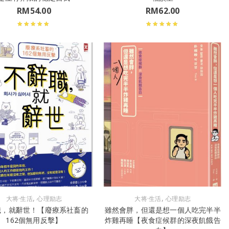
RM
54.00
RM
62.00
,
,
大将·生活
心理励志
大将·生活
心理励志
職，就辭世！【廢療系社畜的
雖然會胖，但還是想一個人吃完半半
162個無用反擊】
炸雞再睡【夜食症候群的深夜飢餓告