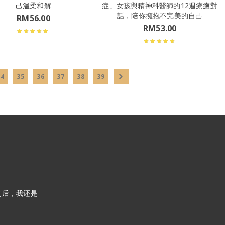
己溫柔和解
症」女孩與精神科醫師的12週療癒對
話，陪你擁抱不完美的自己
RM
56.00
RM
53.00
34
35
36
37
38
39
之后，我还是