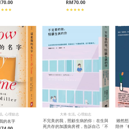
M
70.00
RM
70.00
,
,
活
心理励志
大将·生活
心理励志
不完美的我，照顧生病的你：在生與
雖然想
我的名字
死共存的加護病房裡，告訴自己「不
陪伴「
M
74.00