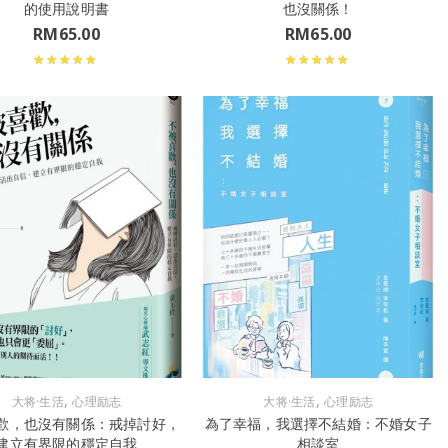
的使用說明書
也沒關係！
RM
65.00
RM
65.00
,
,
大将·生活
心理励志
大将·生活
心理励志
歡，也沒有關係：戒掉討好，
為了幸福，我選擇不結婚：不婚女子
建立有界限的穩定自我
相談室