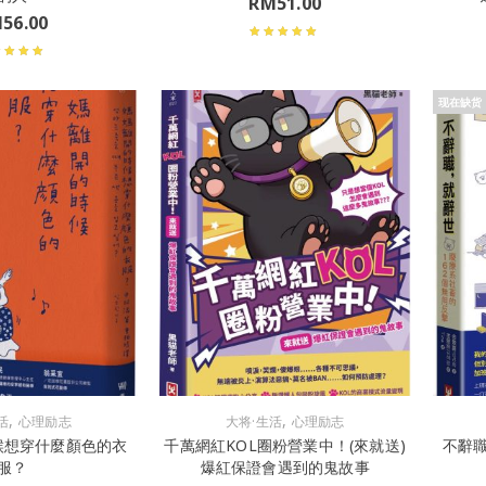
RM
51.00
M
56.00
现在缺货
,
,
活
心理励志
大将·生活
心理励志
候想穿什麼顏色的衣
千萬網紅KOL圈粉營業中！(來就送)
不辭
服？
爆紅保證會遇到的鬼故事