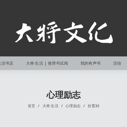
生活书店
大将·生活 | 推荐书试阅
我的有声书
活动
心理励志
首页
/
大将·生活
/
心理励志
/
分页33