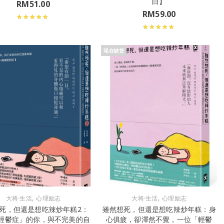
白】
RM
51.00
RM
59.00
现在缺货
,
,
大将·生活
心理励志
大将·生活
心理励志
死，但還是想吃辣炒年糕2：
雖然想死，但還是想吃辣炒年糕：身
輕鬱症」的你，與不完美的自
心俱疲，卻渾然不覺，一位「輕鬱