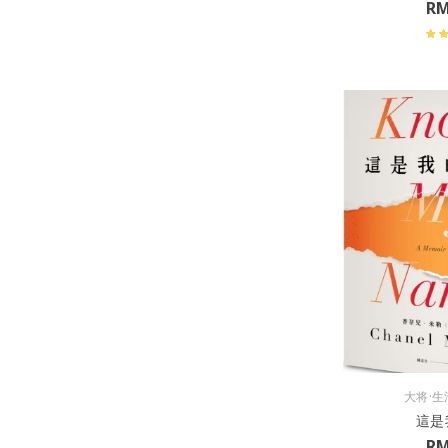
R
大将·生
這是
R