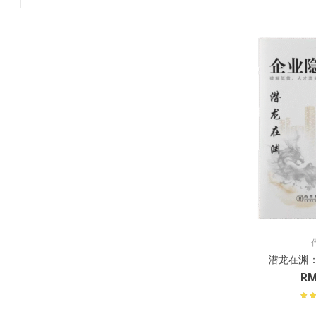
潜龙在渊
R