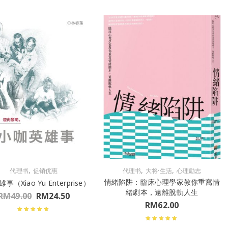
,
,
,
代理书
促销优惠
代理书
大将·生活
心理励志
情緒陷阱：臨床心理學家教你重寫情
事（Xiao Yu Enterprise）
緒劇本，遠離脫軌人生
RM
49.00
RM
24.50
RM
62.00