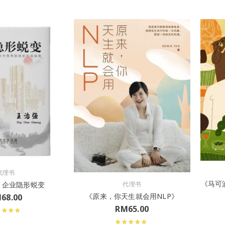
代理书
《马可波
：企业隐形蜕变
代理书
《原来，你天生就会用NLP》
M
68.00
RM
65.00