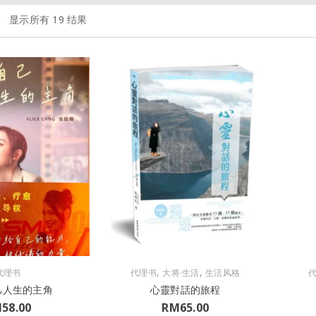
显示所有 19 结果
,
,
代理书
代理书
大将·生活
生活风格
己人生的主角
心靈對話的旅程
M
58.00
RM
65.00