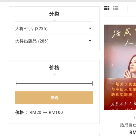
分类
大将·生活 (3235)
大将出版品 (286)
价格
筛选
价格：
RM20
—
RM100
活成自
R