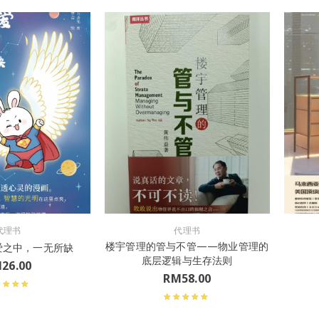
代理书
代理书
楼宇管理的管与不管——物业管理的
爱之中，一无所缺
底层逻辑与⽣存法则
M
26.00
RM
58.00