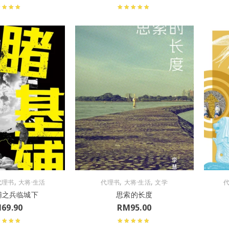
,
,
,
代理书
大将·生活
代理书
大将·生活
文学
辅之兵临城下
思索的长度
M
69.90
RM
95.00