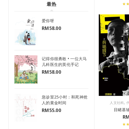
最热
爱你呀
RM
58.00
记得你很勇敢 • 一位大马
儿科医生的英伦手记
RM
58.00
急诊室25小时：和死神抢
,
人的黄金时间
人文社科
目睹基
RM
55.00
R