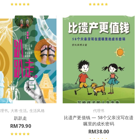
,
,
代理书
大将·生活
生活风格
代理书
比遗产更值钱 — 58个父亲没写在遗
趴趴走
嘱里的成长密码
RM
79.90
RM
38.00