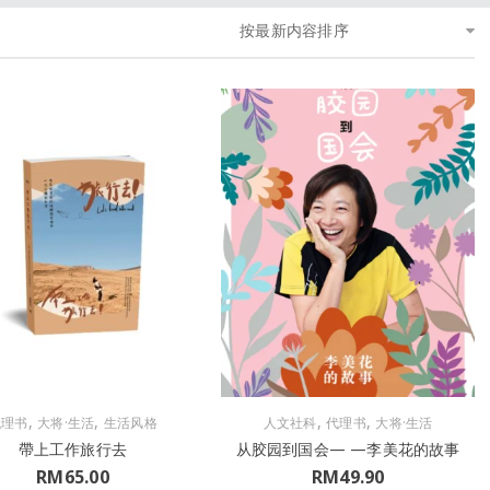
按最新内容排序
,
,
,
,
代理书
大将·生活
生活风格
人文社科
代理书
大将·生活
帶上工作旅行去
从胶园到国会— —李美花的故事
RM
65.00
RM
49.90