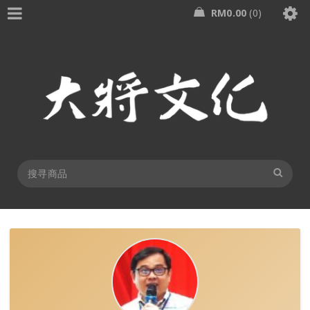
RM
0.00
0