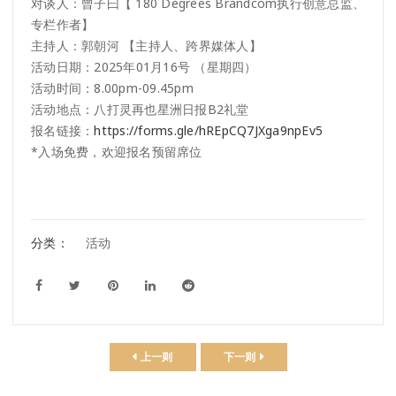
对谈人：曾子曰【 180 Degrees Brandcom执行创意总监、
专栏作者】
主持人：郭朝河 【主持人、跨界媒体人】
活动日期：2025年01月16号 （星期四）
活动时间：8.00pm-09.45pm
活动地点：八打灵再也星洲日报B2礼堂
报名链接：
https://forms.gle/hREpCQ7JXga9npEv5
*入场免费，欢迎报名预留席位
分类：
活动
上一则
下一则