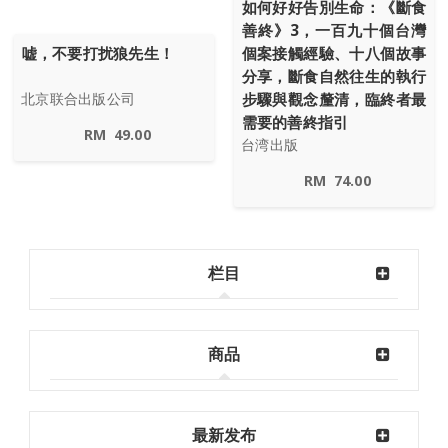
如何好好告別生命：《斷食
善終》3，一百九十個台灣
嘘，不要打扰狼先生！
個案接觸經驗、十八個故事
分享，斷食自然往生的執行
步驟與觀念釐清，臨終者最
北京联合出版公司
需要的善終指引
RM
49.00
台湾出版
RM
74.00
栏目
商品
最新发布