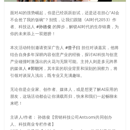
面对AI的强势崛起，你是已经跃跃欲试，还是还在担心“AI会
不会抢了我的饭碗”？别慌，让我们跟随《AI时代2053》作
者、科技达人
#孙德俊
的脚步，解锁AI时代的生存锦囊，为
你的未来添上一双翅膀！
本次活动特别邀请资深广告人
#曾子曰
担任对谈嘉宾，他将
结合自身多年深耕内容创意产业的经验，探讨AI科技与创意
产业碰撞时激荡出的火花与无限可能。主持人则是多元跨界
的媒体人
#郭朝河
，其丰富的职业背景和深刻的洞察力，将
引领对谈深入浅出，既专业又充满趣味。
无论你是企业家、创作者、媒体人，或是想更了解AI应用的
朋友，这场活动都会让你满载而归，快来和我们一起畅聊未
来吧！
主讲人/作者： 孙德俊【营销科技公司Antsomi共同创办
人、科技商业专栏作者】