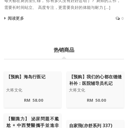
每天都在厨房里忙碌， 你有多久没有好好运动了？ 厨师的工作，
需要长时间站立、 高度专注，更需要良好的体能与耐力 […]
阅读更多
0
热销商品
【预购】海岛行医记
【预购】我们的心都在缝缝
补补：医院辅导员札记
大将文化
大将文化
RM
58.00
RM
50.00
【醫識力】 泌尿問題不尷
尬 + 中西雙醫攜手並進非
自家飛(亦舒系列 337)