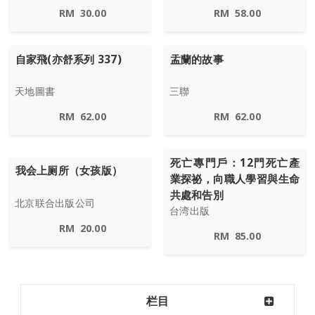
RM
30.00
RM
58.00
自家飛(亦舒系列 337)
盂蘭的故事
天地圖書
三聯
RM
62.00
RM
62.00
死亡專門戶：12門死亡產
我会上厕所（女孩版）
業探祕，向職人學習與生命
共處和告別
北京联合出版公司
台湾出版
RM
20.00
RM
85.00
栏目