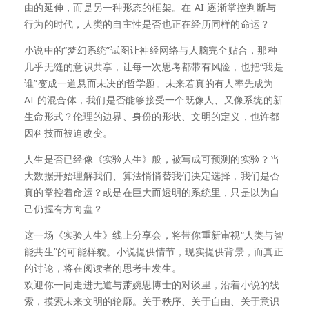
由的延伸，而是另一种形态的框架。在 AI 逐渐掌控判断与
行为的时代，人类的自主性是否也正在经历同样的命运？
小说中的“梦幻系统”试图让神经网络与人脑完全贴合，那种
几乎无缝的意识共享，让每一次思考都带有风险，也把“我是
谁”变成一道悬而未决的哲学题。未来若真的有人率先成为
AI 的混合体，我们是否能够接受一个既像人、又像系统的新
生命形式？伦理的边界、身份的形状、文明的定义，也许都
因科技而被迫改变。
人生是否已经像《实验人生》般，被写成可预测的实验？当
大数据开始理解我们、算法悄悄替我们决定选择，我们是否
真的掌控着命运？或是在巨大而透明的系统里，只是以为自
己仍握有方向盘？
这一场《实验人生》线上分享会，将带你重新审视“人类与智
能共生”的可能样貌。小说提供情节，现实提供背景，而真正
的讨论，将在阅读者的思考中发生。
欢迎你一同走进无道与萧婉思博士的对谈里，沿着小说的线
索，摸索未来文明的轮廓。关于秩序、关于自由、关于意识