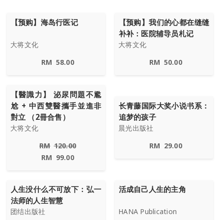
【预购】海岛行医记
【预购】我们的心都在缝缝
补补：医院辅导员札记
大将文化
大将文化
RM
58.00
RM
50.00
【醫識力】 泌尿問題不尷
尬 + 中西雙醫攜手並進非
长青藤国际大奖小说书系：
對立 （2冊合售）
追梦的孩子
大将文化
晨光出版社
RM
120.00
RM
29.00
RM
99.00
人生没什么不可放下：弘一
活成自己人生的主角
法师的人生智慧
团结出版社
HANA Publication