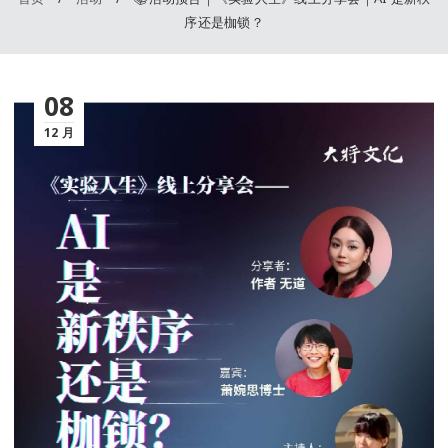
序还是枷锁？
08
12 月