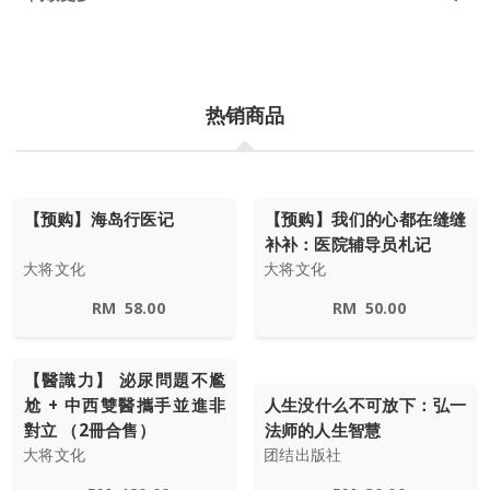
热销商品
【预购】海岛行医记
【预购】我们的心都在缝缝
补补：医院辅导员札记
大将文化
大将文化
RM
58.00
RM
50.00
【醫識力】 泌尿問題不尷
尬 + 中西雙醫攜手並進非
人生没什么不可放下：弘一
對立 （2冊合售）
法师的人生智慧
大将文化
团结出版社