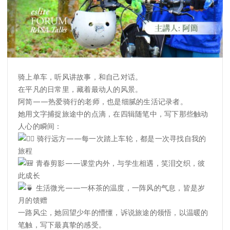
骑上单车，听风讲故事，和自己对话。
在平凡的日常里，藏着最动人的风景。
阿简——热爱骑行的老师，也是细腻的生活记录者。
她用文字捕捉旅途中的点滴，在四辑随笔中，写下那些触动
人心的瞬间：
骑行远方——每一次踏上车轮，都是一次寻找自我的
旅程
青春剪影——课堂内外，与学生相遇，笑泪交织，彼
此成长
生活微光——一杯茶的温度，一阵风的气息，皆是岁
月的馈赠
一路风尘，她回望少年的懵懂，诉说旅途的领悟，以温暖的
笔触，写下最真挚的感受。