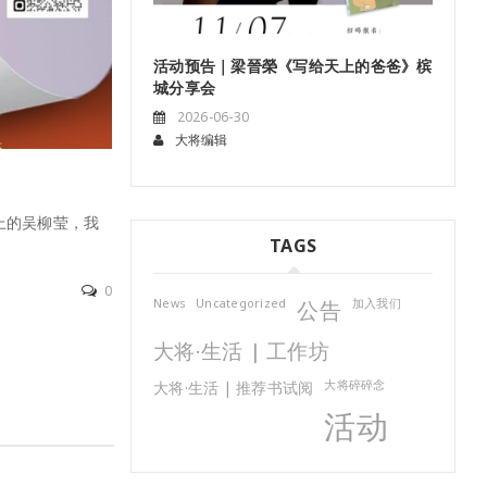
活动预告｜梁晉榮《写给天上的爸爸》槟
城分享会
2026-06-30
大将编辑
活动预告| 谢丽芬 《在大马13州寄手绘明信
《Solo Date》新书分享会 @ The Sunway L
上的吴柳莹，我
BookXcess
TAGS
当跨越全马13州的开阔版图， 遇上吉隆坡街巷里
0
位游走于远方， 用画笔将擦肩而过的人情风 […]
News
Uncategorized
公告
加入我们
阅读更多
大将·生活 | 工作坊
大将·生活 | 推荐书试阅
大将碎碎念
活动