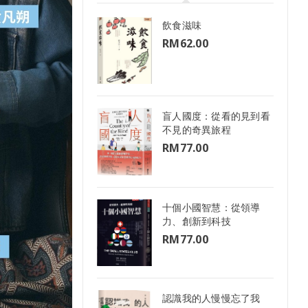
飲食滋味
RM
62.00
盲人國度：從看的見到看
不見的奇異旅程
RM
77.00
十個小國智慧：從領導
力、創新到科技
RM
77.00
認識我的人慢慢忘了我