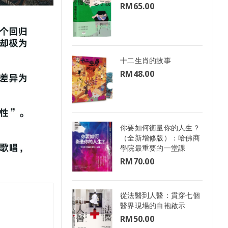
RM
65.00
十二生肖的故事
RM
48.00
你要如何衡量你的人生？
（全新增修版）：哈佛商
學院最重要的一堂課
RM
70.00
從法醫到人醫：貫穿七個
醫界現場的白袍啟示
RM
50.00