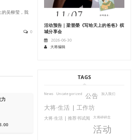
《Solo Date》新书分享会 @ The Sunway L
上的吴柳莹，我
BookXcess
活动预告｜梁晉榮《写给天上的爸爸》槟
当跨越全马13州的开阔版图， 遇上吉隆坡街巷里
城分享会
0
位游走于远方， 用画笔将擦肩而过的人情风 […]
2026-06-30
阅读更多
大将编辑
TAGS
News
Uncategorized
公告
加入我们
愈力
大将·生活 | 工作坊
大将·生活 | 推荐书试阅
大将碎碎念
3.00
活动