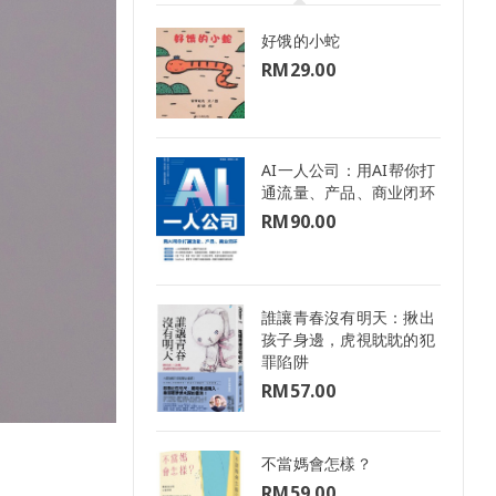
好饿的小蛇
RM
29.00
AI一人公司：用AI帮你打
通流量、产品、商业闭环
RM
90.00
誰讓青春沒有明天：揪出
孩子身邊，虎視眈眈的犯
罪陷阱
RM
57.00
不當媽會怎樣？
RM
59.00