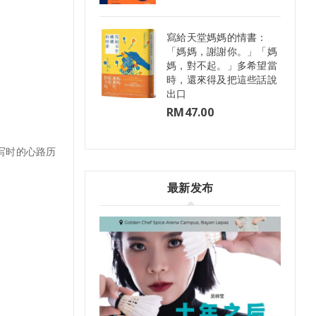
寫給天堂媽媽的情書：
「媽媽，謝謝你。」「媽
媽，對不起。」多希望當
時，還來得及把這些話說
出口
RM
47.00
写时的心路历
最新发布