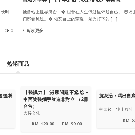
要长时
她曾站上世界舞台，� 也曾在人生低谷里怀疑自己。 赛场
们都看见过。� 领奖台上的荣耀、聚光灯下的 […]
阅读更多
0
热销商品
【醫識力】 泌尿問題不尷尬 +
缝缝补
抗炎汤：喝出自
中西雙醫攜手並進非對立 （2冊
合售）
中国轻工业出版社
大将文化
RM
5
RM
120.00
RM
99.00