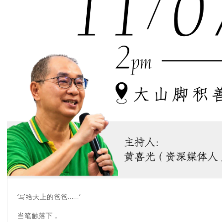
‘写给天上的爸爸……’
当笔触落下，