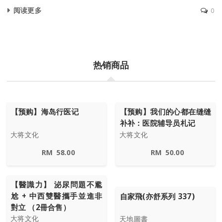
阅读更多
0
热销商品
【预购】海岛行医记
【预购】我们的心都在缝缝
补补：医院辅导员札记
大将文化
大将文化
RM
58.00
RM
50.00
【醫識力】 泌尿問題不尷
尬 + 中西雙醫攜手並進非
自家飛(亦舒系列 337)
對立 （2冊合售）
大将文化
天地圖書