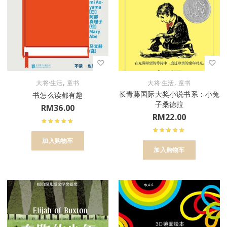
,
,
大将·生活
童书
大将·生活
童书
长青藤国际大奖小说书系：小兔
书怎么读都有趣
子桑德拉
RM
36.00
RM
22.00
加入购物车
加入购物车