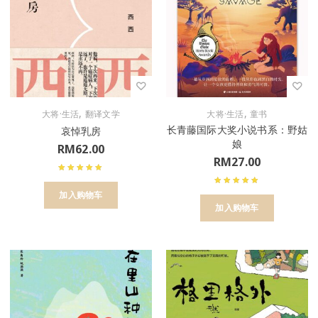
,
,
大将·生活
翻译文学
大将·生活
童书
长青藤国际大奖小说书系：野姑
哀悼乳房
娘
RM
62.00
RM
27.00
加入购物车
加入购物车