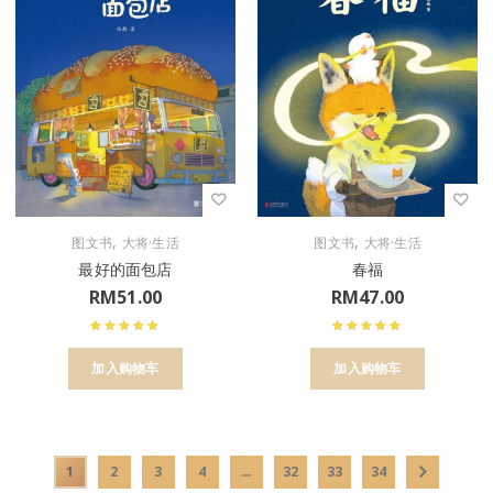
,
,
图文书
大将·生活
图文书
大将·生活
最好的面包店
春福
RM
51.00
RM
47.00
加入购物车
加入购物车
1
2
3
4
…
32
33
34