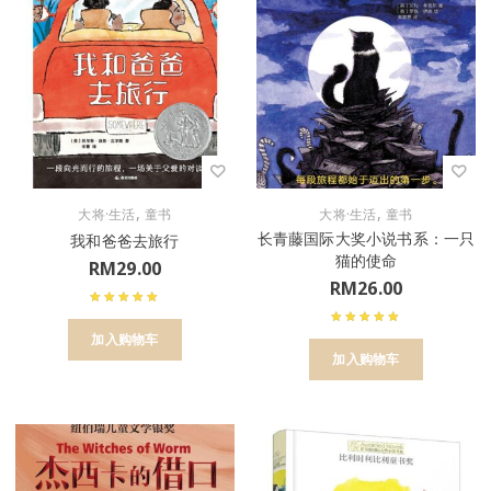
,
,
大将·生活
童书
大将·生活
童书
长青藤国际大奖小说书系：一只
我和爸爸去旅行
猫的使命
RM
29.00
RM
26.00
加入购物车
加入购物车