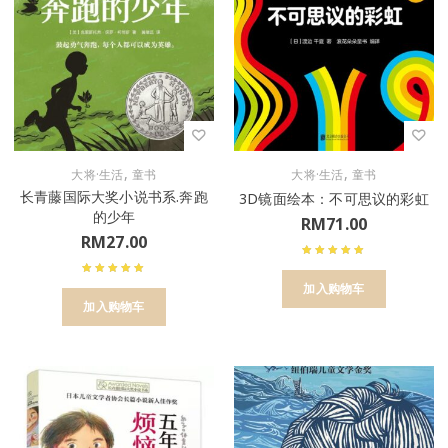
,
,
大将·生活
童书
大将·生活
童书
长青藤国际大奖小说书系.奔跑
3D镜面绘本：不可思议的彩虹
的少年
RM
71.00
RM
27.00
加入购物车
加入购物车