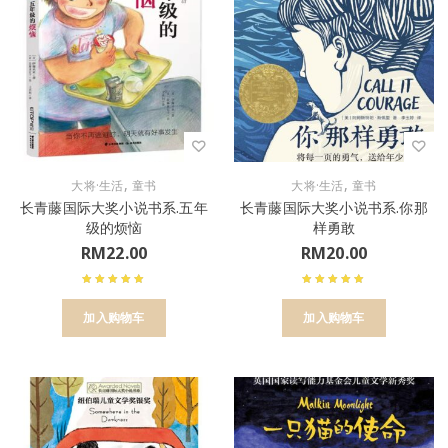
,
,
大将·生活
童书
大将·生活
童书
长青藤国际大奖小说书系.五年
长青藤国际大奖小说书系.你那
级的烦恼
样勇敢
RM
22.00
RM
20.00
加入购物车
加入购物车