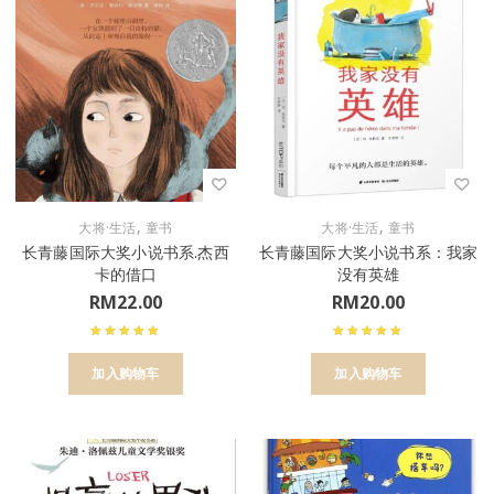
,
,
大将·生活
童书
大将·生活
童书
长青藤国际大奖小说书系.杰西
长青藤国际大奖小说书系：我家
卡的借口
没有英雄
RM
22.00
RM
20.00
加入购物车
加入购物车