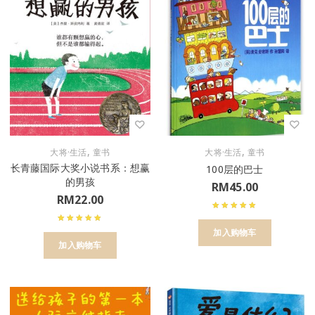
,
,
大将·生活
童书
大将·生活
童书
长青藤国际大奖小说书系：想赢
100层的巴士
的男孩
RM
45.00
RM
22.00
加入购物车
加入购物车