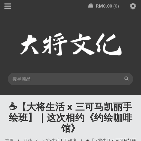
RM
0.00
0
☕️【大将生活 x 三可马凯丽手
绘班】｜这次相约《约绘咖啡
馆》
首页
/
活动
/
大将·生活 | 工作坊
/
☕️【大将生活 x 三可马凯丽