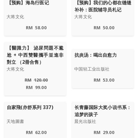
【预购】海岛行医记
【预购】我们的心都在缝缝
补补：医院辅导员札记
大将文化
大将文化
RM
58.00
RM
50.00
【醫識力】 泌尿問題不尷
尬 + 中西雙醫攜手並進非
抗炎汤：喝出自愈力
對立 （2冊合售）
大将文化
中国轻工业出版社
RM
120.00
RM
53.00
RM
99.00
自家飛(亦舒系列 337)
长青藤国际大奖小说书系：
追梦的孩子
天地圖書
晨光出版社
RM
62.00
RM
29.00