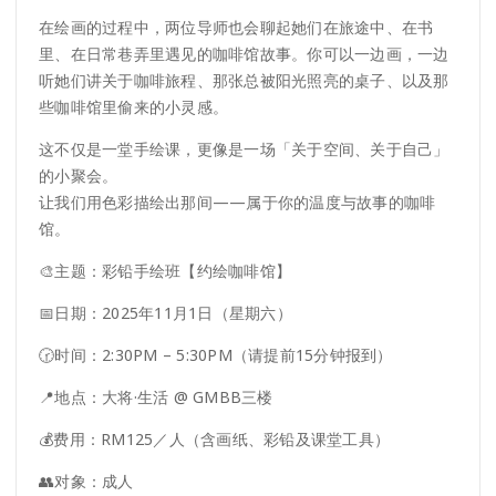
在绘画的过程中，两位导师也会聊起她们在旅途中、在书
里、在日常巷弄里遇见的咖啡馆故事。你可以一边画，一边
听她们讲关于咖啡旅程、那张总被阳光照亮的桌子、以及那
些咖啡馆里偷来的小灵感。
这不仅是一堂手绘课，更像是一场「关于空间、关于自己」
的小聚会。
让我们用色彩描绘出那间——属于你的温度与故事的咖啡
馆。
🎨主题：彩铅手绘班【约绘咖啡馆】
📅日期：2025年11月1日（星期六）
🕝时间：2:30PM – 5:30PM（请提前15分钟报到）
📍地点：大将·生活 @ GMBB三楼
💰️费用：RM125／人（含画纸、彩铅及课堂工具）
👥对象：成人