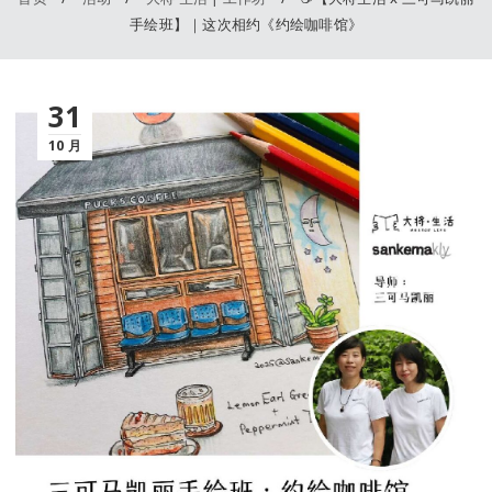
手绘班】｜这次相约《约绘咖啡馆》
31
10 月