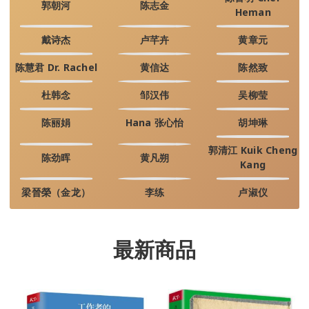
郭朝河
陈志金
Heman
戴诗杰
卢芊卉
黄章元
陈慧君 Dr. Rachel
黄信达
陈然致
杜韩念
邹汉伟
吴柳莹
陈丽娟
Hana 张心怡
胡坤琳
郭清江 Kuik Cheng
陈劲晖
黄凡朔
Kang
梁晉榮（金龙）
李练
卢淑仪
最新商品