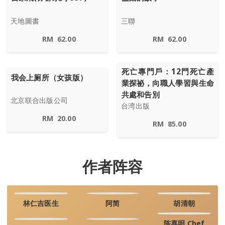
天地圖書
三聯
RM
62.00
RM
62.00
死亡專門戶：12門死亡產
我会上厕所（女孩版）
業探祕，向職人學習與生命
共處和告別
北京联合出版公司
台湾出版
RM
20.00
RM
85.00
作者阵容
林仁吉医生
阿简
胡清朝
陈喜明 Chef