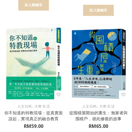
加入购物车
加入购物车
,
,
人文社科
大将·生活
人文社科
大将·生活
你不知道的特教現場：從真實面
從囤積屋開始的重生：無家者與
說起，實現真正的融合教育
囤積戶，彼此修復的故事
RM
59.00
RM
65.00