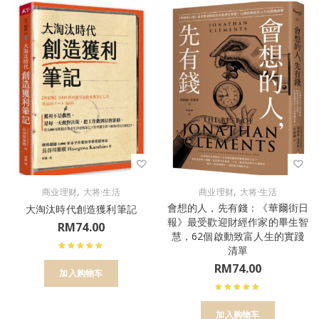
,
,
商业理财
大将·生活
商业理财
大将·生活
會想的人，先有錢：《華爾街日
大淘汰時代創造獲利筆記
報》最受歡迎財經作家的畢生智
RM
74.00
慧，62個啟動致富人生的實踐
清單
RM
74.00
加入购物车
加入购物车