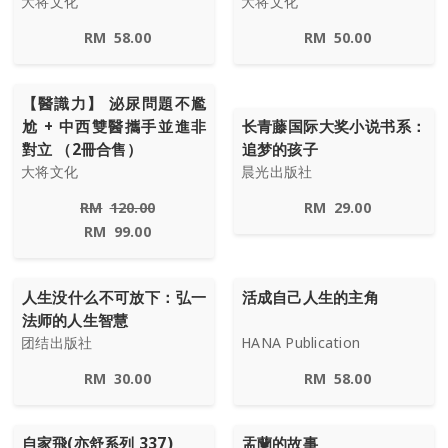
大将文化
大将文化
RM
58.00
RM
50.00
【醫識力】 泌尿問題不尷
尬 + 中西雙醫攜手並進非
长青藤国际大奖小说书系：
對立 （2冊合售）
追梦的孩子
大将文化
晨光出版社
RM
120.00
RM
29.00
RM
99.00
人生没什么不可放下：弘一
活成自己人生的主角
法师的人生智慧
团结出版社
HANA Publication
RM
30.00
RM
58.00
自家飛(亦舒系列 337)
盂蘭的故事