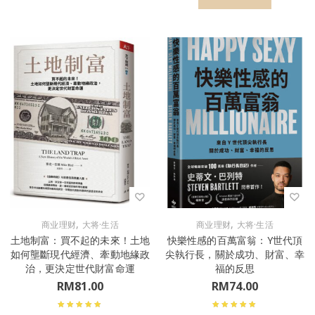
,
,
商业理财
大将·生活
商业理财
大将·生活
土地制富：買不起的未來！土地
快樂性感的百萬富翁：Y世代頂
如何壟斷現代經濟、牽動地緣政
尖執行長，關於成功、財富、幸
治，更決定世代財富命運
福的反思
RM
81.00
RM
74.00