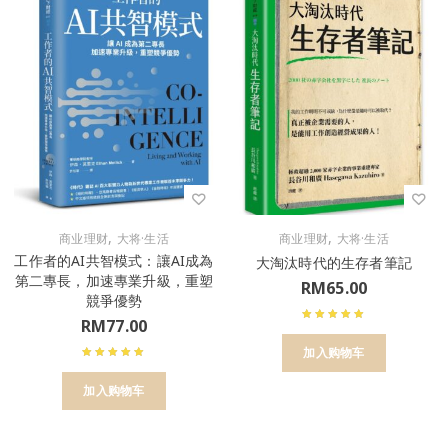
,
,
商业理财
大将·生活
商业理财
大将·生活
工作者的AI共智模式：讓AI成為
大淘汰時代的生存者筆記
第二專長，加速專業升級，重塑
RM
65.00
競爭優勢
RM
77.00
加入购物车
加入购物车