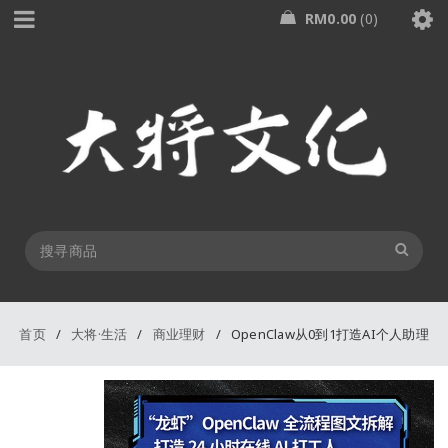
RM
0.00
0
首页
/
大将·生活
/
商业理财
/
OpenClaw从0到1打造AI个人助理