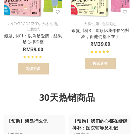
,
,
,
UNCATEGORIZED
大将·生活
大将·生活
心理励志
心理励志
銀髮川柳3：喜歡比我年長的對
銀髮川柳1：以為是愛情，結果
象，但他們都不在了
是心律不整
RM
39.00
RM
39.00
阅读更多
阅读更多
30天热销商品
【预购】海岛行医记
【预购】我们的心都在缝缝
补补：医院辅导员札记