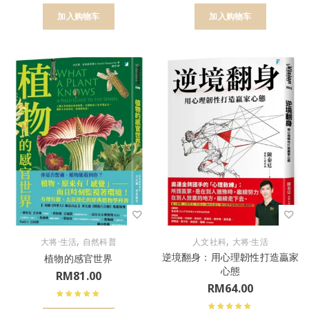
加入购物车
加入购物车
,
,
大将·生活
自然科普
人文社科
大将·生活
逆境翻身：用心理韌性打造贏家
植物的感官世界
心態
RM
81.00
RM
64.00