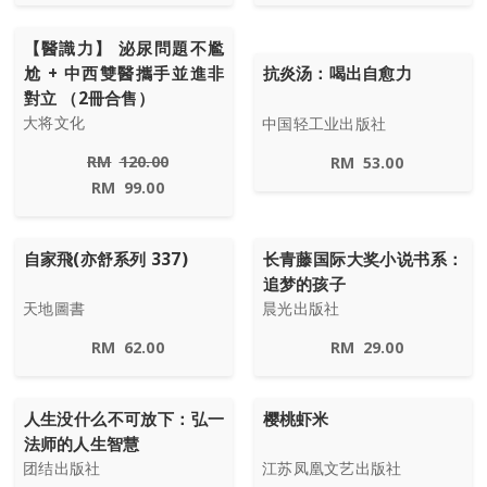
【醫識力】 泌尿問題不尷
尬 + 中西雙醫攜手並進非
抗炎汤：喝出自愈力
對立 （2冊合售）
大将文化
中国轻工业出版社
RM
120.00
RM
53.00
RM
99.00
自家飛(亦舒系列 337)
长青藤国际大奖小说书系：
追梦的孩子
天地圖書
晨光出版社
RM
62.00
RM
29.00
人生没什么不可放下：弘一
樱桃虾米
法师的人生智慧
团结出版社
江苏凤凰文艺出版社