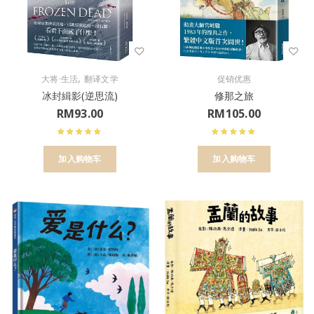
,
大将·生活
翻译文学
促销优惠
冰封緝影(逆思流)
修那之旅
RM
93.00
RM
105.00
加入购物车
加入购物车