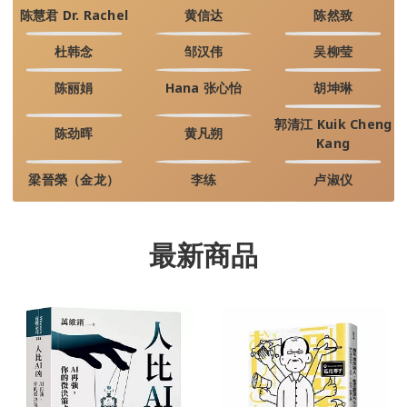
陈慧君 Dr. Rachel
黄信达
陈然致
杜韩念
邹汉伟
吴柳莹
陈丽娟
Hana 张心怡
胡坤琳
郭清江 Kuik Cheng
陈劲晖
黄凡朔
Kang
梁晉榮（金龙）
李练
卢淑仪
最新商品