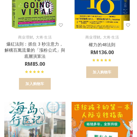
,
,
商业理财
大将·生活
商业理财
大将·生活
爆紅法則：抓住 3 秒注意力，
權力的48法則
解構百萬流量的「漲粉公式」與
RM
136.00
底層演算法
RM
85.00
加入购物车
加入购物车