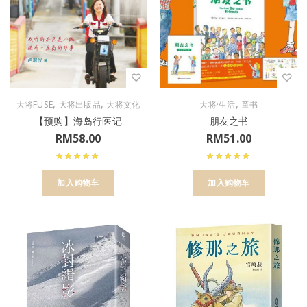
,
,
,
大将FUSE
大将出版品
大将文化
大将·生活
童书
【预购】海岛行医记
朋友之书
RM
58.00
RM
51.00
加入购物车
加入购物车