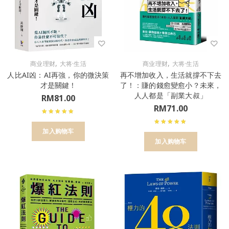
,
,
商业理财
大将·生活
商业理财
大将·生活
人比AI凶：AI再強，你的微決策
再不增加收入，生活就撐不下去
才是關鍵！
了！：賺的錢愈變愈小？未來，
人人都是「副業大叔」
RM
81.00
RM
71.00
加入购物车
加入购物车