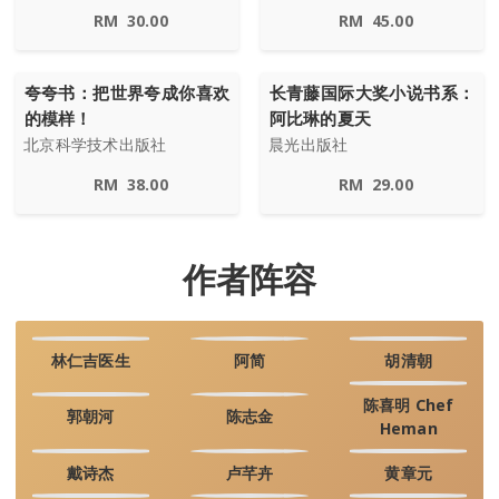
RM
30.00
RM
45.00
夸夸书：把世界夸成你喜欢
长青藤国际大奖小说书系：
的模样！
阿比琳的夏天
北京科学技术出版社
晨光出版社
RM
38.00
RM
29.00
作者阵容
林仁吉医生
阿简
胡清朝
陈喜明 Chef
郭朝河
陈志金
Heman
戴诗杰
卢芊卉
黄章元