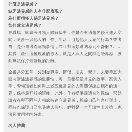
什麼是邊界感？
缺乏邊界感的人有什麼表現？
為什麼很多人缺乏邊界感？
如何建立邊界感？
在職場、家庭等各類人際關係中，你是否有過越界侵入他人空
間，過多干涉他人的工作、生活，引起他人反感的行為？或者
自己是否遭遇過這類事情，並且對這類遭遇感到不舒服？……
其實，產生這種現象的原因，就是人與人之間缺乏邊界感，彼
此無法保持最舒服的距離。
全書共分五章，分別從職場、情侶、朋友、親子、夫妻等五大
面向講述邊界感的重要性，每一章都從最常見的故事、案例入
手，帶領讀者如何與上述五種常見的人際關係建立應有的邊
界，保持最舒服的距離。此外，作者提供最適合的觀點，幫助
讀者在與不同的人相處時建立邊界感，規範自己的言行舉止，
同時也保護自己免受他人侵犯，絕對是一本可讀性非常強，也
深具實用性的好書。
名人推薦