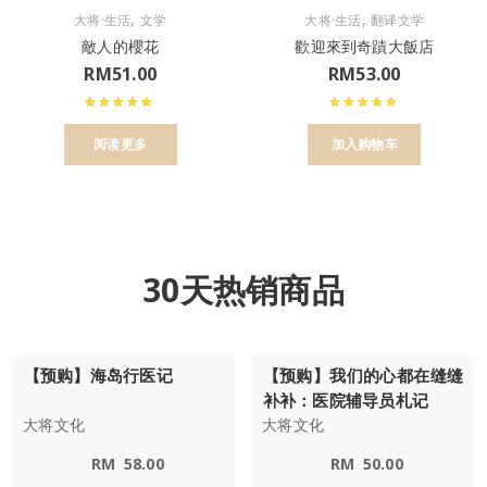
,
,
大将·生活
文学
大将·生活
翻译文学
敵人的櫻花
歡迎來到奇蹟大飯店
RM
51.00
RM
53.00
阅读更多
加入购物车
30天热销商品
【预购】海岛行医记
【预购】我们的心都在缝缝
补补：医院辅导员札记
大将文化
大将文化
RM
58.00
RM
50.00