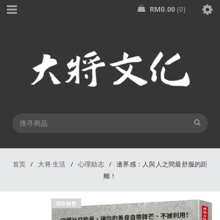
RM
0.00
0
首页
/
大将·生活
/
心理励志
/
邊界感：人與人之間最舒服的距
離！
现在缺货