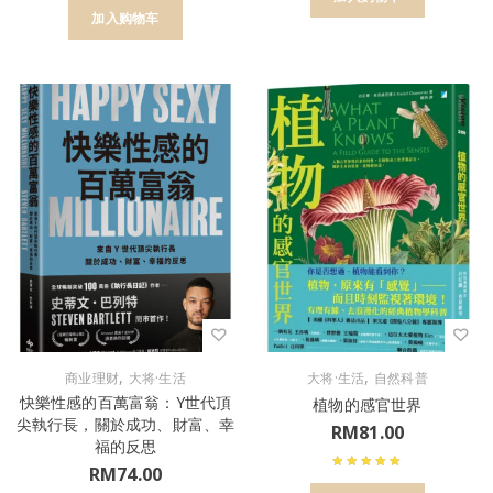
加入购物车
,
,
商业理财
大将·生活
大将·生活
自然科普
快樂性感的百萬富翁：Y世代頂
植物的感官世界
尖執行長，關於成功、財富、幸
RM
81.00
福的反思
RM
74.00