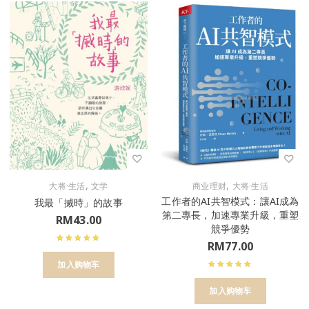
,
,
大将·生活
文学
商业理财
大将·生活
工作者的AI共智模式：讓AI成為
我最「搣時」的故事
第二專長，加速專業升級，重塑
RM
43.00
競爭優勢
RM
77.00
加入购物车
加入购物车