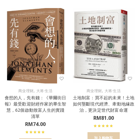
,
,
商业理财
大将·生活
商业理财
大将·生活
會想的人，先有錢：《華爾街日
土地制富：買不起的未來！土地
報》最受歡迎財經作家的畢生智
如何壟斷現代經濟、牽動地緣政
慧，62個啟動致富人生的實踐
治，更決定世代財富命運
清單
RM
81.00
RM
74.00
加入购物车