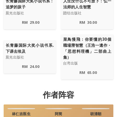
长青藤国际大奖小说书系：
人生没什么不可放下：弘一
追梦的孩子
法师的人生智慧
晨光出版社
团结出版社
RM
29.00
RM
30.00
菜鳥慢飛：你要懂的30個
长青藤国际大奖小说书系.
職場潛智慧（王浩一遺作・
下课去埃及
「思想料理機」二部曲上
集）
晨光出版社
台湾出版
RM
24.00
RM
65.00
作者阵容
林仁吉医生
阿简
胡清朝