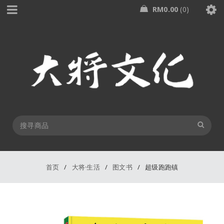
RM
0.00
0
首页
/
大将·生活
/
图文书
/
超级跑跑镇