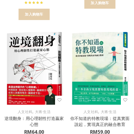
加入购物车
加入购物车
,
,
人文社科
大将·生活
人文社科
大将·生活
逆境翻身：用心理韌性打造贏家
你不知道的特教現場：從真實面
心態
說起，實現真正的融合教育
RM
64.00
RM
59.00