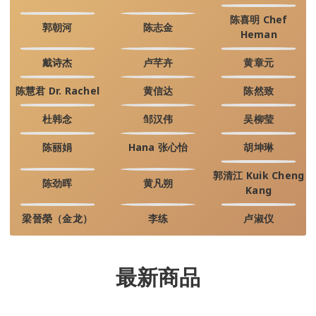
陈喜明 Chef
郭朝河
陈志金
Heman
戴诗杰
卢芊卉
黄章元
陈慧君 Dr. Rachel
黄信达
陈然致
杜韩念
邹汉伟
吴柳莹
陈丽娟
Hana 张心怡
胡坤琳
郭清江 Kuik Cheng
陈劲晖
黄凡朔
Kang
梁晉榮（金龙）
李练
卢淑仪
最新商品