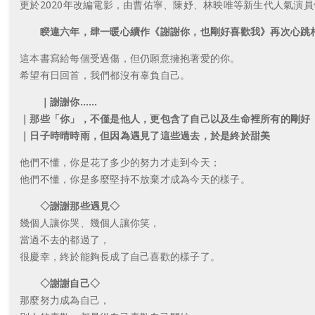
更於2020年改編電影，由曹佑寧、陳妤、林映唯等新生代人氣演
睽違六年，肆一暖心續作《謝謝你，也剛好喜歡我》再次心跳
這本書寫給每個受過傷，但仍願意擁抱著愛的你。
希望有日回首，我們都沒有辜負自己。
｜謝謝你……
｜那些「你」，不僅是他人，更包含了自己以及生命裡所有的剛好
｜日子時晴時雨，但因為遇見了這些過去，於是終於甜美
他們不懂，你是花了多少的努力才走到今天；
他們不懂，你是多麼堅持不放棄才成為今天的樣子。
◇謝謝那些遇見◇
幾個人讓你哭、幾個人讓你笑，
當過不去的都過了，
很慶幸，終於能夠長成了自己喜歡的樣子了。
◇謝謝自己◇
那麼努力成為自己，