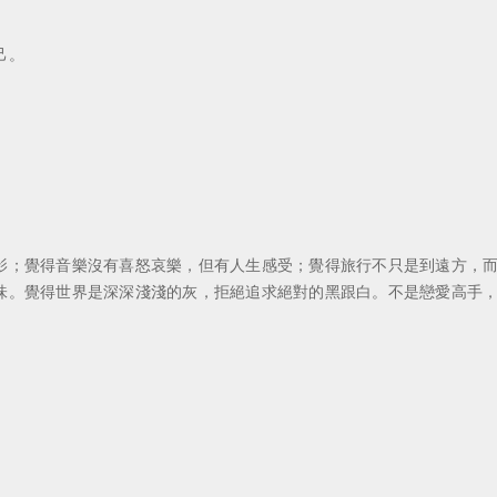
己。
影；覺得音樂沒有喜怒哀樂，但有人生感受；覺得旅行不只是到遠方，
味。覺得世界是深深淺淺的灰，拒絕追求絕對的黑跟白。不是戀愛高手