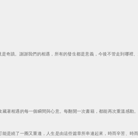
」本身就是奇蹟。謝謝我們的相遇，所有的發生都是意義，今後不管走到哪
收藏著相遇的每一個瞬間與心意。每翻開一次書籍，都能再次重溫感動
可能是繞了一圈又重逢，人生是由這些篇章所串連起來，時而辛苦、時