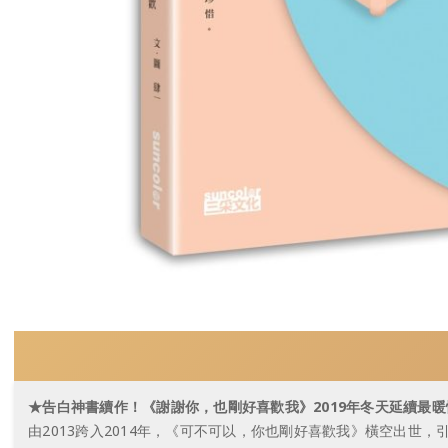
★告白神書續作！《謝謝你，也剛好喜歡我》2019年冬天延續最暖
由2013跨入2014年，《可不可以，你也剛好喜歡我》橫空出世，