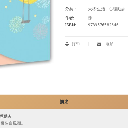
分类：
大将·生活
,
心理励志
作者:
肆一
ISBN:
9789576582646
打印
电邮
描述
悸動★
引爆告白風潮。