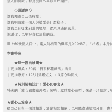
別人的喜歡，都是從自己喜歡自己開始。
◇謝謝你◇
讓我知道自己值得愛；
讓我明白愛一個人與被愛是什麼樣子；
讓我走到從未到過的境地、從未見過的風景。
謝謝你，也剛好喜歡這樣的我。
世上60幾億人口中，兩人能相遇的機率是0.00487，「相遇
本書特色
★肆一親自繪圖★
｜更加溫柔：30幅「日系棉花糖風」插畫
｜更加療癒：125則溫暖短文 ＋ 3篇心動長文
★特別裝幀設計！愛心釦書套★
特殊的「愛心釦書籍外衣」裝幀，立體愛心造型，像是一只信封，
★暖心三篇章★
從自己到與一個誰相遇，於是相知相依，也可能遭遇離散分別、也