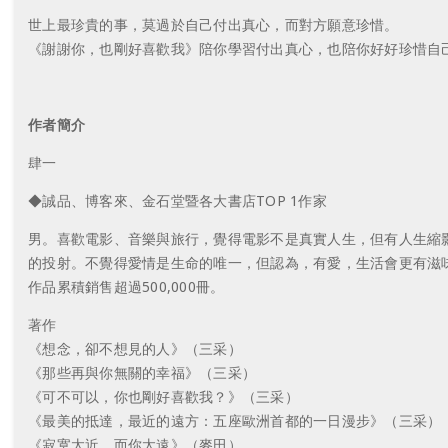
世上最珍貴的事，莫過於自己付出真心，而對方願意珍惜。
《謝謝你，也剛好喜歡我》陪你學習付出真心，也陪你好好珍惜自
作者簡介
肆一
◆誠品、博客來、金石堂暨各大書店TOP 1作家
男。喜歡電影、音樂與旅行，覺得電影不是真實人生，但有人生縮
的投射。不覺得愛情是生命的唯一，但認為，有愛，生活會更有滋
作品累積銷售超過500,000冊。
著作
《想念，卻不想見的人》（三采）
《那些再與你無關的幸福》（三采）
《可不可以，你也剛好喜歡我？》（三采）
《最美的抵達，最近的遠方：五座歐洲首都的一日漫步》（三采）
《寂寞太近，而你太遠》（麥田）