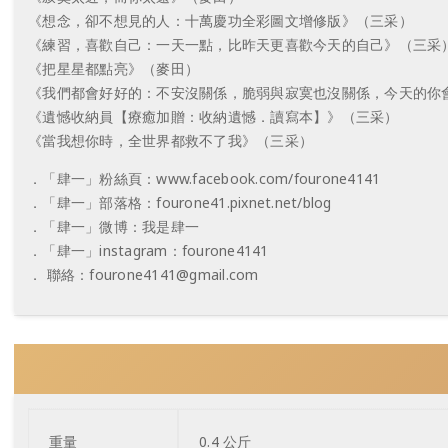
《想念，卻不想見的人：十萬慶功全彩圖文增修版》（三采）
《練習，喜歡自己：一天一點，比昨天更喜歡今天的自己》（三采
《把星星都點亮》（麥田）
《我們都會好好的：不安沒關係，脆弱與寂寞也沒關係，今天的你
《遺憾收納員【療癒加贈：收納遺憾．讀寫本】》（三采）
《當我想你時，全世界都救不了我》（三采）
．「肆一」粉絲頁：www.facebook.com/fourone4141
．「肆一」部落格：fourone41.pixnet.net/blog
．「肆一」微博：我是肆一
．「肆一」instagram：fourone4141
． 聯絡：
fourone4141@gmail.com
重量
0.4 公斤