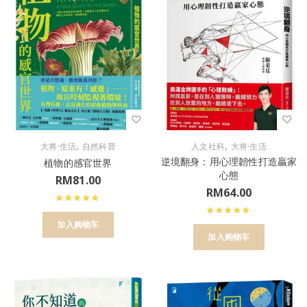
,
,
大将·生活
自然科普
人文社科
大将·生活
逆境翻身：用心理韌性打造贏家
植物的感官世界
心態
RM
81.00
RM
64.00
加入购物车
加入购物车