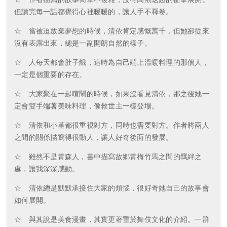
但讀完每一話都覺得心裡暖暖的，讓人手不釋卷。
☆ 當被迫放棄夢想的時候，清依肯定感慨萬千，但她卻從來
沒有表露出來，總是一副開朗自然的樣子。
☆ 人每天都會肚子餓，這時為自己端上溫暖料理的那個人，
一定是個重要的存在。
☆ 大家聚在一起喧鬧的時候，如果沒看見清依，那之後她一
定會雙手端著美味料理，像救世主一樣登場。
☆ 清依和小堇都很重視對方，同時也需要對方。作者將兩人
之間的關係描寫得很動人，讓人好奇後面的發展。
☆ 雖然不是青森人，書中描寫故鄉青梅竹馬之間的羈絆之
處，讓我深深感動。
☆ 清依總是默默承接住大家的煩惱，很好奇她自己的故事會
如何展開。
☆ 與其說是美食漫畫，其實更著重於舞伎文化的介紹。一群