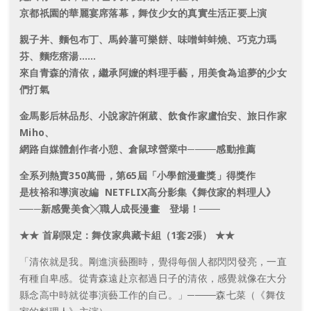
京都祇園的華麗宴席落幕，舞伎少女的真實生活正要上演
親子丼、麵包布丁、馬鈴薯可樂餅、味噌蚌蚌燒、巧克力瑪
芬、麵疙瘩湯……
來自青森的清依，繼承阿嬤的料理手藝，用美食為追夢的少女
們打氣
金馬影后林品彤、小說家許俐葳、飲食作家盧怡安、旅日作家
Miho、
網路自媒體創作者小憩、倉鼠球營業中────感動推薦
全系列熱賣350萬冊，第65屆「小學館漫畫獎」得獎作
是枝裕和導演改編 NETFLIX高分影集《舞伎家的料理人》
───新感覺美食╳職人成長漫畫 登場！───
★★ 首刷限定：舞伎家典藏卡組（1套2張） ★★
「清依就是我。剛進演藝圈時，覺得每個人都閃閃發亮，一直
有種自卑感。從青森遠赴京都過日子的清依，感覺就像在大分
縣念高中時就從事演藝工作的自己。」────森七菜（《舞伎