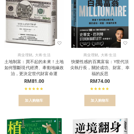
,
,
商业理财
大将·生活
商业理财
大将·生活
土地制富：買不起的未來！土地
快樂性感的百萬富翁：Y世代頂
如何壟斷現代經濟、牽動地緣政
尖執行長，關於成功、財富、幸
治，更決定世代財富命運
福的反思
RM
81.00
RM
74.00
加入购物车
加入购物车