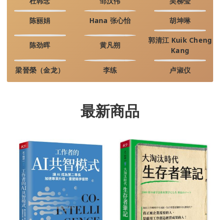
杜韩念
邹汉伟
吴柳莹
陈丽娟
Hana 张心怡
胡坤琳
郭清江 Kuik Cheng
陈劲晖
黄凡朔
Kang
梁晉榮（金龙）
李练
卢淑仪
最新商品