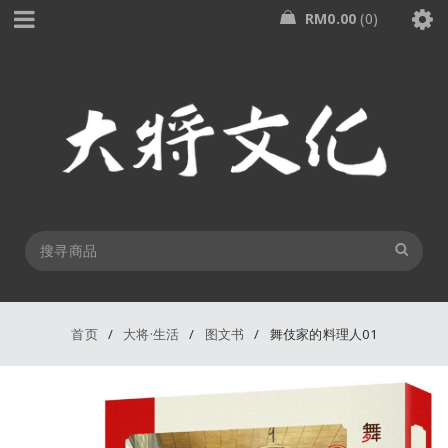
RM
0.00
0
首页
/
大将·生活
/
图文书
/
舞伎家的料理人01