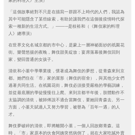
家的料理人》主演）
「這個故事絕對不只是在描寫一群跟不上時代的人們，我認為
其中可能隱含了某些線索，有助於讓我們在這個後疫情時代探
索一種新的生活方式。」────是枝裕和（《舞伎家的料理
人》總導演）
在世界文化名城京都的市中心，是蒙上一層神祕面紗的祇園花
街。樂聲悠揚的夜晚，舞伎甜美綻放；宴席落幕後舞伎回到
家，變回普通的女孩子。
清依和小堇中學畢業後，懷著成為舞伎的夢想，從青森來到京
都。她們住在「市」家的屋形（舞伎的宿舍），與其他少女們
過著共同生活。在祇園花街，舞伎必須接受嚴格的學藝訓練，
並從最底層的學徒慢慢往上爬。來到京都半年後，肢體動作不
太協調的清依，被師傅說不適合當舞伎，要她回青森去。另一
方面，小堇天賦過人又努力學習，被譽為「百年一遇」的人
才。
舞伎夢破碎的清依，即將離開小堇，一個人回故鄉青森。這
時，「市」家原本的伙食阿姨突然病倒了，就在大家吃膩外賣