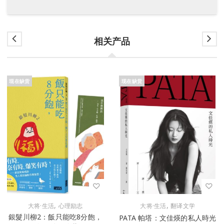
相关产品
现在缺货
现在缺货
,
,
大将·生活
心理励志
大将·生活
翻译文学
銀髮川柳2：飯只能吃8分飽，
PATA 帕塔：文佳煐的私人時光