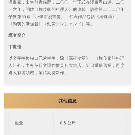
漫畫家，出生於青森縣，二〇〇一年正式在漫畫界出道。二〇
一六年，開啟《舞伎家的料理人》的連載，該作於二〇二〇年
榮獲第65屆「小學館漫畫獎」。代表作品包括《綺蘿莉》、
《勤勞的漸強音》（勤労クレシェンド）等。
譯者簡介
丁世佳
以文字轉換糊口已逾半生，除《深夜食堂》、《舞伎家的料理
人》外，尚有英日文譯作散見各大書店。近日重操舊業，再度
邁入有聲領域，敬請期待新作。
其他信息
重量
0.5 公斤