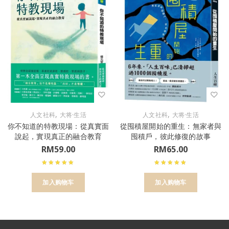
,
,
人文社科
大将·生活
人文社科
大将·生活
你不知道的特教現場：從真實面
從囤積屋開始的重生：無家者與
說起，實現真正的融合教育
囤積戶，彼此修復的故事
RM
59.00
RM
65.00
加入购物车
加入购物车