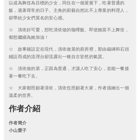
以成為舞伎為目標的少女，同住在一個屋簷下，吃著普通的
飯，過著尋常的日子。主角的廚藝自然比不上專業的料理人，
卻帶給少女們莫名的安心感。
☆ 清依好可愛，想吃清依做的咖哩飯。即使她當不上舞伎，
都想繼續為她加油！
☆ 故事雖設定在現代，清依做菜的廚房裡，那由磁磚和石頭
鋪設而成的流理台卻流露出一種自古皆然的氣質。
☆ 清依做的菜，正因為普通，才讓人吃了安心，並能一餐接
著一餐吃下去。
☆ 大家都照顧著清依，清依也照顧著大家，作者描繪出一個
溫柔的世界。
作者介紹
作者簡介
小山愛子