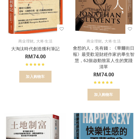
,
,
商业理财
大将·生活
商业理财
大将·生活
會想的人，先有錢：《華爾街日
大淘汰時代創造獲利筆記
報》最受歡迎財經作家的畢生智
RM
74.00
慧，62個啟動致富人生的實踐
清單
RM
74.00
加入购物车
加入购物车