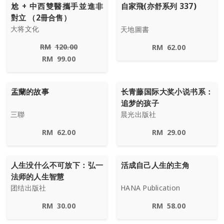
尬 + 中西雙醫攜手並進非
自家飛(亦舒系列 337)
對立 （2冊合售）
大将文化
天地圖書
RM
120.00
RM
62.00
RM
99.00
盂蘭的故事
长青藤国际大奖小说书系：
追梦的孩子
三聯
晨光出版社
RM
62.00
RM
29.00
人生没什么不可放下：弘一
活成自己人生的主角
法师的人生智慧
团结出版社
HANA Publication
RM
30.00
RM
58.00