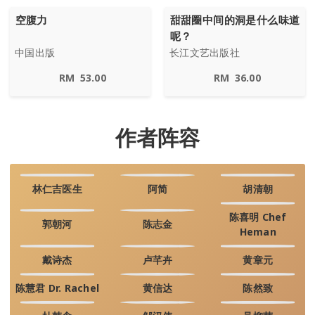
空腹力
甜甜圈中间的洞是什么味道
呢？
中国出版
长江文艺出版社
RM
53.00
RM
36.00
作者阵容
林仁吉医生
阿简
胡清朝
陈喜明 Chef
郭朝河
陈志金
Heman
戴诗杰
卢芊卉
黄章元
陈慧君 Dr. Rachel
黄信达
陈然致