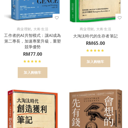
,
,
商业理财
大将·生活
商业理财
大将·生活
工作者的AI共智模式：讓AI成為
大淘汰時代的生存者筆記
第二專長，加速專業升級，重塑
RM
65.00
競爭優勢
RM
77.00
加入购物车
加入购物车