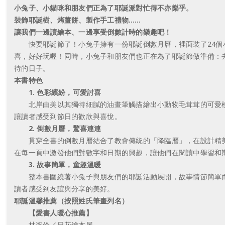
小兔子、小貓咪和朋友們正為了耶誕派對忙得不亦樂乎。
裝飾耶誕樹、烤薑餅、製作手工禮物……
讓我們一邊讀繪本、一邊享受倒數計時的樂趣吧！
快要耶誕節了！小兔子擁有一份耶誕倒數月曆，裡面裝了24個小
喜，好好玩喔！同時，小兔子和朋友們也正在為了耶誕節做準備：
待的日子。
本書特色
1. 色彩繽紛，可愛討喜
北岸由美以其獨特細膩的油畫筆觸描繪出小動物毛茸茸的可愛模
讓讀者感受到節日的歡欣與喜悅。
2. 倒數月曆，驚喜連連
貫穿全書的倒數月曆結合了教會傳統的「降臨曆」，在設計精美
在每一頁中激發他們對數字和日期的興趣，讓他們在閱讀中學習和
3. 故事簡單，童趣溫暖
整本書圍繞著小兔子與朋友們的耶誕活動展開，故事情節簡單而
讀者感受到友誼與分享的美好。
耶誕溫馨推薦（按照姓氏筆畫列名）
【愛書人暖心推薦】
林姿伶／日花繪本屋