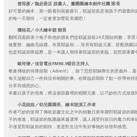
曾琮彥／咖必冊店 說書人、畫圈圈繪本創作社團 隊長
好可愛的繪本，第一眼看到就被吸引，耶誕節真是個孩子們最愛的
的每一天期待，一定會更加豐富美麗吧！
樓桂花／小大繪本館 館長
翻閱頁面跟著小兔子和他的朋友們從耶誕節前24天開始倒數，享
做薑餅、編織毛線襪、布置耶誕樹……等所有耶誕元素。搭配插圖
也是耶誕節降臨曆，是一本讓人期待著耶誕節的來臨，並想跟著書
歐玲瀞／佳音電台FM90.9節目主持人
教會傳統的待降節期（Advent），除了思想耶穌降生的意義外
每天提醒自己一件與信仰相關的事。在降臨節期除了點一些帶有特
分享與感恩的心。
本書以孩子的視角，將這個節慶裡的相關元素，以巧妙的方式放進
小花姐姐／幼兒園園長、繪本說演工作者
作者巧妙的使用了傳統節慶文化之中的倒數日來串聯對耶誕節的期
子的推進，耶誕節的氛圍越來越濃厚，讓人感受到節日的魔力和幸
不僅是對耶誕節的期待，更是對生活中美好事物的珍惜和感恩。