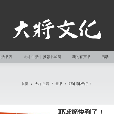
生活书店
大将·生活 | 推荐书试阅
我的有声书
活动
首页
/
大将·生活
/
童书
/
耶誕節快到了！
耶誕節快到了！