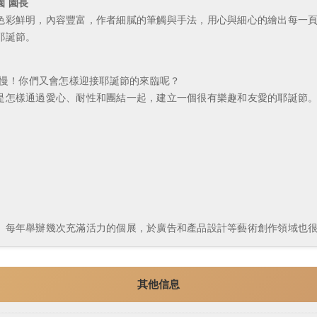
 園長
色彩鮮明，內容豐富，作者細膩的筆觸與手法，用心與細心的繪出每一
耶誕節。
別慢！你們又會怎樣迎接耶誕節的來臨呢？
是怎樣通過愛心、耐性和團結一起，建立一個很有樂趣和友愛的耶誕節
每年舉辦幾次充滿活力的個展，於廣告和產品設計等藝術創作領域也很
其他信息