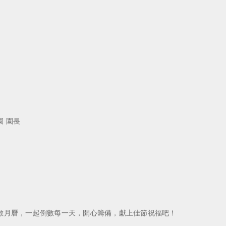
 園長
數月曆，一起倒數每一天，開心籌備，獻上佳節祝福吧！