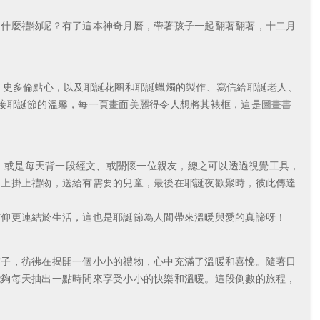
到什麼禮物呢？有了這本神奇月曆，帶著孩子一起翻著翻著，十二月
、史多倫點心，以及耶誕花圈和耶誕蠟燭的製作、寫信給耶誕老人、
接耶誕節的溫馨，每一頁畫面美麗得令人想將其裱框，這是圖畫書
為，或是每天背一段經文、或關懷一位親友，總之可以透過視覺工具，
樹上掛上禮物，送給有需要的兒童，最後在耶誕夜歡聚時，彼此傳達
信仰更連結於生活，這也是耶誕節為人間帶來溫暖與愛的真諦呀！
窗子，彷彿在揭開一個小小的禮物，心中充滿了溫暖和喜悅。隨著日
能夠每天抽出一點時間來享受小小的快樂和溫暖。這段倒數的旅程，