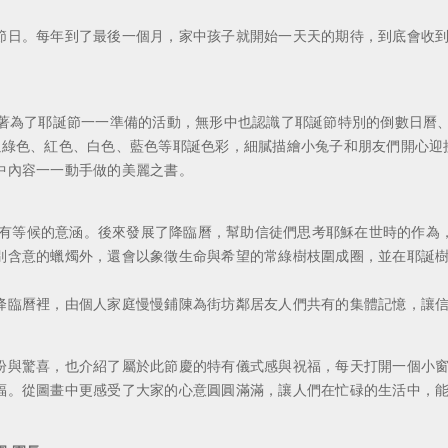
節日。每年到了最後一個月，家中孩子就開始一天天的期待，到底會收
受著為了耶誕節一一準備的活動，無形中也認識了耶誕節特別的倒數日曆
以綠色、紅色、白色、藍色等耶誕色彩，細膩描繪小兔子和朋友們開心迎
中內容一一動手做的美麗之書。
，還有等候的意涵。後來發展了降臨曆，幫助信徒們思考耶穌在世時的作
別含意的蠟燭外，還會以象徵生命與希望的常綠樹枝圍成圈，並在耶誕
降臨曆裡，由個人家庭慢慢鋪陳為街坊鄰居友人們共有的集體記憶，讓
盼與驚喜，也介紹了屬於此節慶的特有儀式感與祝福，每天打開一個小
福。從圖畫中更感受了大家的心意圓圓滿滿，讓人們在忙碌的生活中，