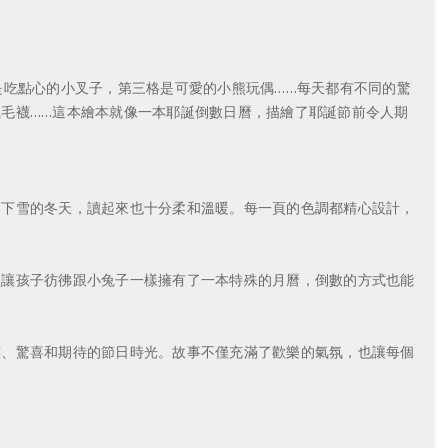
吃點心的小叉子，第三格是可愛的小熊玩偶……每天都有不同的驚
毛襪……這本繪本就像一本耶誕倒數日曆，描繪了耶誕節前令人期
下雪的冬天，讀起來也十分柔和溫暖。每一頁的色調都精心設計，
讓孩子彷彿跟小兔子一樣擁有了一本特殊的月曆，倒數的方式也能
、驚喜和期待的節日時光。故事不僅充滿了歡樂的氣氛，也讓每個