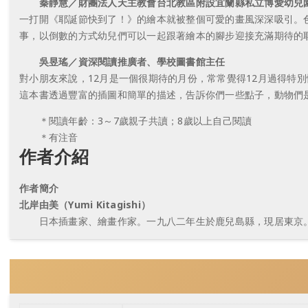
秦靜慧／財團法人天主教會台北教區附設宜蘭縣私立博愛幼兒園
一打開《耶誕節快到了！》的繪本就被整個可愛的畫風深深吸引。
事，以倒數的方式幼兒們可以一起跟著繪本的腳步迎接充滿期待的
吳昱瑤／資深閱讀推廣者、學校圖書館主任
對小朋友來說，12月是一個很期待的月份，常常覺得12月過得特
這本書透過豐富的插圖和簡單的描述，告訴你們一些點子，動物們
＊閱讀年齡：3～7歲親子共讀；8歲以上自己閱讀
＊有注音
作者介紹
作者簡介
北岸由美（Yumi Kitagishi）
日本插畫家、繪畫作家。一九八二年生於鹿兒島縣，現居東京。