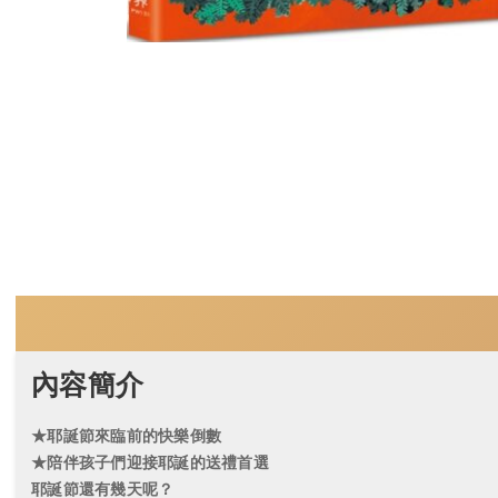
內容簡介
★耶誕節來臨前的快樂倒數
★陪伴孩子們迎接耶誕的送禮首選
耶誕節還有幾天呢？