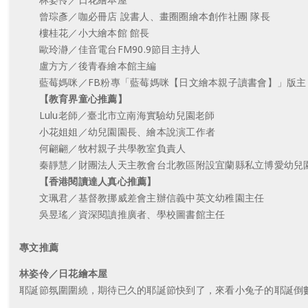
曾琮彥／咖必冊店 說書人、畫圈圈繪本創作社團 隊長
樓桂花／小大繪本館 館長
歐玲瀞／佳音電台FM90.9節目主持人
盧方方／後青春繪本館主編
藍莓媽咪／FB粉專「藍莓媽咪【日文繪本親子讀書會】」版主
【教育界童心推薦】
Lulu老師／臺北市立南海實驗幼兒園老師
小花姐姐／幼兒園園長、繪本說演工作者
何翩翩／牧村親子共學教室負責人
秦靜慧／財團法人天主教會台北教區附設宜蘭縣私立博愛幼兒園
【香港閱讀達人真心推薦】
文珮君／基督教挪威差會主辦信義中英文幼稚園主任
吳昱瑤／資深閱讀推廣者、學校圖書館主任
專文推薦
林姿伶／日花繪本屋
耶誕節氛圍圍繞，期待已久的耶誕節快到了，來看小兔子的耶誕倒