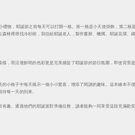
禮物，耶誕節之前每天可以打開一格。第一格是小天使掛飾，第二格是
去森林裡尋找冷杉樹，寫信給耶誕老人，製作薑餅、蠟燭、耶誕花環、織
樣，而活潑鮮明的色彩更是完美捕捉了耶誕節的節日氛圍，即使背景是
的小格子中每天揭示一個小小驚喜，增添了閱讀的趣味。這本繪本不僅
期待每一天的到來。
有趣。通過他們的耶誕派對準備任務，讀者能夠一同享受這段充滿歡笑