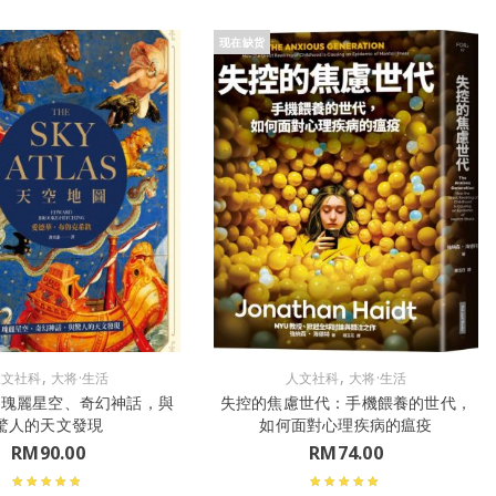
现在缺货
,
,
人文社科
大将·生活
人文社科
大将·生活
：瑰麗星空、奇幻神話，與
失控的焦慮世代：手機餵養的世代，
驚人的天文發現
如何面對心理疾病的瘟疫
RM
90.00
RM
74.00