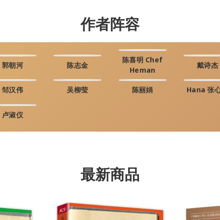
作者阵容
陈喜明 Chef
郭朝河
陈志金
戴诗杰
Heman
邹汉伟
吴柳莹
陈丽娟
Hana 张
卢淑仪
最新商品