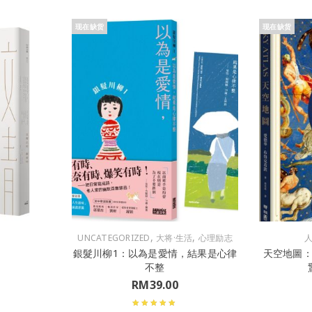
现在缺货
现在缺货
,
,
UNCATEGORIZED
大将·生活
心理励志
銀髮川柳1：以為是愛情，結果是心律
天空地圖
不整
RM
39.00