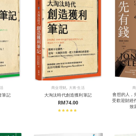
,
生活
商业理财
大将·生活
會想的人，
者筆記
大淘汰時代創造獲利筆記
受歡迎財經
RM
74.00
致