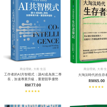
,
,
商业理财
大将·生活
商业理财
大将·
工作者的AI共智模式：讓AI成為第二專
大淘汰時代的生存
長，加速專業升級，重塑競爭優勢
RM
65.00
RM
77.00