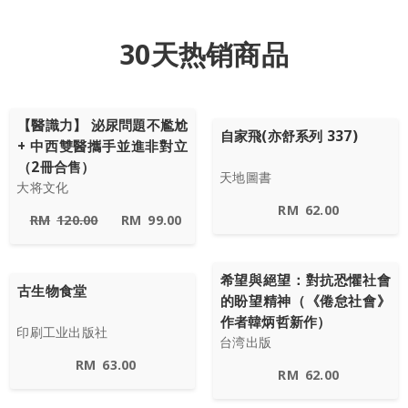
30天热销商品
【醫識力】 泌尿問題不尷尬
自家飛(亦舒系列 337)
+ 中西雙醫攜手並進非對立
（2冊合售）
天地圖書
大将文化
RM
62.00
RM
120.00
RM
99.00
希望與絕望：對抗恐懼社會
古生物食堂
的盼望精神（《倦怠社會》
作者韓炳哲新作）
印刷工业出版社
台湾出版
RM
63.00
RM
62.00