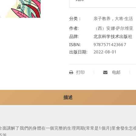
分类：
亲子教养
,
大将·生活
作者:
（西）安娜·萨尔维亚
品牌:
北京科学技术出版社
ISBN:
9787571423667
出版日期:
2022-08-01
打印
电邮
描述
面講解了我們的身體在一個完整的生理周期(常常是1個月)里會發生怎
巧等。