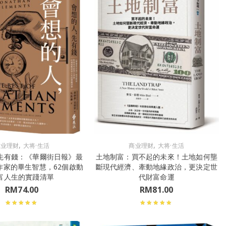
,
,
商业理财
大将·生活
商业理财
大将·生活
先有錢：《華爾街日報》最
土地制富：買不起的未來！土地如何壟
作家的畢生智慧，62個啟動
斷現代經濟、牽動地緣政治，更決定世
富人生的實踐清單
代財富命運
RM
74.00
RM
81.00