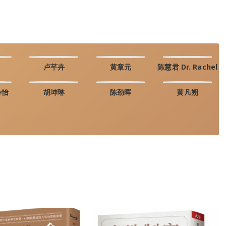
卢芊卉
黄章元
陈慧君 Dr. Rachel
心怡
胡坤琳
陈劲晖
黄凡朔