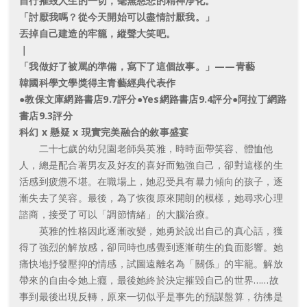
自行摧毀人生的一切，毫無慈悲的精神淨化。
「討厭我嗎？從今天開始可以盡情討厭我。」
丟掉自己建造的牢籠，縱聲大笑吧。
｜
「我做好了被罵的準備，寫下了這個故事。」——青藝
韓國科學文學獎得主青藝經典代表作
●教保文庫網路書店9.7評分●Yes網路書店9.4評分●阿拉丁網路
書店9.3評分
科幻 x 懸疑 x 現實完美融合的敘事盛宴
二十七歲的幼兒園老師吳英雅，時時面帶笑容、體恤他
人，總是配合著男友及好友的喜好而勉強自己，卻對這樣的生
活感到疲憊不堪。在職場上，她忍受具有暴力傾向的孩子，逐
漸失去了笑容。最後，為了恢復原來開朗的模樣，她尋求心理
諮商，接受了可以「調節情緒」的大腦治療。
英雅的性格因此逐漸改變，她勇於說出自己的真心話，獲
得了強烈的解放感，卻同時也感覺到逐漸萌生的負面影響。她
痛快地抒發壓抑的情感，試圖遠離名為「關係」的牢籠。解放
帶來的自由令她上癮，最後她終於決定摧毀自己的世界……故
事到最後出現反轉，原來一切似乎是事先的預謀盤算，彷彿是