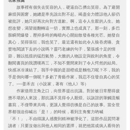
名家推薦
故事裡有個失去笑容的人，硬逼自己擠出笑容。為了避開
麻煩與困窘，她總是率先說出對不起。竭盡全力體諒他人卻仍
被批評，她只好再次向對方道歉。啊，這令人生厭的人生。她
想改變，渴望能翻轉這一切，實際上也成真了。那一刻，多巴
胺瞬間爆發，壓抑多時的晦暗內心開始散發各種光芒。她發自
真心，笑得張狂，我也笑了。最近還有如此令人狼吞虎嚥、貪
婪地閱讀下去的小說嗎？靈巧老練的句子，緊張感十足的情
節，難以抵擋的猛烈氣勢，大膽的人物設定與銳利的角度，令
翻閱書頁的我讚嘆再三，不知不覺間來到了令人愕然的結局。
快感冰冷凍結了。我手中握的是甜橙或是麵包刀呢？不，我的
手是倒向哪一側呢？多虧了青藝作家，我忍不住發自真心的笑
了。──姜禾吉（小說家，著有《他人》等）
作家借用主角之口，向世界提出抗議。對於被日常壓得疲
憊不堪的人來說，那抗議不見得令人厭煩。以詼諧的筆觸流暢
書寫，不僅帶來共鳴，更讓人覺得彷彿是自己的故事。當全世
界都強迫你喊出「是！」的時候，看到主角奮力吶喊
「不！」，不由得讓人感覺到精神被淨化了。這部作品質問著
讀者：只要沒做出與他人相同的選擇，就把他當成病人看待的