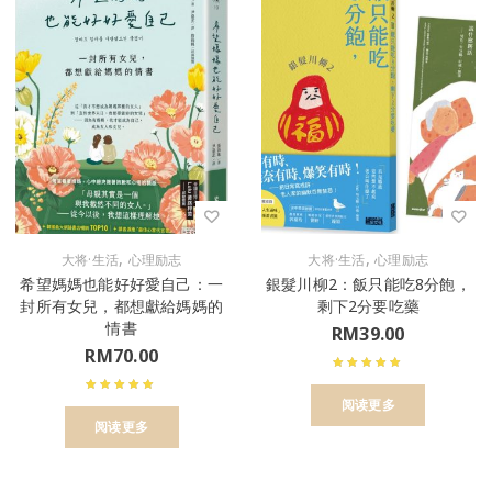
,
,
大将·生活
心理励志
大将·生活
心理励志
希望媽媽也能好好愛自己：一
銀髮川柳2：飯只能吃8分飽，
封所有女兒，都想獻給媽媽的
剩下2分要吃藥
情書
RM
39.00
RM
70.00
阅读更多
阅读更多