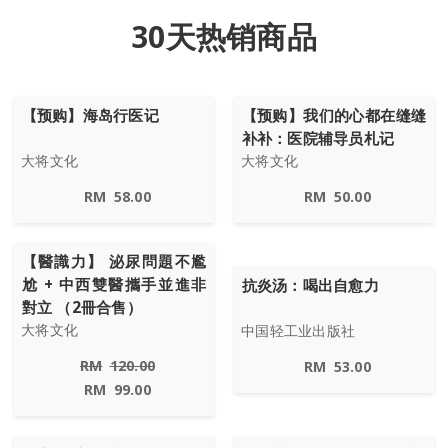
30天热销商品
【预购】海岛行医记
【预购】我们的心都在缝缝
补补：医院辅导员札记
大将文化
大将文化
RM
58.00
RM
50.00
【醫識力】 泌尿問題不尷
尬 + 中西雙醫攜手並進非
抗炎汤：喝出自愈力
對立 （2冊合售）
大将文化
中国轻工业出版社
RM
120.00
RM
53.00
RM
99.00