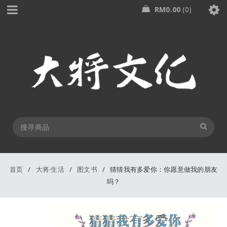
RM
0.00
0
首页
/
大将·生活
/
图文书
/
猜猜我有多爱你：你愿意做我的朋友
吗？