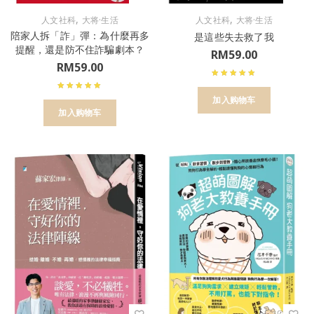
,
,
人文社科
大将·生活
人文社科
大将·生活
陪家人拆「詐」彈：為什麼再多
是這些失去救了我
提醒，還是防不住詐騙劇本？
RM
59.00
RM
59.00
加入购物车
加入购物车