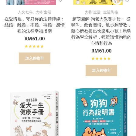
,
,
人文社科
大将·生活
大将·生活
生活风格
在愛情裡，守好你的法律陣線：
超萌圖解 狗老大教養手冊： 從
結婚、離婚、不婚、再婚，感情
吠叫、飲食習慣、散步到管教，
裡的法律幸福指南
隨心所欲養出快樂毛小孩！狗狗
行為學全解析，輕鬆讀懂狗狗的
RM
61.00
心情和行為
RM
61.00
加入购物车
加入购物车