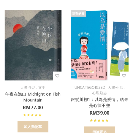
现在缺货
,
,
,
大将·生活
文学
UNCATEGORIZED
大将·生活
心理励志
午夜在漁山 Midnight on Fish
銀髮川柳1：以為是愛情，結果
Mountain
是心律不整
RM
77.00
RM
39.00
加入购物车
阅读更多