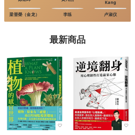
Kang
梁晉榮（金龙）
李练
卢淑仪
最新商品