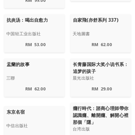
RM
99.00
抗炎汤：喝出自愈力
自家飛(亦舒系列 337)
中国轻工业出版社
天地圖書
RM
53.00
RM
62.00
盂蘭的故事
长青藤国际大奖小说书系：
追梦的孩子
三聯
晨光出版社
RM
62.00
RM
29.00
癮行時代：諮商心理師帶你
东京名宿
認識癮、離開癮、解開心裡
那個「隱」
中信出版社
台湾出版