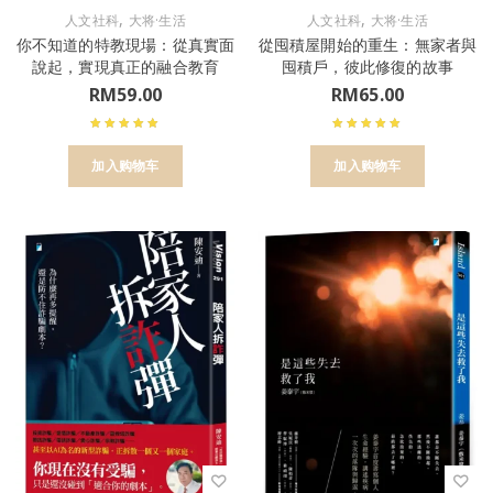
,
,
人文社科
大将·生活
人文社科
大将·生活
你不知道的特教現場：從真實面
從囤積屋開始的重生：無家者與
說起，實現真正的融合教育
囤積戶，彼此修復的故事
RM
59.00
RM
65.00
加入购物车
加入购物车