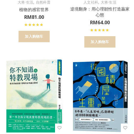
,
,
大将·生活
自然科普
人文社科
大将·生活
逆境翻身：用心理韌性打造贏家
植物的感官世界
心態
RM
81.00
RM
64.00
加入购物车
加入购物车