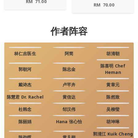
RM
71.00
RM
70.00
作者阵容
林仁吉医生
阿简
胡清朝
陈喜明 Chef
郭朝河
陈志金
Heman
戴诗杰
卢芊卉
黄章元
陈慧君 Dr. Rachel
黄信达
陈然致
杜韩念
邹汉伟
吴柳莹
陈丽娟
Hana 张心怡
胡坤琳
郭清江 Kuik Cheng
陈劲晖
黄凡朔