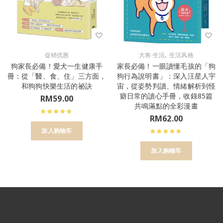
,
促销优惠
大将·生活
生活风格
狗家長必備！愛犬一生健康手
家長必備！一眼讀懂毛孩的「狗
冊：從「醫、食、住」三方面，
狗行為說明書」：深入汪星人宇
和狗狗快樂生活的祕訣
宙，從姿勢判讀、情緒解析到怪
癖日常的讀心手冊，收錄85篇
RM
59.00
共鳴滿點的全彩漫畫
RM
62.00
加入购物车
加入购物车