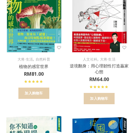
,
,
大将·生活
自然科普
人文社科
大将·生活
逆境翻身：用心理韌性打造贏家
植物的感官世界
心態
RM
81.00
RM
64.00
加入购物车
加入购物车