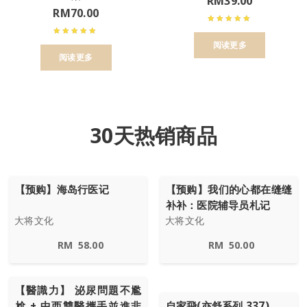
RM
39.00
RM
70.00
阅读更多
阅读更多
30天热销商品
【预购】海岛行医记
【预购】我们的心都在缝缝
补补：医院辅导员札记
大将文化
大将文化
RM
58.00
RM
50.00
【醫識力】 泌尿問題不尷
尬 + 中西雙醫攜手並進非
自家飛(亦舒系列 337)