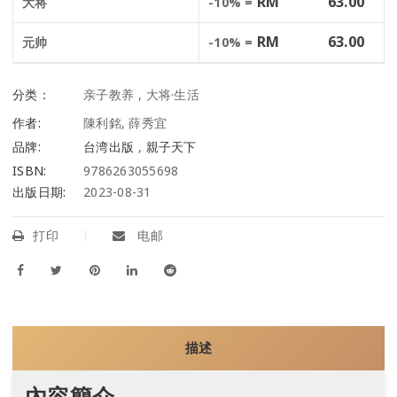
RM
63.00
大将
-10% =
RM
63.00
元帅
-10% =
分类：
亲子教养
,
大将·生活
作者:
陳利銘, 薛秀宜
品牌:
台湾出版
,
親子天下
ISBN:
9786263055698
出版日期:
2023-08-31
打印
电邮
描述
內容簡介