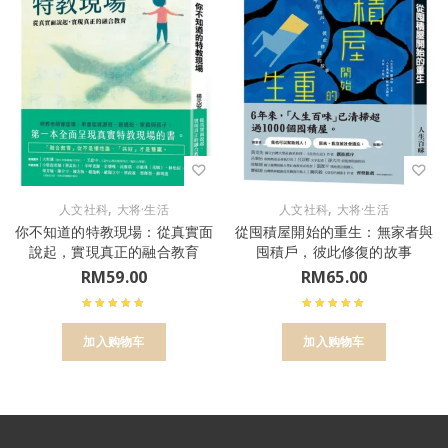
,
,
人文社科
大将·生活
人文社科
大将·生活
你不知道的特教現場：從真實面
從囤積屋開始的重生：無家者與
說起，實現真正的融合教育
囤積戶，彼此修復的故事
RM
59.00
RM
65.00
加入购物车
加入购物车