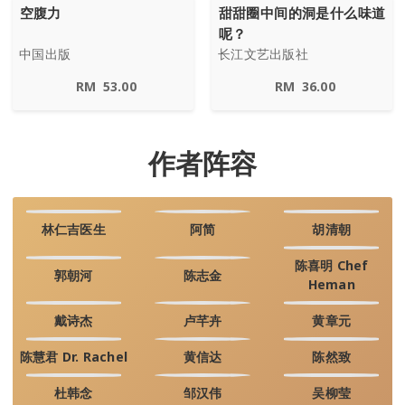
空腹力
甜甜圈中间的洞是什么味道
呢？
中国出版
长江文艺出版社
RM
53.00
RM
36.00
作者阵容
林仁吉医生
阿简
胡清朝
陈喜明 Chef
郭朝河
陈志金
Heman
戴诗杰
卢芊卉
黄章元
陈慧君 Dr. Rachel
黄信达
陈然致
杜韩念
邹汉伟
吴柳莹