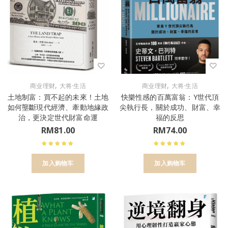
,
,
商业理财
大将·生活
商业理财
大将·生活
土地制富：買不起的未來！土地
快樂性感的百萬富翁：Y世代頂
如何壟斷現代經濟、牽動地緣政
尖執行長，關於成功、財富、幸
治，更決定世代財富命運
福的反思
RM
81.00
RM
74.00
加入购物车
加入购物车