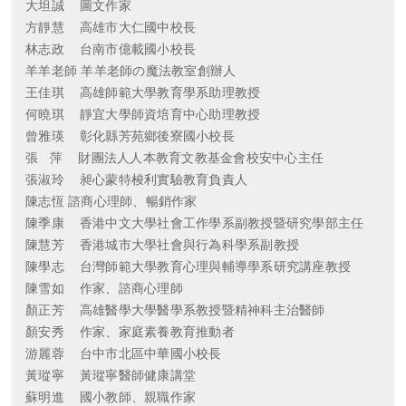
大坦誠 圖文作家
方靜慧 高雄市大仁國中校長
林志政 台南市億載國小校長
羊羊老師 羊羊老師の魔法教室創辦人
王佳琪 高雄師範大學教育學系助理教授
何曉琪 靜宜大學師資培育中心助理教授
曾雅瑛 彰化縣芳苑鄉後寮國小校長
張 萍 財團法人人本教育文教基金會校安中心主任
張淑玲 昶心蒙特梭利實驗教育負責人
陳志恆 諮商心理師、暢銷作家
陳季康 香港中文大學社會工作學系副教授暨研究學部主任
陳慧芳 香港城市大學社會與行為科學系副教授
陳學志 台灣師範大學教育心理與輔導學系研究講座教授
陳雪如 作家、諮商心理師
顏正芳 高雄醫學大學醫學系教授暨精神科主治醫師
顏安秀 作家、家庭素養教育推動者
游麗蓉 台中市北區中華國小校長
黃瑽寧 黃瑽寧醫師健康講堂
蘇明進 國小教師、親職作家