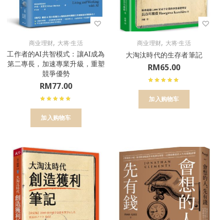
,
,
商业理财
大将·生活
商业理财
大将·生活
工作者的AI共智模式：讓AI成為
大淘汰時代的生存者筆記
第二專長，加速專業升級，重塑
RM
65.00
競爭優勢
RM
77.00
加入购物车
加入购物车