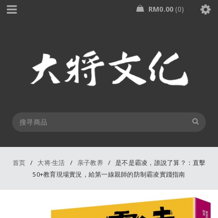
RM
0.00
0
首页
/
大将·生活
/
亲子教养
/
是不是霸凌，誰說了算？：直擊
50+教育現場實況，給第一線親師的防制霸凌實踐指南