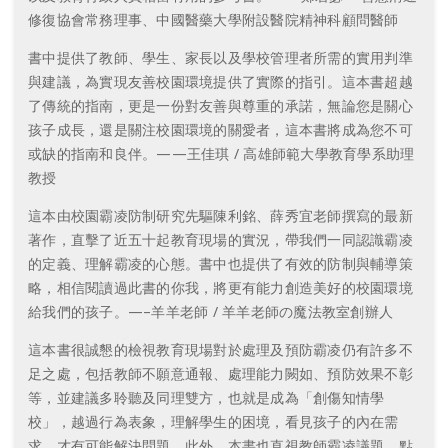
修復協會常務理事、中國醫藥大學附設醫院精神科顧問醫師
書中提供了教師、學生、家長以及學校管理者所需的實用判準
與建議，為實現友善校園環境提供了實際的指引。這本書超越
了傳統的指南，更是一份對友善與尊重的承諾，無論您是關心
孩子成長，還是關注校園環境的關愛者，這本書將成為您不可
或缺的指南和良伴。——王佳琪 / 高雄師範大學教育學系助理
教授
這本由校園霸凌防制研究先驅陳利銘、薛秀宜老師撰寫的最新
著作，直擊了近五十起教育現場的實況，帶我們一同認識霸凌
的定義、理解霸凌的心態。書中也提供了有效的防制與輔導策
略，相信閱讀過此書的你我，將更有能力創造美好的校園環境
給我們的孩子。—–羊羊老師 / 羊羊老師の魔法教室創辦人
這本書很誠懇的檢視教育現場對於處理及預防霸凌仍有許多不
足之處，包括教師不願意通報、處理能力闕如、預防效果不彰
等，並建議多聆聽及同理雙方，也就是成為「創傷知情學
校」，越過行為表象，理解學生的困境，看見孩子的內在需
求，才有可能解決問題。此外，本書也直視教師霸凌議題，點