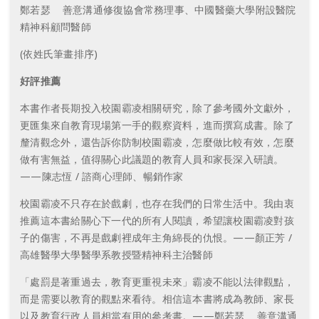
鄭若瑟 善意溝通修復協會常務理事、中國醫藥大學附設醫院
精神科顧問醫師
(依姓氏筆畫排序)
好評推薦
本書作者長期投入校園霸凌相關研究，除了參考國外文獻外，
更匯集來自教育現場第一手的觀察資料，進而撰寫成書。除了
釐清觀念外，還告訴你防制校園霸凌，怎麼做比較有效，怎麼
做有害無益，值得關心此議題的教育人員和家長深入研讀。
——陳志恆 / 諮商心理師、暢銷作家
校園霸凌不只存在於戲劇，也存在我們的日常生活中。我由衷
推薦這本書給關心下一代的所有人閱讀，希望讓校園霸凌對孩
子的傷害，不再是戲劇裡成年主角綿長的仇恨。——顏正芳 /
高雄醫學大學醫學系教授暨精神科主治醫師
「處罰是著重過去，教育更重視未來」霸凌不能以法律觀點，
而是需要以教育的觀點來看待。相信這本書將成為教師、家長
以及教育行政人員相當有用的參考書。——鄭若瑟 善意溝通