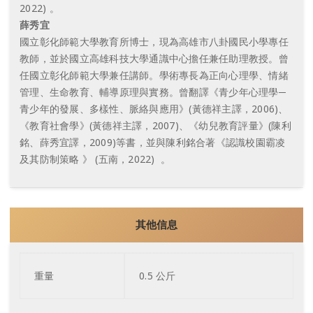
2022) 。
薛秀宜
國立彰化師範大學教育所博士，現為高雄市八卦國民小學專任
教師，並於國立高雄科技大學通識中心擔任兼任助理教授。曾
任國立彰化師範大學兼任講師。學術專長為正向心理學、情緒
管理、生命教育、輔導原理與實務。曾翻譯《青少年心理學─
青少年的發展、多樣性、脈絡與應用》(黃德祥主譯，2006)、
《教育社會學》(黃德祥主譯，2007)、《幼兒教育評量》(陳利
銘、薛秀宜譯，2009)等書，並與陳利銘合著《認識校園霸凌
及其防制策略 》 (五南，2022) 。
其他信息
重量
0.5 公斤