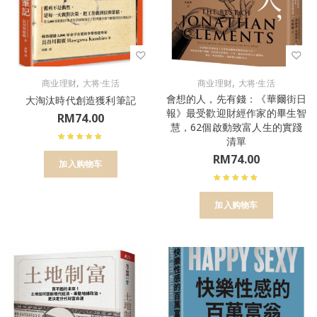
,
,
商业理财
大将·生活
商业理财
大将·生活
會想的人，先有錢：《華爾街日
大淘汰時代創造獲利筆記
報》最受歡迎財經作家的畢生智
RM
74.00
慧，62個啟動致富人生的實踐
清單
RM
74.00
加入购物车
加入购物车