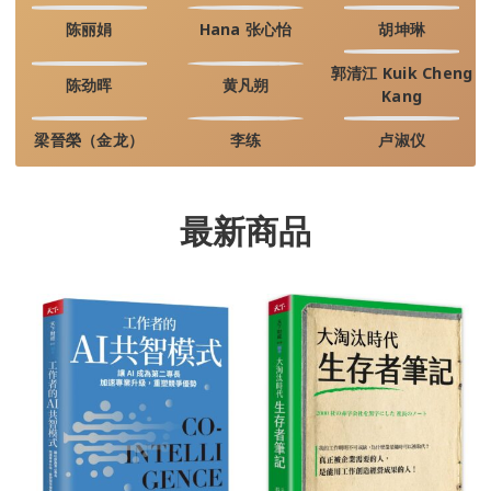
陈丽娟
Hana 张心怡
胡坤琳
郭清江 Kuik Cheng
陈劲晖
黄凡朔
Kang
梁晉榮（金龙）
李练
卢淑仪
最新商品