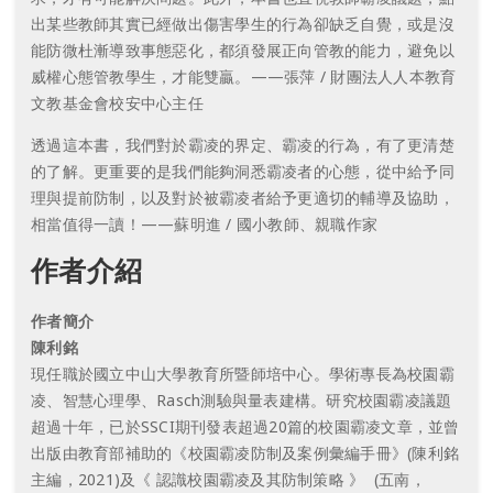
出某些教師其實已經做出傷害學生的行為卻缺乏自覺，或是沒
能防微杜漸導致事態惡化，都須發展正向管教的能力，避免以
威權心態管教學生，才能雙贏。——張萍 / 財團法人人本教育
文教基金會校安中心主任
透過這本書，我們對於霸凌的界定、霸凌的行為，有了更清楚
的了解。更重要的是我們能夠洞悉霸凌者的心態，從中給予同
理與提前防制，以及對於被霸凌者給予更適切的輔導及協助，
相當值得一讀！——蘇明進 / 國小教師、親職作家
作者介紹
作者簡介
陳利銘
現任職於國立中山大學教育所暨師培中心。學術專長為校園霸
凌、智慧心理學、Rasch測驗與量表建構。研究校園霸凌議題
超過十年，已於SSCI期刊發表超過20篇的校園霸凌文章，並曾
出版由教育部補助的《校園霸凌防制及案例彙編手冊》(陳利銘
主編，2021)及《 認識校園霸凌及其防制策略 》 (五南，