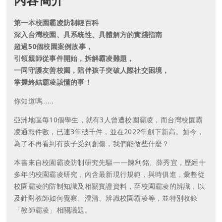
第一本校園霸凌防制輕百科
深入台灣校園、具系統性、具體解方的實踐指南
超過50個校園案例故事，
引領親師從事件開始，拆解霸凌難題，
一同守護友善校園，陪伴孩子突破人際社交困境，
掌握終結霸凌該懂的事！
你知道嗎……
亞洲地區每10個學生，就有3人曾遭校園霸凌，而台灣校園霸
凌通報件數，已連3年破千件，並在2022年創下新高。如今，
為了不再看到有孩子受到創傷，我們能做些什麼？
本書來自校園霸凌防制研究先驅——陳利銘、薛秀宜，歷經十
多年的校園霸凌研究，內含最新現行規範，與時俱進，彙整從
校園霸凌的防制知識及相關實證資料，至校園霸凌的辨識，以
及針對教師如何覺察、澄清、辨識校園霸凌等，並特別收錄
「教師霸凌」相關議題。