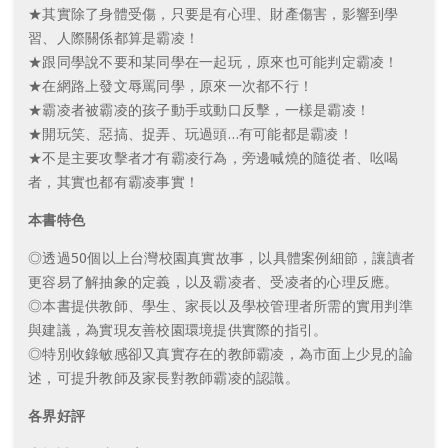
★其實除了身體受傷，只要是有心理、財產傷害，影響到學
習、人際關係都算是霸凌！
★跟同學說不要和某同學在一起玩，原來也可能判定霸凌！
★在網路上發文辱罵同學，原來一次都不行！
★霸凌者被霸凌的孩子動手或動口反擊，一樣是霸凌！
★開玩笑、惡搞、捉弄、玩過頭…有可能都是霸凌！
★不是主要攻擊者才有霸凌行為，旁邊喊燒的隨從者、吆喝
者，其實也都有霸凌事實！
本書特色
◎透過50個以上台灣校園真實故事，以具體案例細節，讓讀者
更容易了解抽象的定義，以及霸凌者、受凌者的心理反應。
◎本書提供教師、學生、家長以及學校管理者所需的實用判準
與建議，為實現友善校園環境提供實際的指引。
◎特別收錄敏感卻又真實存在的教師霸凌，為市面上少見的論
述，可提升教師及家長對教師霸凌的認識。
各界好評