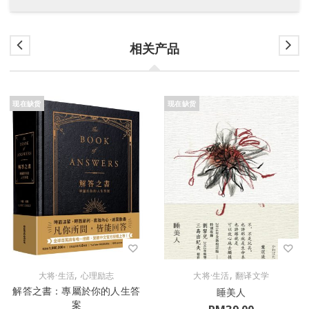
相关产品
现在缺货
现在缺货
,
,
大将·生活
心理励志
大将·生活
翻译文学
解答之書：專屬於你的人生答
睡美人
案