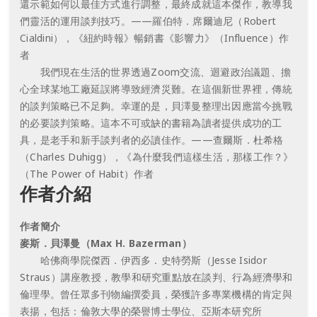
還示範如何以最佳方式進行調整，最終成就這本傑作，教導我
們靈活的運用談判技巧。——羅伯特．席爾迪尼（Robert
Cialdini），《紐約時報》暢銷書《影響力》（Influence）作
者
我們現在生活的世界透過Zoom交流、迴避政治議題、擔
心全球某地工廠延誤將導致經濟災難。在這個新世界裡，傳統
的談判策略已不足夠。幸運的是，貝澤曼整理出因應當今挑戰
的必要談判策略。這本不可或缺的書籍為讀者提供成功的工
具，是老手和新手談判者的必讀佳作。——查爾斯．杜希格
（Charles Duhigg），《為什麼我們這樣生活，那樣工作？》
（The Power of Habit）作者
作者介紹
作者簡介
麥斯．貝澤曼（Max H. Bazerman）
哈佛商學院傑西．伊西多．史特勞斯（Jesse Isidor
Straus）講座教授，教學和研究重點放在談判、行為經濟學和
倫理學。曾任眾多刊物編撰委員，榮獲許多專業機構的肯定與
表揚，包括：倫敦大學的榮譽博士學位、亞斯本研究所