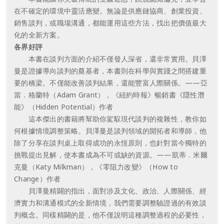
在不確定的環境中靈活應變。無論是供應鏈協商、創業投資、
銷售談判，或職場溝通，都能運用這些方法，找出把價值最大
化的全新方案。
各界好評
本書在談判方面的介紹不僅發人深省，還非常實用。貝澤
曼是證據導向談判的奠基者，本書則在科學與實踐之間搭建重
要的橋梁。不僅能改善談判結果，還能豐富人際關係。——亞
當．格蘭特（Adam Grant），《紐約時報》暢銷書《隱性潛
能》（Hidden Potential）作者
這本傑出的書籍將幫助你駕馭現代談判的複雜性，教你如
何根據情境調整策略。貝澤曼是談判領域的開拓者和導師，他
除了分享在談判桌上取得成功的永恆原則，也針對當今獨特的
挑戰提出見解，使本書成為不可或缺的資源。——凱蒂．米爾
克曼（Katy Milkman），《零阻力改變》（How to
Change）作者
貝澤曼精闢的指出，面對涉及文化、政治、人際關係、經
濟實力和溝通模式的全新情境，我們需要調整驗證過的有效談
判概念。同樣精闢的是，他不僅說明這種調整過程的必要性，