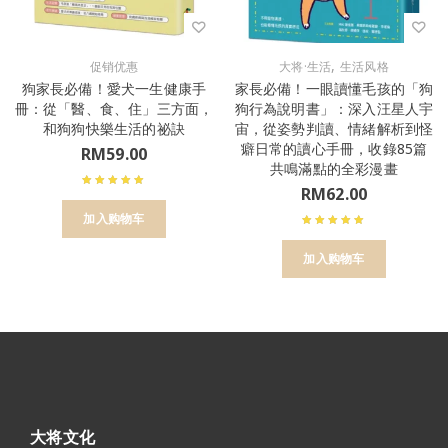
,
促销优惠
大将·生活
生活风格
狗家長必備！愛犬一生健康手
家長必備！一眼讀懂毛孩的「狗
冊：從「醫、食、住」三方面，
狗行為說明書」：深入汪星人宇
和狗狗快樂生活的祕訣
宙，從姿勢判讀、情緒解析到怪
癖日常的讀心手冊，收錄85篇
RM
59.00
共鳴滿點的全彩漫畫
RM
62.00
加入购物车
加入购物车
大将文化