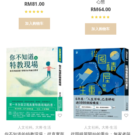
心態
RM
81.00
RM
64.00
加入购物车
加入购物车
,
,
人文社科
大将·生活
人文社科
大将·生活
你不知道的特教現場：從真實面
從囤積屋開始的重生：無家者與