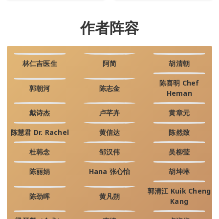
作者阵容
林仁吉医生
阿简
胡清朝
陈喜明 Chef
郭朝河
陈志金
Heman
戴诗杰
卢芊卉
黄章元
陈慧君 Dr. Rachel
黄信达
陈然致
杜韩念
邹汉伟
吴柳莹
陈丽娟
Hana 张心怡
胡坤琳
郭清江 Kuik Cheng
陈劲晖
黄凡朔
Kang