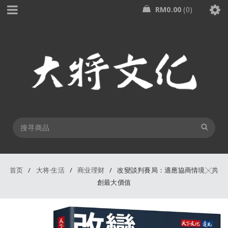
RM
0.00
0
首页
/
大将·生活
/
商业理财
/
改變談判賽局：適應協商情境╳共
創最大價值