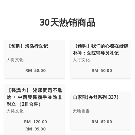
30天热销商品
【预购】海岛行医记
【预购】我们的心都在缝缝
补补：医院辅导员札记
大将文化
大将文化
RM
58.00
RM
50.00
【醫識力】 泌尿問題不尷
尬 + 中西雙醫攜手並進非
自家飛(亦舒系列 337)
對立 （2冊合售）
大将文化
天地圖書
RM
120.00
RM
62.00
RM
99.00