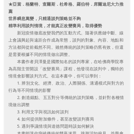
★亞當．格蘭特、查爾斯．杜希格、羅伯特．席爾迪尼大力推
薦
世界瞬息萬變，只精通談判策略並不夠
精準利用談判情境，才能真正改變賽局，取得優勢
新冠疫情徹底改變我們的互動方式。隨著供應鏈中斷、線
上會議興起與遠距合作成為常態，談判的對象、內容、地點和
方法都與從前截然不同。雖然傳統的談判策略仍舊有效，但還
是需要根據不同的情境做出調整。
本書作者貝澤曼是國際知名的談判專家，在哈佛商學院專
為高階主管開設「改變賽局」課程，他發現在談判中，獨特的
情境會影響談判方式。在這本書中，你可以學到：
1. 辨別文化、經濟、政治、人際關係、溝通模式與對方的
行為等不同情境的影響
2. 創造錨點、五五對分等傳統的談判策略，並針對各種情
境做出調整
3. 利用文字與視訊如何談判
4. 如何提供附加條件，甚至改變談判賽局
5. 遇到爭議情境與道德問題時該如何解決
本書能讓你突破傳統的雙贏迷思，跳脫認知偏見，並學會