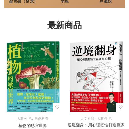
梁晉榮（金龙）
李练
卢淑仪
最新商品
,
,
大将·生活
自然科普
人文社科
大将·生活
逆境翻身：用心理韌性打造贏家
植物的感官世界