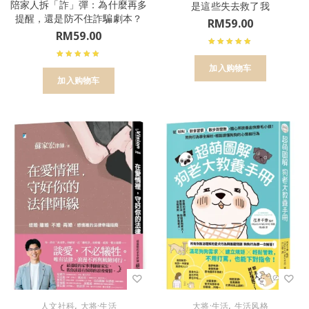
陪家人拆「詐」彈：為什麼再多
是這些失去救了我
提醒，還是防不住詐騙劇本？
RM
59.00
RM
59.00
加入购物车
加入购物车
,
,
人文社科
大将·生活
大将·生活
生活风格