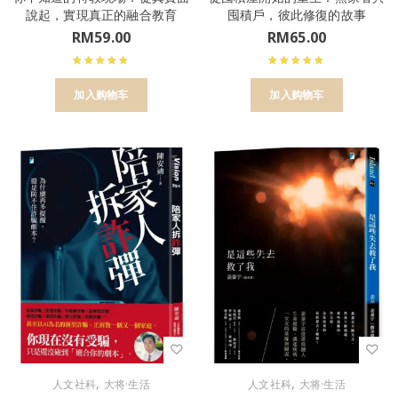
說起，實現真正的融合教育
囤積戶，彼此修復的故事
RM
59.00
RM
65.00
加入购物车
加入购物车
,
,
人文社科
大将·生活
人文社科
大将·生活