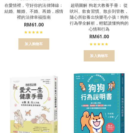
在愛情裡，守好你的法律陣線：
超萌圖解 狗老大教養手冊： 從
結婚、離婚、不婚、再婚，感情
吠叫、飲食習慣、散步到管教，
裡的法律幸福指南
隨心所欲養出快樂毛小孩！狗狗
行為學全解析，輕鬆讀懂狗狗的
RM
61.00
心情和行為
RM
61.00
加入购物车
加入购物车