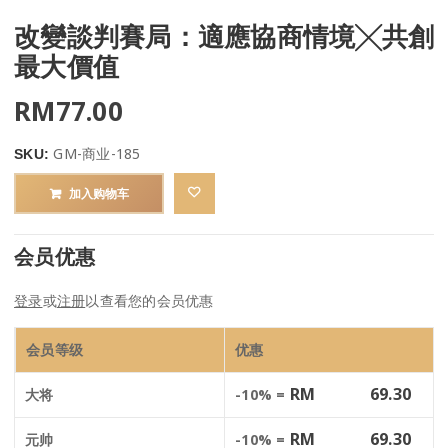
改變談判賽局：適應協商情境╳共創
最大價值
RM
77.00
GM-商业-185
SKU:
加入购物车
会员优惠
登录
或
注册
以查看您的会员优惠
会员等级
优惠
RM
69.30
大将
-10% =
RM
69.30
元帅
-10% =