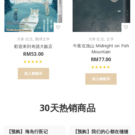
,
,
大将·生活
翻译文学
大将·生活
文学
午夜在漁山 Midnight on Fish
歡迎來到奇蹟大飯店
Mountain
RM
53.00
RM
77.00
加入购物车
加入购物车
30天热销商品
【预购】海岛行医记
【预购】我们的心都在缝缝