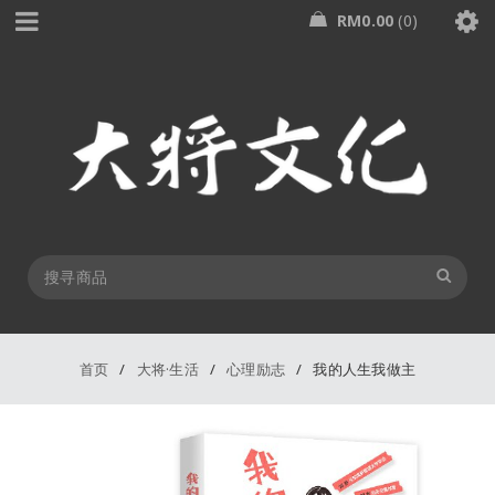
RM
0.00
0
首页
/
大将·生活
/
心理励志
/
我的人生我做主