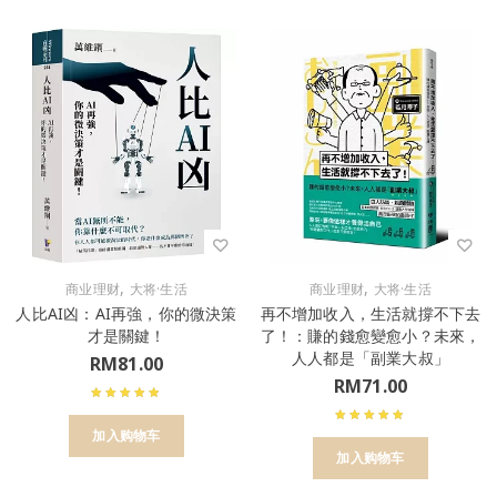
,
,
商业理财
大将·生活
商业理财
大将·生活
人比AI凶：AI再強，你的微決策
再不增加收入，生活就撐不下去
才是關鍵！
了！：賺的錢愈變愈小？未來，
人人都是「副業大叔」
RM
81.00
RM
71.00
加入购物车
加入购物车