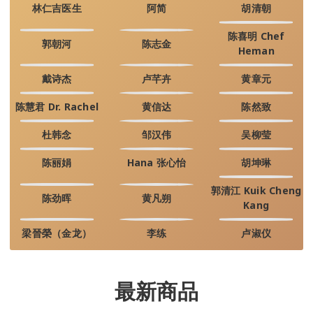
林仁吉医生
阿简
胡清朝
陈喜明 Chef
郭朝河
陈志金
Heman
戴诗杰
卢芊卉
黄章元
陈慧君 Dr. Rachel
黄信达
陈然致
杜韩念
邹汉伟
吴柳莹
陈丽娟
Hana 张心怡
胡坤琳
郭清江 Kuik Cheng
陈劲晖
黄凡朔
Kang
梁晉榮（金龙）
李练
卢淑仪
最新商品