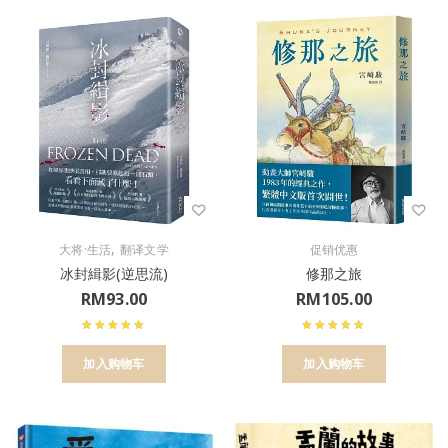
,
大将·生活
翻译文学
促销优惠
冰封緝影(逆思流)
修那之旅
RM
93.00
RM
105.00
加入购物车
加入购物车