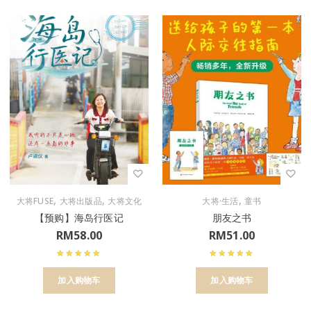
,
,
,
大将FUSE
大将出版品
大将文化
大将·生活
童书
【预购】海岛行医记
朋友之书
RM
58.00
RM
51.00
加入购物车
加入购物车