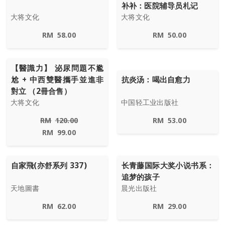
补补：医院辅导员札记
大将文化
大将文化
RM
58.00
RM
50.00
【醫識力】 泌尿問題不尷
尬 + 中西雙醫攜手並進非
抗炎汤：喝出自愈力
對立 （2冊合售）
大将文化
中国轻工业出版社
RM
120.00
RM
53.00
RM
99.00
自家飛(亦舒系列 337)
长青藤国际大奖小说书系：
追梦的孩子
天地圖書
晨光出版社
RM
62.00
RM
29.00