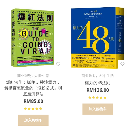
,
,
商业理财
大将·生活
商业理财
大将·生活
爆紅法則：抓住 3 秒注意力，
權力的48法則
解構百萬流量的「漲粉公式」與
RM
136.00
底層演算法
RM
85.00
加入购物车
加入购物车