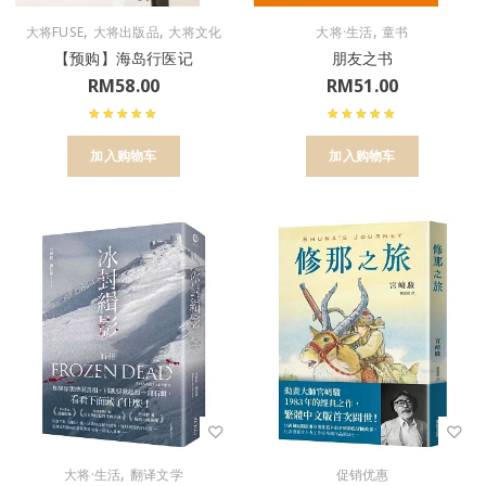
,
,
,
大将FUSE
大将出版品
大将文化
大将·生活
童书
【预购】海岛行医记
朋友之书
RM
58.00
RM
51.00
加入购物车
加入购物车
,
大将·生活
翻译文学
促销优惠