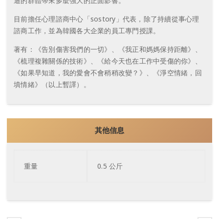
遭的群體帶來多麼強大的正面影響。
目前擔任心理諮商中心「sostory」代表，除了持續從事心理
諮商工作，並為韓國各大企業的員工專門授課。
著有：《告別傷害我們的一切》、《我正和媽媽保持距離》、
《梳理複雜關係的技術》、《給今天也在工作中受傷的你》、
《如果早知道，我的愛會不會稍稍改變？》、《淨空情緒，回
填情緒》（以上暫譯）。
其他信息
重量
0.5 公斤