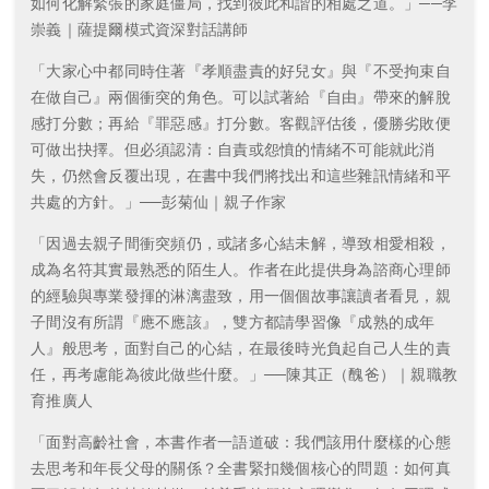
如何化解緊張的家庭僵局，找到彼此和諧的相處之道。」──李
崇義｜薩提爾模式資深對話講師
「大家心中都同時住著『孝順盡責的好兒女』與『不受拘束自
在做自己』兩個衝突的角色。可以試著給『自由』帶來的解脫
感打分數；再給『罪惡感』打分數。客觀評估後，優勝劣敗便
可做出抉擇。但必須認清：自責或怨憤的情緒不可能就此消
失，仍然會反覆出現，在書中我們將找出和這些雜訊情緒和平
共處的方針。」──彭菊仙｜親子作家
「因過去親子間衝突頻仍，或諸多心結未解，導致相愛相殺，
成為名符其實最熟悉的陌生人。作者在此提供身為諮商心理師
的經驗與專業發揮的淋漓盡致，用一個個故事讓讀者看見，親
子間沒有所謂『應不應該』，雙方都請學習像『成熟的成年
人』般思考，面對自己的心結，在最後時光負起自己人生的責
任，再考慮能為彼此做些什麼。」──陳其正（醜爸）｜親職教
育推廣人
「面對高齡社會，本書作者一語道破：我們該用什麼樣的心態
去思考和年長父母的關係？全書緊扣幾個核心的問題：如何真