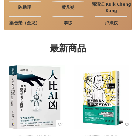
郭清江 Kuik Cheng
陈劲晖
黄凡朔
Kang
梁晉榮（金龙）
李练
卢淑仪
最新商品