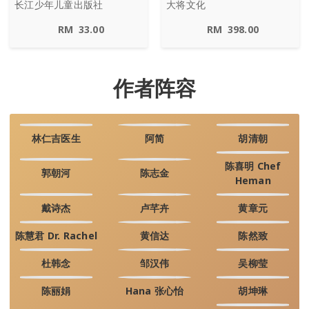
长江少年儿童出版社
大将文化
RM
33.00
RM
398.00
作者阵容
林仁吉医生
阿简
胡清朝
陈喜明 Chef
郭朝河
陈志金
Heman
戴诗杰
卢芊卉
黄章元
陈慧君 Dr. Rachel
黄信达
陈然致
杜韩念
邹汉伟
吴柳莹
陈丽娟
Hana 张心怡
胡坤琳