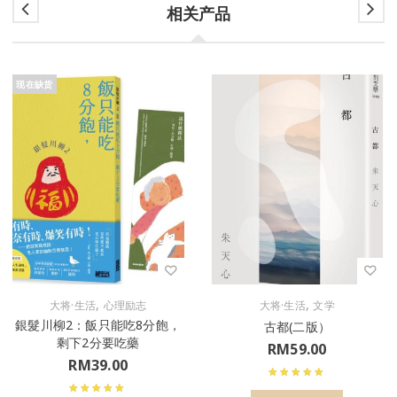
相关产品
现在缺货
,
,
大将·生活
心理励志
大将·生活
文学
銀髮川柳2：飯只能吃8分飽，
古都(二版）
剩下2分要吃藥
RM
59.00
RM
39.00