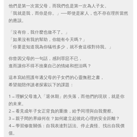
他們是第一次當父母，而我們也是第一次為人子女。
「我就是我，而你是你。」──即使是家人，也不存在理所當然
的應該。
「沒有你，我什麼也做不了。」
「如果沒有我的幫助，你能有今天嗎？」
「你要是知道我為你犠牲多少，就不會這樣對待我。」
你曾因父母的一句話，感到罪惡不已，
進而讓你不得不捨棄自己的情緒和想法嗎？
這本寫給照護年邁父母的子女們的心靈撫慰之書，
希望能陪伴讀者探索以下的課題：
1→理解父母進入「退休期」的失落，而他們的現狀，就是你
的未來。
2→看見成年子女正背負的重擔，給予同理與自我覺察。
3→親子間的界線何在？如何建立起彼此心理的安全距離？
4→學習修復關係：自我表達對話法、停止責怪、找出自我價
值。