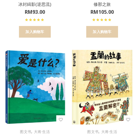
冰封緝影(逆思流)
修那之旅
RM
93.00
RM
105.00
加入购物车
加入购物车
,
,
图文书
大将·生活
图文书
大将·生活