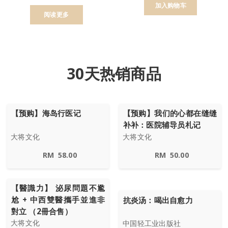
加入购物车
阅读更多
30天热销商品
【预购】海岛行医记
【预购】我们的心都在缝缝
补补：医院辅导员札记
大将文化
大将文化
RM
58.00
RM
50.00
【醫識力】 泌尿問題不尷
尬 + 中西雙醫攜手並進非
抗炎汤：喝出自愈力
對立 （2冊合售）
大将文化
中国轻工业出版社