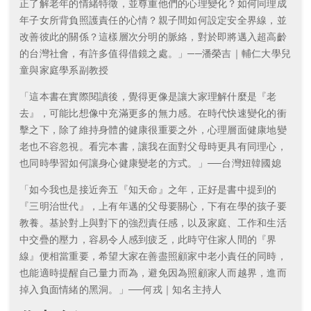
正了解老年的情緒特徵，並尊重他們的心理變化？如何同理成
年子女所背負照護責任的心情？親子間如何設定安全界線，並
改善彼此的關係？這樣層次分明的脈絡，對於即將邁入超高齡
的台灣社會，有許多值得借鏡之處。」──潘榮吉｜輔仁大學兒
童與家庭學系副教授
「這本書在實際閱讀後，覺得更像是讓大家理解什麼是『老
去』，可能比想像中充滿更多的無力感。在時代快速變化的衝
擊之下，除了維持身體的健康很重要之外，心理層面健康地變
老也不容忽視。看完本書，讓我在面對父母時更具有同理心，
也同時學習如何讓身心健康變老的方式。」──台灣妞韓國媳
「如今我也是接近奔五『知天命』之年，正好是書中提到的
『三明治世代』，上有年邁的父母要關心，下有在學的孩子要
教養。基於對上與對下的強烈責任感，以及家庭、工作和生活
中交疊的壓力，容易令人感到疲乏，此時守住家人間的『界
線』便相當重要，希望大家在善盡照顧家中老小責任的同時，
也能適時提醒自己量力而為，避免因為照顧家人而越界，進而
掉入負面情緒的黑洞。」──何戎｜知名主持人