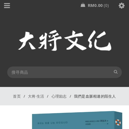
RM
0.00
0
首页
/
大将·生活
/
心理励志
/
我們是血脈相連的陌生人