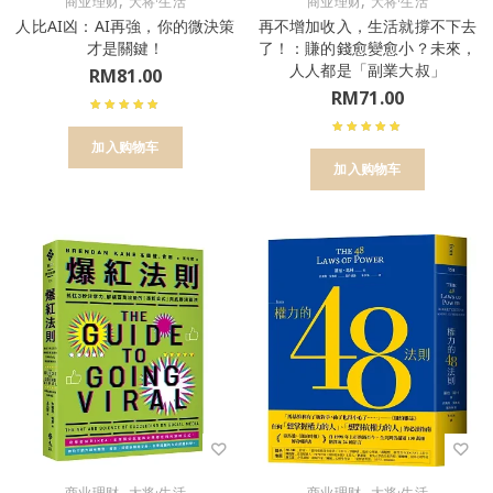
,
,
商业理财
大将·生活
商业理财
大将·生活
人比AI凶：AI再強，你的微決策
再不增加收入，生活就撐不下去
才是關鍵！
了！：賺的錢愈變愈小？未來，
人人都是「副業大叔」
RM
81.00
RM
71.00
加入购物车
加入购物车
,
,
商业理财
大将·生活
商业理财
大将·生活