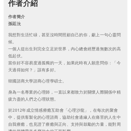
作者介紹
作者簡介
孫廷沇
我想對生活忙碌，甚至沒時間照顧自己的你，獻上一句心靈問
候。
一個人從出生到完全立足於世界，內心總會經歷過無數次的高
低起伏。
當你好不容易度過孤獨的一天，如果此時有人願意問你：「今
天過得如何？」該有多好。
韓國諮商大學諮商心理學碩士。
身為一名專業的心理師，一直以來都致力於關懷人際關係中精
疲力盡的人們之心理狀態。
於2012年成立情感療癒互助會「心理沙龍」，在每次的聚會
中，提供客製化的心理諮商，協助社會邊緣人在痛苦的人生中
自我療癒，也見證了療癒與正向、支持與鼓勵的力量，能對周