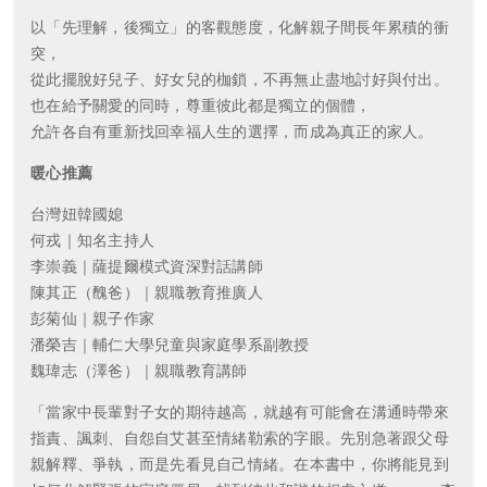
以「先理解，後獨立」的客觀態度，化解親子間長年累積的衝
突，
從此擺脫好兒子、好女兒的枷鎖，不再無止盡地討好與付出。
也在給予關愛的同時，尊重彼此都是獨立的個體，
允許各自有重新找回幸福人生的選擇，而成為真正的家人。
暖心推薦
台灣妞韓國媳
何戎｜知名主持人
李崇義｜薩提爾模式資深對話講師
陳其正（醜爸）｜親職教育推廣人
彭菊仙｜親子作家
潘榮吉｜輔仁大學兒童與家庭學系副教授
魏瑋志（澤爸）｜親職教育講師
「當家中長輩對子女的期待越高，就越有可能會在溝通時帶來
指責、諷刺、自怨自艾甚至情緒勒索的字眼。先別急著跟父母
親解釋、爭執，而是先看見自己情緒。在本書中，你將能見到