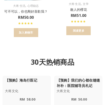
,
大将·生活
文学
,
大将·生活
心理励志
敵人的櫻花
可不可以，你也剛好喜歡我？
RM
51.00
RM
50.00
阅读更多
加入购物车
30天热销商品
【预购】海岛行医记
【预购】我们的心都在缝缝
补补：医院辅导员札记
大将文化
大将文化
RM
58.00
RM
50.00