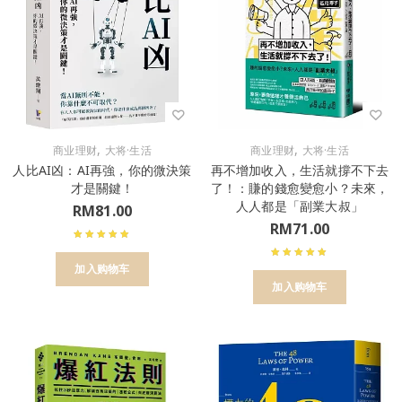
,
,
商业理财
大将·生活
商业理财
大将·生活
人比AI凶：AI再強，你的微決策
再不增加收入，生活就撐不下去
才是關鍵！
了！：賺的錢愈變愈小？未來，
人人都是「副業大叔」
RM
81.00
RM
71.00
加入购物车
加入购物车