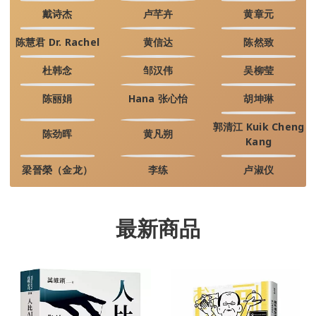
戴诗杰
卢芊卉
黄章元
陈慧君 Dr. Rachel
黄信达
陈然致
杜韩念
邹汉伟
吴柳莹
陈丽娟
Hana 张心怡
胡坤琳
郭清江 Kuik Cheng
陈劲晖
黄凡朔
Kang
梁晉榮（金龙）
李练
卢淑仪
最新商品