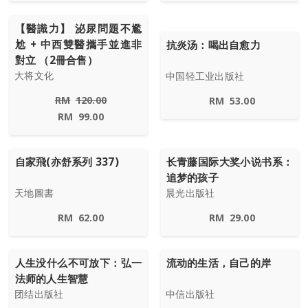
【醫識力】 泌尿問題不尷
尬 + 中西雙醫攜手並進非
抗炎汤：喝出自愈力
對立 （2冊合售）
大将文化
中国轻工业出版社
RM
120.00
RM
53.00
RM
99.00
自家飛(亦舒系列 337)
长青藤国际大奖小说书系：
追梦的孩子
天地圖書
晨光出版社
RM
62.00
RM
29.00
人生没什么不可放下：弘一
流动的生活，自己的岸
法师的人生智慧
团结出版社
中信出版社