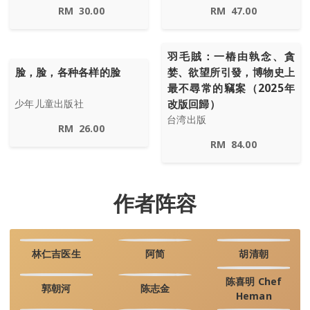
RM
30.00
RM
47.00
羽毛賊：一樁由執念、貪
脸，脸，各种各样的脸
婪、欲望所引發，博物史上
最不尋常的竊案（2025年
改版回歸）
少年儿童出版社
台湾出版
RM
26.00
RM
84.00
作者阵容
林仁吉医生
阿简
胡清朝
陈喜明 Chef
郭朝河
陈志金
Heman