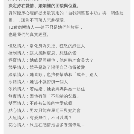
決定妳在愛情、婚姻裡的面貌與位置。
資深臨床心理師提出最實用的「自我調整基本功」與「關係藍
圖」，讓妳不再落入悲劇循環。
12種病態情人──這不只是她們的故事，
也是我們的真實經歷。
憤怒情人：常化身為失控、狂怒的綠巨人
控制情人：讓人感到窒息、想逃的愛
媽寶情人：她總是照顧他，他何時才會長大？
競爭情人：競爭是為了證明自己值得被愛
綠葉情人：她喜歡，也擅長幫助和「成全」別人
冰箱情人：她從小就習慣一個人
依賴情人：若結婚，她要媽媽與她一起住
無實情人：因他有個「不能輸的父親」
雙面情人：不能被知曉的性愛成癮
點心情人：男友只能在星期三與她約會
人魚情人：有愛無性，不可以嗎？
花心情人：只是在感情池塘多養幾條魚……