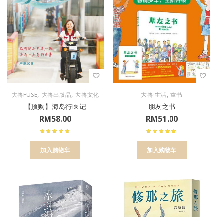
,
,
,
大将FUSE
大将出版品
大将文化
大将·生活
童书
【预购】海岛行医记
朋友之书
RM
58.00
RM
51.00
加入购物车
加入购物车