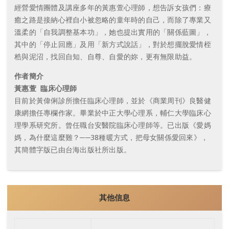
經營愛情團體及講座多年的黃惠萱心理師，想告訴女孩們：療
癒之路是接納心裡自小被忽略的童年時的自己，而除了專業又
溫柔的「自我調整基本功」，她也提出實用的「關係藍圖」，
其中的「停止回應」及用「新方式說話」，對於想擺脫愛情桎
梏與泥沼，找回自知、自尊、自愛的妳，更有無限助益。
作者簡介
黃惠萱 臨床心理師
目前於黃偉俐診所擔任臨床心理師，並於《商業周刊》良醫健
康網擔任專欄作家。畢業於中正大學心理系，輔仁大學臨床心
理學系研究所。曾任職台安醫院臨床心理師等。已出版《愛媽
媽，為什麼這麼難？──38種暖方式，把母女關係愛回來》，
其簡體字版已由台海出版社所出版。
其他信息