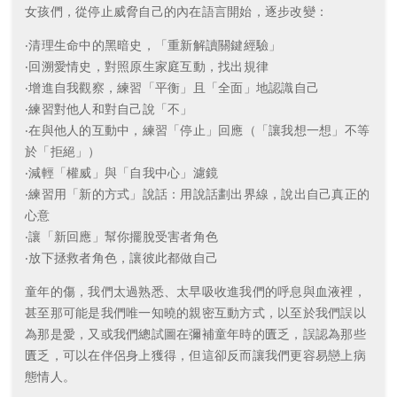
女孩們，從停止威脅自己的內在語言開始，逐步改變：
‧清理生命中的黑暗史，「重新解讀關鍵經驗」
‧回溯愛情史，對照原生家庭互動，找出規律
‧增進自我觀察，練習「平衡」且「全面」地認識自己
‧練習對他人和對自己說「不」
‧在與他人的互動中，練習「停止」回應（「讓我想一想」不等
於「拒絕」）
‧減輕「權威」與「自我中心」濾鏡
‧練習用「新的方式」說話：用說話劃出界線，說出自己真正的
心意
‧讓「新回應」幫你擺脫受害者角色
‧放下拯救者角色，讓彼此都做自己
童年的傷，我們太過熟悉、太早吸收進我們的呼息與血液裡，
甚至那可能是我們唯一知曉的親密互動方式，以至於我們誤以
為那是愛，又或我們總試圖在彌補童年時的匱乏，誤認為那些
匱乏，可以在伴侶身上獲得，但這卻反而讓我們更容易戀上病
態情人。