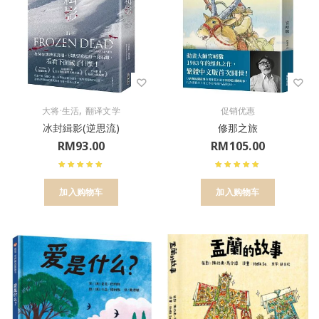
,
大将·生活
翻译文学
促销优惠
冰封緝影(逆思流)
修那之旅
RM
93.00
RM
105.00
加入购物车
加入购物车