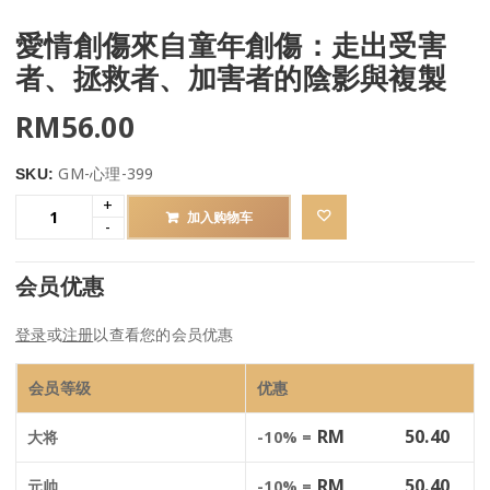
愛情創傷來自童年創傷：走出受害
者、拯救者、加害者的陰影與複製
RM
56.00
GM-心理-399
SKU:
加入购物车
会员优惠
登录
或
注册
以查看您的会员优惠
会员等级
优惠
RM
50.40
大将
-10% =
RM
50.40
元帅
-10% =