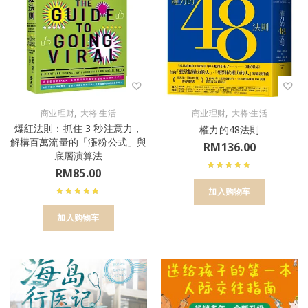
,
,
商业理财
大将·生活
商业理财
大将·生活
爆紅法則：抓住 3 秒注意力，
權力的48法則
解構百萬流量的「漲粉公式」與
RM
136.00
底層演算法
RM
85.00
加入购物车
加入购物车