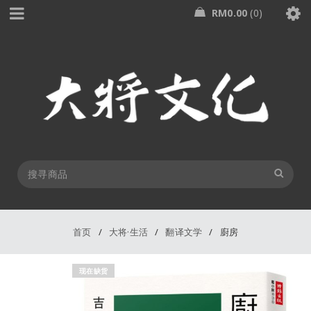
RM
0.00
0
首页
/
大将·生活
/
翻译文学
/
廚房
现在缺货