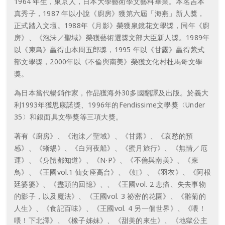
1964 年生，東京人，日本大學藝術學文藝科畢業。本名吉本
真秀子，1987 年以小說《廚房》獲第六屆「海燕」新人獎，
正式踏入文壇。1988年《月影》榮獲泉鏡花文學獎，同年《廚
房》、《泡沬／聖域》榮獲藝術選獎文部大臣新人獎。1989年
以《柬鳥》贏得山本周五郎獎，1995 年以《甘露》贏得紫式
部文學獎，2000年以《不倫與南美》榮獲文化村杜馬哥文學
獎。
為日本當代暢銷作家，作品獲海外30多國翻譯及出版。於義大
利1993年獲思康諾獎、1996年的Fendissime文學獎〈Under
35〉和銀面具文學獎等三項大獎。
著有《廚房》、《泡沬／聖域》、《甘露》、《哀愁的預
感》、《蜥蜴》、《白河夜船》、《蜜月旅行》、《無情／厄
運》、《身體都知道》、《N‧P》、《不倫與南美》、《柬
鳥》、《王國vol.1 仙女座高台》、《虹》、《羽衣》、《阿根
廷婆婆》、《盡頭的回憶》、、《王國vol. 2 悲痛、失去事物
的影子，以及魔法》、《王國vol. 3 祕密的花園》、《雛菊的
人生》、《食記百味》、《王國vol. 4 另一個世界》、《喂！
喂！下北澤》、《橡子姊妹》、《甜美的來生》、《地獄公主