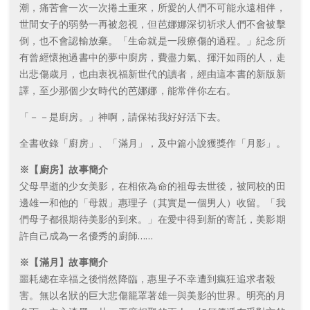
潮，痛苦會一次一次捲土重來，所愛的人們不可能永遠相伴，
世間女子的弱勢一再被忽視，但芭娜娜深切祈求人們不會被擊
倒，也不會認輸放棄。「生命就是一段療傷的過程。」紀念所
有曾經懷抱過書中的夢中廚房，費盡力氣、揮汗如雨的人，走
出悲傷歳月，也由衷祝福新世代的讀者，經由這本書的新版新
譯，至少那個少女時代的芭娜娜，能常伴你左右。
「－－是廚房。」神啊，請保祐我好好活下去。
全書收錄「廚房」、「滿月」，及中篇小說獲獎作「月影」。
※【廚房】故事簡介
父母早逝的少女美影，在相依為命的祖母去世後，被同校的田
邊雄一和他的「母親」惠理子（其實是一個男人）收留。「我
們母子都很期待美影的到來。」在愛中得到新的寄託，美影期
許自己成為一名優秀的廚師……
※【滿月】故事簡介
噩耗總在幸福之後悄然降臨，惠里子不幸遭到瘋狂追求者殺
害。無以名狀的巨大悲傷籠罩著雄一與美影的世界。明亮的月