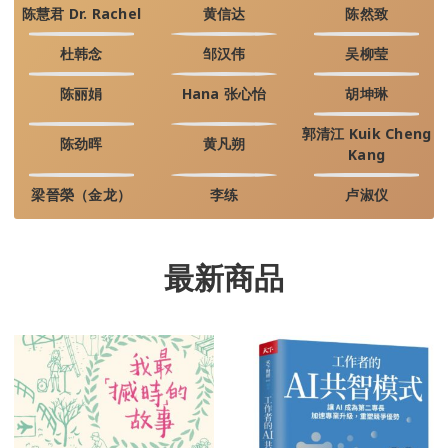
陈慧君 Dr. Rachel
黄信达
陈然致
杜韩念
邹汉伟
吴柳莹
陈丽娟
Hana 张心怡
胡坤琳
郭清江 Kuik Cheng
陈劲晖
黄凡朔
Kang
梁晉榮（金龙）
李练
卢淑仪
最新商品