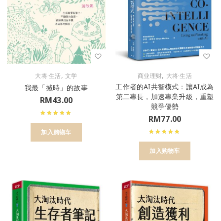
,
,
大将·生活
文学
商业理财
大将·生活
工作者的AI共智模式：讓AI成為
我最「搣時」的故事
第二專長，加速專業升級，重塑
RM
43.00
競爭優勢
RM
77.00
加入购物车
加入购物车