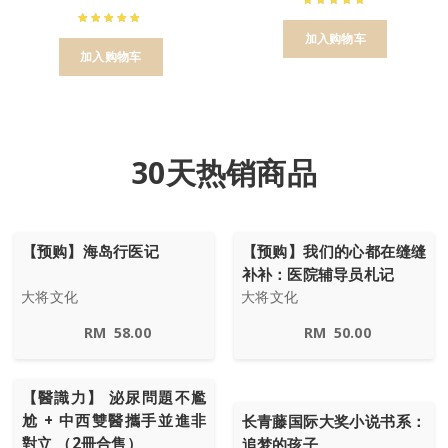
加入购物车
加入购物车
30天热销商品
【预购】海岛行医记
【预购】我们的心都在缝缝
补补：医院辅导员札记
大将文化
大将文化
RM
58.00
RM
50.00
【醫識力】 泌尿問題不尷
尬 + 中西雙醫攜手並進非
长青藤国际大奖小说书系：
對立 （2冊合售）
追梦的孩子