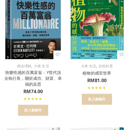
,
,
商业理财
大将·生活
大将·生活
自然科普
快樂性感的百萬富翁：Y世代頂
植物的感官世界
尖執行長，關於成功、財富、幸
RM
81.00
福的反思
RM
74.00
加入购物车
加入购物车