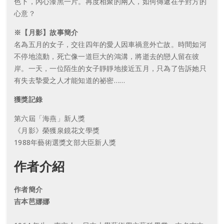
色下，內心漆黑一片。再度相聚的兩人，如何傳遞在乎對方的
心意？
※【月影】故事簡介
名為五月的女子，交往四年的愛人因車禍意外亡故。時間如河
不停地流動，死亡像一道巨大的鴻溝，將逝去的戀人留在彼
岸。一天，一位陌生的女子靜靜地接近五月，只為了告訴她只
有失去摯愛之人才能知道的祕密……
獲獎記錄
第六屆「海燕」新人獎
《月影》榮獲泉鏡花文學獎
1988年藝術選獎文部大臣新人獎
作者介紹
作者簡介
吉本芭娜娜