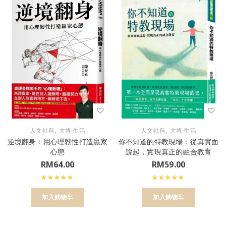
,
,
人文社科
大将·生活
人文社科
大将·生活
逆境翻身：用心理韌性打造贏家
你不知道的特教現場：從真實面
心態
說起，實現真正的融合教育
RM
64.00
RM
59.00
加入购物车
加入购物车