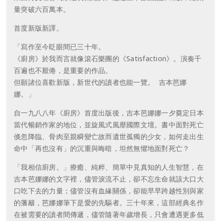
量突破六百萬本。
首度新版新譯。
「寫作至今眨眼間已三十年。
《廚房》於我而言就像滾石樂團的《Satisfaction》。演奏千
百遍也不厭倦，是重要的作品。
但願諸位喜歡新版，新世代的讀者也能一覽。 吉本芭娜
娜。」
自一九八八年《廚房》首度出版後，吉本芭娜娜一夕奠定日本
當代暢銷作家的地位，並旋風式風靡國際文壇。書中面對死亡
倏忽降臨、骨肉至親瞬變亡故而遺世孤獨的少女，如何走出生
命中「再也沒有」的沉重與晦暗，坦然無懼地面對死亡？
「我相信廚房。」療癒、純粹、簡單中見真知的人生智慧，在
吉本芭娜娜的文字裡，儘管淚流不止，卻不忘生命就該大口大
口吃下去的力量；儘管沒有血緣關係，卻能早早跨越性別與家
的藩籬，芭娜娜筆下是愛的先驅者。三十年來，這部經典名作
在被需要的讀者間傳遞，儘管隨著年歲增長，只會遭遇更多低