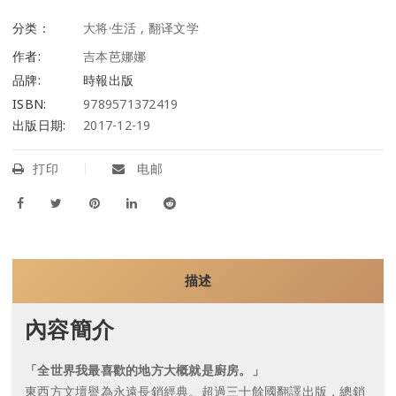
分类：
大将·生活
,
翻译文学
作者:
吉本芭娜娜
品牌:
時報出版
ISBN:
9789571372419
出版日期:
2017-12-19
打印
电邮
描述
內容簡介
「全世界我最喜歡的地方大概就是廚房。」
東西方文壇譽為永遠長銷經典。超過三十餘國翻譯出版，總銷