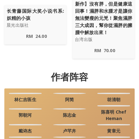
新作】沒有胖，但是健康這
长青藤国际大奖小说书系:
回事！濕胖和水腫才是讓你
妖精的小孩
無法變瘦的元兇！聚焦濕胖
三大成因，幫你從濕胖的臃
晨光出版社
腫中解放出來！
RM
24.00
台湾出版
RM
70.00
作者阵容
林仁吉医生
阿简
胡清朝
陈喜明 Chef
郭朝河
陈志金
Heman
戴诗杰
卢芊卉
黄章元