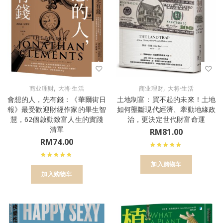
,
,
商业理财
大将·生活
商业理财
大将·生活
會想的人，先有錢：《華爾街日
土地制富：買不起的未來！土地
報》最受歡迎財經作家的畢生智
如何壟斷現代經濟、牽動地緣政
慧，62個啟動致富人生的實踐
治，更決定世代財富命運
清單
RM
81.00
RM
74.00
加入购物车
加入购物车