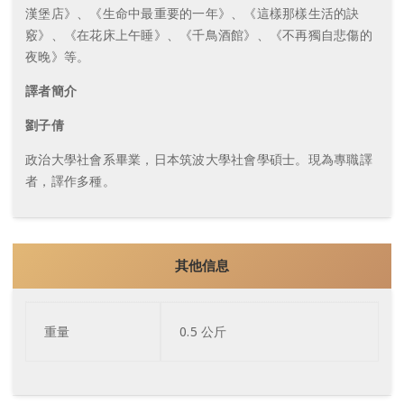
漢堡店》、《生命中最重要的一年》、《這樣那樣生活的訣
竅》、《在花床上午睡》、《千鳥酒館》、《不再獨自悲傷的
夜晚》等。
譯者簡介
劉子倩
政治大學社會系畢業，日本筑波大學社會學碩士。現為專職譯
者，譯作多種。
其他信息
重量
0.5 公斤