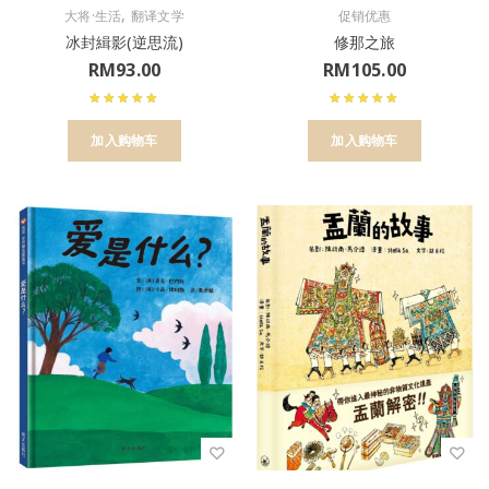
,
大将·生活
翻译文学
促销优惠
冰封緝影(逆思流)
修那之旅
RM
93.00
RM
105.00
加入购物车
加入购物车