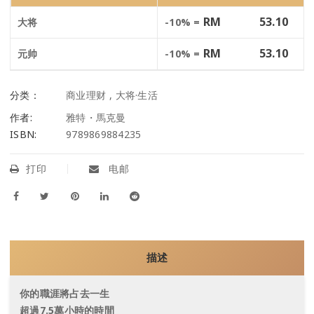
RM
53.10
大将
-10% =
RM
53.10
元帅
-10% =
分类：
商业理财
,
大将·生活
作者:
雅特・馬克曼
ISBN:
9789869884235
打印
电邮
描述
你的職涯將占去一生
超過7.5萬小時的時間