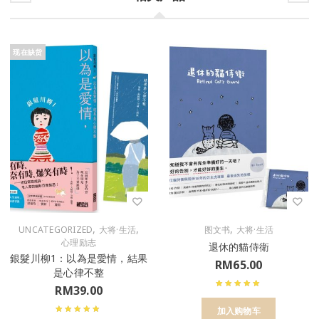
现在缺货
,
,
,
UNCATEGORIZED
大将·生活
图文书
大将·生活
心理励志
退休的貓侍衛
銀髮川柳1：以為是愛情，結果
RM
65.00
是心律不整
RM
39.00
加入购物车