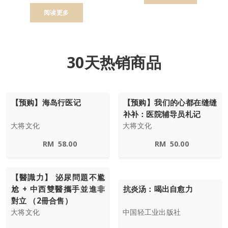
阅读更多
30天热销商品
【预购】海岛行医记
【预购】我们的心都在缝缝
补补：医院辅导员札记
大将文化
大将文化
RM
58.00
RM
50.00
【醫識力】 泌尿問題不尷
尬 + 中西雙醫攜手並進非
抗炎汤：喝出自愈力
對立 （2冊合售）
大将文化
中国轻工业出版社