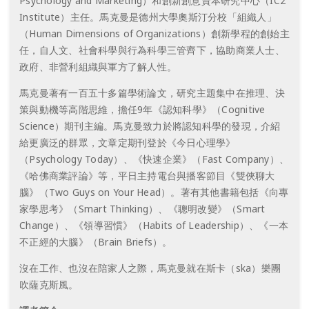
Psychology and Marketing）和創新創意資本研究中心（IC2
Institute）主任。馬克曼是德州大學奧斯汀分校「組織人」
（Human Dimensions of Organizations）創新學程的創始主
任，自人文、社會科學與行為科學三管齊下，協助商業人士、
政府、非營利組織與軍方了解人性。
馬克曼著有一百五十多篇學術論文，研究主題集中在推理、決
策與動機等高階思維，擔任9年《認知科學》（Cognitive
Science）期刊主編。馬克曼致力於將認知科學的發現，介紹
給更廣泛的群眾，文章定期刊登於《今日心理學》
（Psychology Today）、《快速企業》（Fast Company）、
《哈佛商業評論》等，平日主持電台與播客節目《雙俠聊大
腦》（Two Guys on Your Head）。著有其他書籍包括《向專
家學思考》（Smart Thinking）、《聰明改變》（Smart
Change）、《領導習慣》（Habits of Leadership）、《一本
不正經的大腦》（Brain Briefs）。
沒在工作、也沒在陪家人之際，馬克曼就在斯卡（ska）樂團
吹薩克斯風。