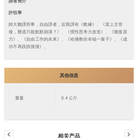
譯者簡介
許恬寧
師大翻譯所畢，自由譯者，近期譯有《教練》、《當上主管
後，難道只能默默崩潰？》、《慣性思考大改造》、《微復原
力》、《自由工作的未來》、《哈佛教你幸福一輩子》、《成
功不再跌跌撞撞》。
其他信息
重量
0.4 公斤
相关产品