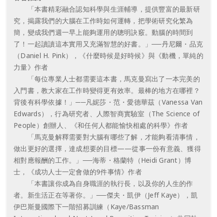
「本書精彩融合認知科學與生涯輔導，提供豐富的最新研
究，揭露我們的大腦在工作時如何運轉，把學術研究化繁為
簡，變成我們週一早上能夠運用的聰明訣竅。動腦的時間到
了！一起讀讀這本實用又充滿智慧的好書。」──丹尼爾・品克
（Daniel H. Pink），《什麼時候是好時候》與《動機，單純的
力量》作者
「每位專業人士都需要這本書，馬克曼寫出了一本完美的
入門書，教大家在工作時變得更有效率。最棒的地方在哪裡？
背後有科學依據！」──凡妮莎・范・愛德華茲（Vanessa Van
Edwards），行為研究者、人際智商實驗室（The Science of
People）創辦人、《和任何人都能愉快相處的科學》作者
「馬克曼解釋需要對大腦有哪些了解，才能夠看清事情，
做出更好的選擇，達成想要的目標——從事一份有意義、獲得
相對應報酬的工作。」──海蒂・格蘭特（Heidi Grant）博
士，《成功人士一定會做的9件事情》作者
「本書讓你成為自身職涯的執行長，以及你的人生的作
者。新生活正在等著你。」──傑夫・凱伊（Jeff Kaye），凱
伊巴斯曼國際下一階招募訓練（Kaye/Bassman