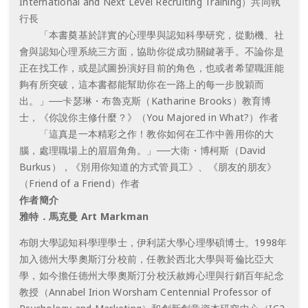
International and Next Level Recruiting Training）共同執
行長
「本書奠基於詳實的心理學與認知科學研究，從動機、社
會與認知心理系統三方面，協助你從成功關鍵著手。不論你是
正在找工作，或是試圖扮演好目前的角色，也或者希望職涯能
夠有所突破，這本書都能幫助你在一路上的每一步脫穎而
出。」──卡瑟琳・布魯克斯（Katharine Brooks）教育博
士，《你說你主修什麼？》（You Majored in What?）作者
「這真是一本精彩之作！教你如何在工作中善用你的大
腦，處理職場上的眉眉角角。」──大衛・博柯斯（David
Burkus），《別用你知道的方式管員工》、《朋友的朋友》
（Friend of a Friend）作者
作者簡介
雅特．馬克曼 Art Markman
布朗大學認知科學理學士，伊利諾大學心理學碩博士。1998年
加入德州大學奧斯汀分校前，任教於西北大學與哥倫比亞大
學，如今擔任德州大學奧斯汀分校沃赦姆心理與行銷百年紀念
教授（Annabel Irion Worsham Centennial Professor of