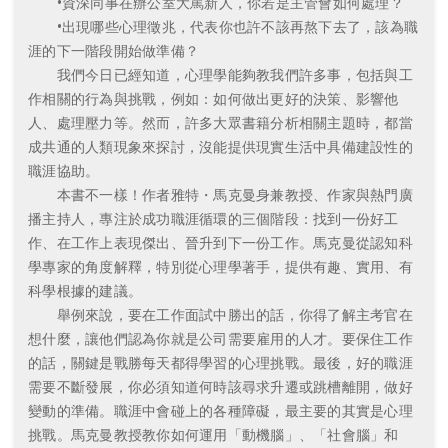
•資深同事在辦公室大罵新人，你若是主管會如何處理？
•出現哪些心理徵兆，代表你也許不該再熬下去了，該為職
涯的下一階段開始做準備？
我們今日已經知道，心理學能夠教我們許多事，包括與工
作相關的行為與挑戰，例如：如何做出更好的決策、影響他
人、處理壓力等。然而，許多大眾書籍分析相關主題時，都當
成共通的人類現象來探討，沒能提供現實生活中具備建設性的
職涯協助。
本書不一樣！作者雅特・馬克曼身兼教授、作家與熱門廣
播主持人，專注於成功職涯循環的三個階段：找到一份好工
作、在工作上表現傑出、晉升到下一份工作。馬克曼從認知科
學專家的角度解釋，特別從心理學著手，提供有趣、實用、有
科學根據的建議。
舉例來說，要在工作面試中勝出的話，你得了解主考官在
想什麼，讓他們認為你就是公司需要雇用的人才。要保住工作
的話，關鍵是戰勝每天都得學習的心理挑戰。最後，好的職涯
需要不斷發展，你必須知道何時該尋求升遷或跳槽離開，做好
變動的準備。職涯中會碰上的各種障礙，最主要的其實是心理
挑戰。馬克曼教授教你如何運用「動機腦」、「社會腦」和