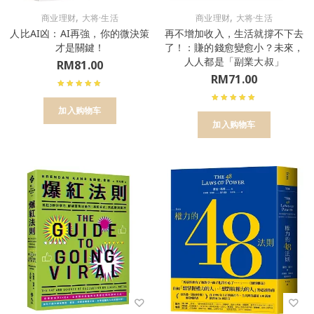
,
,
商业理财
大将·生活
商业理财
大将·生活
人比AI凶：AI再強，你的微決策
再不增加收入，生活就撐不下去
才是關鍵！
了！：賺的錢愈變愈小？未來，
人人都是「副業大叔」
RM
81.00
RM
71.00
加入购物车
加入购物车