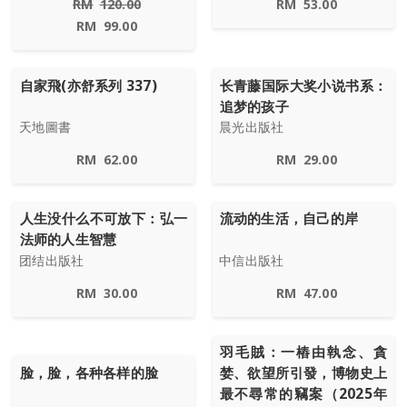
RM
120.00
RM
53.00
RM
99.00
自家飛(亦舒系列 337)
长青藤国际大奖小说书系：
追梦的孩子
天地圖書
晨光出版社
RM
62.00
RM
29.00
人生没什么不可放下：弘一
流动的生活，自己的岸
法师的人生智慧
团结出版社
中信出版社
RM
30.00
RM
47.00
羽毛賊：一樁由執念、貪
脸，脸，各种各样的脸
婪、欲望所引發，博物史上
最不尋常的竊案（2025年