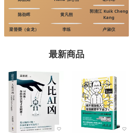
郭清江 Kuik Cheng
陈劲晖
黄凡朔
Kang
梁晉榮（金龙）
李练
卢淑仪
最新商品