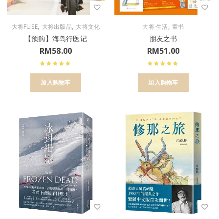
,
,
,
大将FUSE
大将出版品
大将文化
大将·生活
童书
【预购】海岛行医记
朋友之书
RM
58.00
RM
51.00
加入购物车
加入购物车