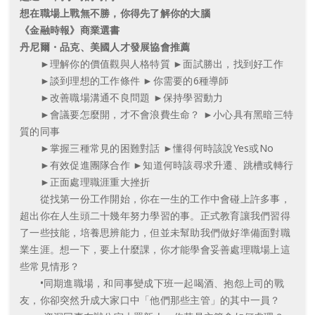
想在職場上戰無不勝，你得先了解你的大腦
《金融時報》商業選書
丹尼爾・品克、美國人才發展協會推薦
►理解你的價值觀與人格特質 ►面試勝出，找到好工作
►談到理想的工作條件 ►你需要的6種導師
►改善職場溝通不良問題 ►保持學習動力
►會議要怎麼開，才不會浪費生命？ ►小心具有黑暗三特
質的同事
►掌握三種常見的困難對話 ►懂得何時該說Yes或No
►有效促進團隊合作 ►知道何時該尋求升遷、跳槽或轉行
►正面處理職涯重大挫折
從找第一份工作開始，你在一生的工作中會碰上許多事，
超出你在人生頭二十幾年努力學習的事。正式教育讓我們習得
了一些技能，培養思辨能力，但並未幫助我們做好準備面對職
業生涯。想一下，要上什麼課，你才能學會妥善處理職場上這
些常見情形？
•同期進職場，和同事變成下班一起喝酒、抱怨上司的戰
友，你卻突然升成大家口中「他們那些主管」的其中一員？