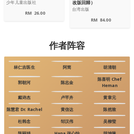
改版回歸）
少年儿童出版社
台湾出版
RM
26.00
RM
84.00
作者阵容
林仁吉医生
阿简
胡清朝
陈喜明 Chef
郭朝河
陈志金
Heman
戴诗杰
卢芊卉
黄章元
陈慧君 Dr. Rachel
黄信达
陈然致
杜韩念
邹汉伟
吴柳莹
陈丽娟
Hana 张心怡
胡坤琳