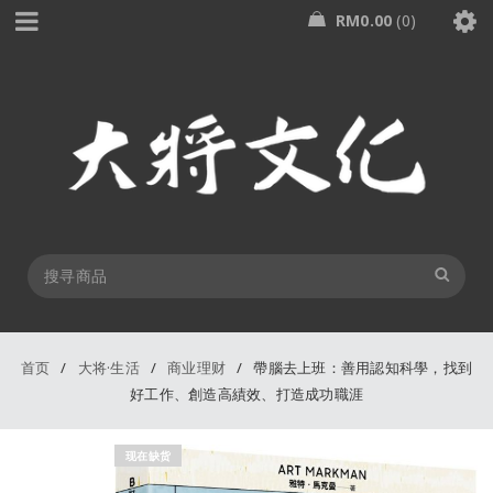
RM
0.00
0
首页
/
大将·生活
/
商业理财
/
帶腦去上班：善用認知科學，找到
好工作、創造高績效、打造成功職涯
现在缺货