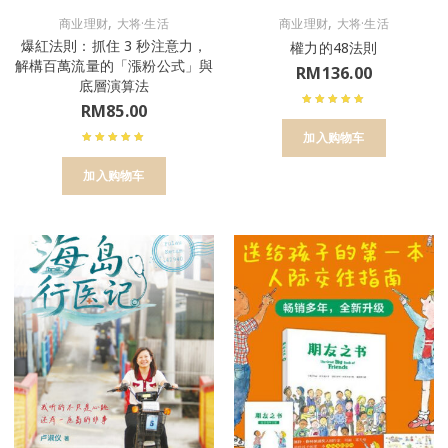
,
,
商业理财
大将·生活
商业理财
大将·生活
爆紅法則：抓住 3 秒注意力，
權力的48法則
解構百萬流量的「漲粉公式」與
RM
136.00
底層演算法
RM
85.00
加入购物车
加入购物车