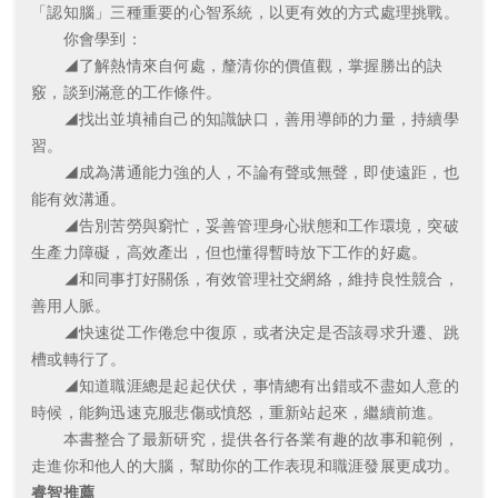
「認知腦」三種重要的心智系統，以更有效的方式處理挑戰。
你會學到：
◢了解熱情來自何處，釐清你的價值觀，掌握勝出的訣
竅，談到滿意的工作條件。
◢找出並填補自己的知識缺口，善用導師的力量，持續學
習。
◢成為溝通能力強的人，不論有聲或無聲，即使遠距，也
能有效溝通。
◢告別苦勞與窮忙，妥善管理身心狀態和工作環境，突破
生產力障礙，高效產出，但也懂得暫時放下工作的好處。
◢和同事打好關係，有效管理社交網絡，維持良性競合，
善用人脈。
◢快速從工作倦怠中復原，或者決定是否該尋求升遷、跳
槽或轉行了。
◢知道職涯總是起起伏伏，事情總有出錯或不盡如人意的
時候，能夠迅速克服悲傷或憤怒，重新站起來，繼續前進。
本書整合了最新研究，提供各行各業有趣的故事和範例，
走進你和他人的大腦，幫助你的工作表現和職涯發展更成功。
睿智推薦