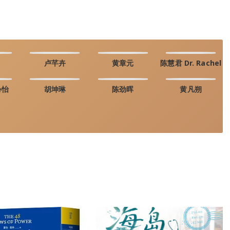
卢芊卉
黄章元
陈慧君 Dr. Rachel
心怡
胡坤琳
陈劲晖
黄凡朔