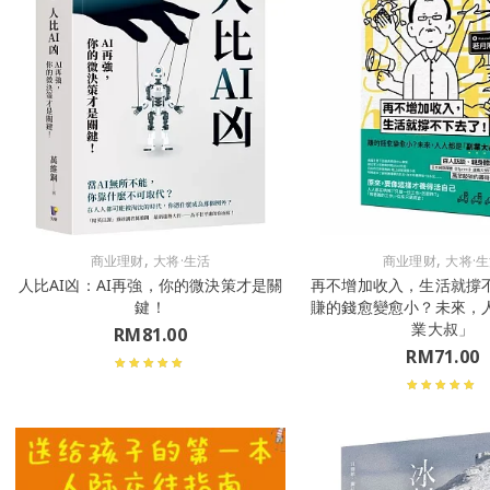
,
,
商业理财
大将·生活
商业理财
大将·
人比AI凶：AI再強，你的微決策才是關
再不增加收入，生活就撐
鍵！
賺的錢愈變愈小？未來，
業大叔」
RM
81.00
RM
71.00