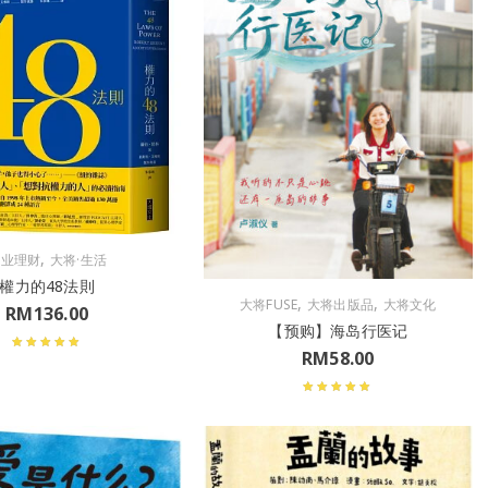
,
商业理财
大将·生活
權力的48法則
,
,
大将FUSE
大将出版品
大将文化
RM
136.00
【预购】海岛行医记
RM
58.00