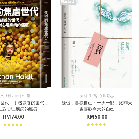
现在缺货
,
,
人文社科
大将·生活
大将·生活
心理励志
慮世代：手機餵養的世代，
練習，喜歡自己：一天一點，比昨天
面對心理疾病的瘟疫
更喜歡今天的自己
RM
74.00
RM
50.00