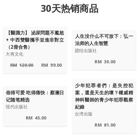
30天热销商品
【醫識力】 泌尿問題不尷尬
人生没什么不可放下：弘一
+ 中西雙醫攜手並進非對立
法师的人生智慧
（2冊合售）
团结出版社
大将文化
RM
30.00
RM
120.00
RM
99.00
少年犯罪者們：是失控犯
俗得可爱 吃得痛快：蔡澜日
案，還是天生的壞？權威精
记随笔精选
神科醫師的青少年犯罪觀察
紀錄
现代出版社
台湾出版
RM
45.00
RM
81.00