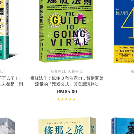
,
生活
商业理财
大将·生活
不下去了！：
爆紅法則：抓住 3 秒注意力，解構百萬
人人都是「副
流量的「漲粉公式」與底層演算法
RM
85.00