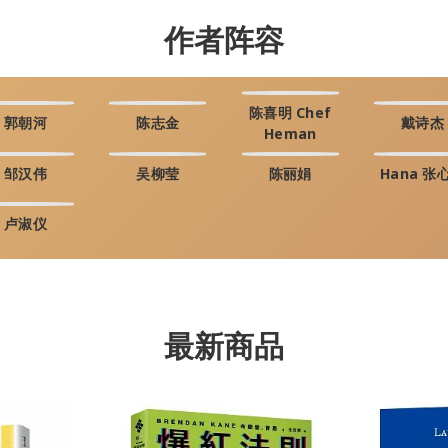
作者阵容
陈喜明 Chef
郭朝河
陈志金
戴诗杰
Heman
邹汉伟
吴柳莹
陈丽娟
Hana 张
卢淑仪
最新商品