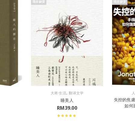
现在缺货
现在缺货
,
大将·生活
翻译文学
失控的焦
睡美人
如何
RM
39.00