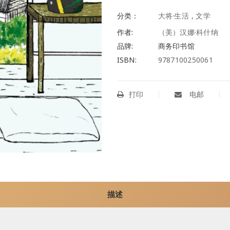
分类：
大将·生活
,
文学
作者:
（美）汉娜·科什纳
品牌:
商务印书馆
ISBN:
9787100250061
打印
电邮
描述