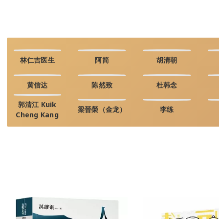
林仁吉医生
阿简
胡清朝
黄信达
陈然致
杜韩念
郭清江 Kuik
梁晉榮（金龙）
李练
Cheng Kang