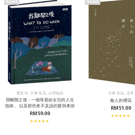
现在缺货
现在缺货
,
,
,
图文书
大将·生活
心理励志
大将·生活
文学
我離開之後：一個母親給女兒的人生
敵人的櫻花
指南， 以及那些來不及說的愛與牽掛
RM
51.00
RM
59.00