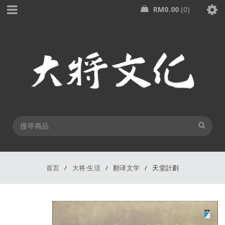
RM
0.00
0
首页
/
大将·生活
/
翻译文学
/
天堂計劃