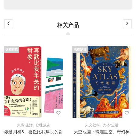
相关产品
现在缺货
现在缺货
,
,
大将·生活
心理励志
人文社科
大将·生活
銀髮川柳3：喜歡比我年長的對
天空地圖：瑰麗星空、奇幻神