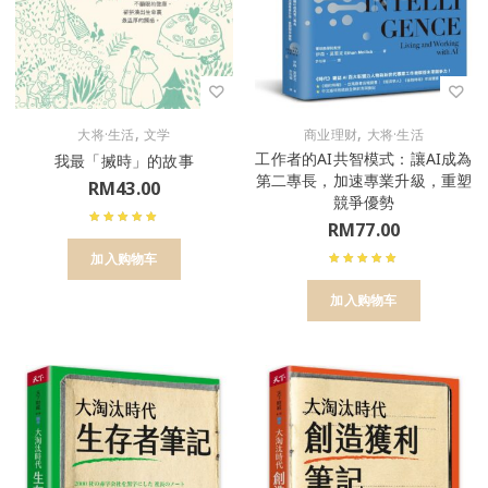
,
,
大将·生活
文学
商业理财
大将·生活
工作者的AI共智模式：讓AI成為
我最「搣時」的故事
第二專長，加速專業升級，重塑
RM
43.00
競爭優勢
RM
77.00
加入购物车
加入购物车