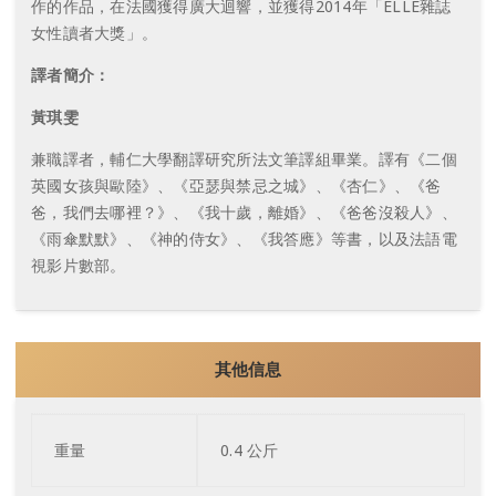
作的作品，在法國獲得廣大迴響，並獲得2014年「ELLE雜誌
女性讀者大獎」。
譯者簡介：
黃琪雯
兼職譯者，輔仁大學翻譯研究所法文筆譯組畢業。譯有《二個
英國女孩與歐陸》、《亞瑟與禁忌之城》、《杏仁》、《爸
爸，我們去哪裡？》、《我十歲，離婚》、《爸爸沒殺人》、
《雨傘默默》、《神的侍女》、《我答應》等書，以及法語電
視影片數部。
其他信息
重量
0.4 公斤