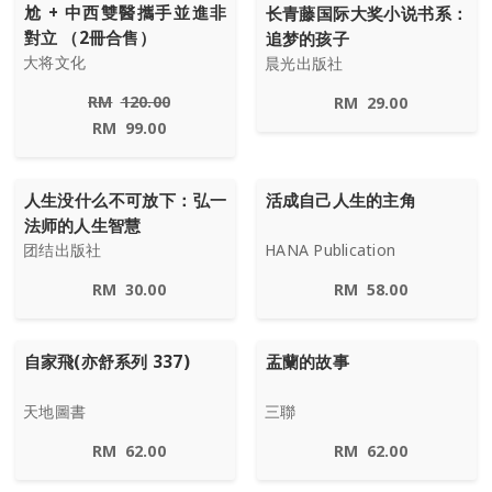
尬 + 中西雙醫攜手並進非
长青藤国际大奖小说书系：
對立 （2冊合售）
追梦的孩子
大将文化
晨光出版社
RM
120.00
RM
29.00
RM
99.00
人生没什么不可放下：弘一
活成自己人生的主角
法师的人生智慧
团结出版社
HANA Publication
RM
30.00
RM
58.00
自家飛(亦舒系列 337)
盂蘭的故事
天地圖書
三聯
RM
62.00
RM
62.00