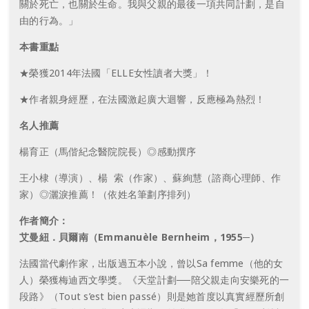
關於死亡，也關於生命。我與父親的最後一項共同計劃，是自
由的行為。」
本書重點
★榮獲2014年法國「ELLE女性讀者大獎」！
★作者親身經歷，在法國激起廣大迴響，反應極為熱烈！
名人推薦
楊育正（馬偕紀念醫院院長）◎感動撰序
王小棣（導演）、楊 索（作家）、蘇絢慧（諮商心理師、作
家）◎灑淚推薦！（依姓名筆劃序排列）
作者簡介：
艾曼紐．貝爾南（Emmanuèle Bernheim，1955─）
法國當代劇作家，出版過五本小說，曾以Sa femme（他的女
人）榮獲梅迪西文學獎。《天堂計劃──陪父親走向安樂死的一
段路》（Tout s’est bien passé）則是她首度以真實經歷所創