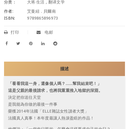
分类：
大将·生活
,
翻译文学
作者:
艾曼紐．貝爾南
ISBN:
9789865896973
打印
电邮
描述
「看看我這一身，還像個人嗎？……幫我結束吧！」
這是父親的最後請求，也將我重重推入地獄的深淵。
決定把你送往天堂
是我能為你做的最後一件事
榮獲2014年法國「ELLE雜誌女性讀者大獎」
法國真人真事！本年度最讓人熱淚盈眶的作品！
他們說：「一個作父親的，怎麼會這樣要求自己的女兒？」