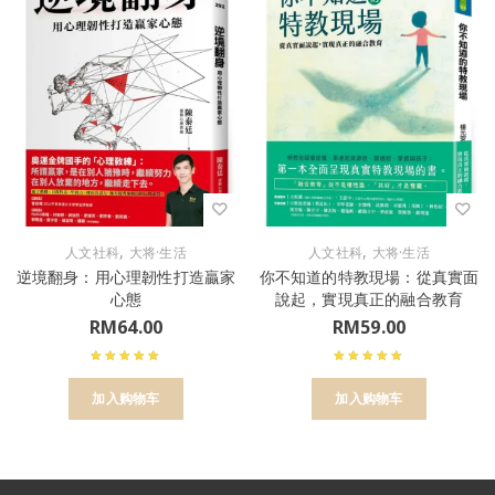
,
,
人文社科
大将·生活
人文社科
大将·生活
逆境翻身：用心理韌性打造贏家
你不知道的特教現場：從真實面
心態
說起，實現真正的融合教育
RM
64.00
RM
59.00
加入购物车
加入购物车