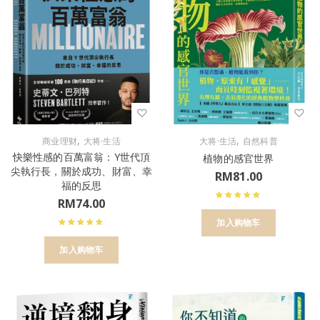
,
,
商业理财
大将·生活
大将·生活
自然科普
快樂性感的百萬富翁：Y世代頂
植物的感官世界
尖執行長，關於成功、財富、幸
RM
81.00
福的反思
RM
74.00
加入购物车
加入购物车