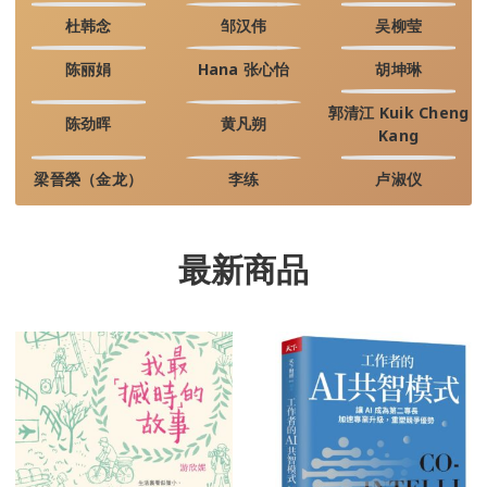
杜韩念
邹汉伟
吴柳莹
陈丽娟
Hana 张心怡
胡坤琳
郭清江 Kuik Cheng
陈劲晖
黄凡朔
Kang
梁晉榮（金龙）
李练
卢淑仪
最新商品