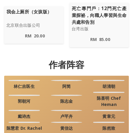
死亡專門戶：12門死亡產
我会上厕所（女孩版）
業探祕，向職人學習與生命
共處和告別
北京联合出版公司
台湾出版
RM
20.00
RM
85.00
作者阵容
林仁吉医生
阿简
胡清朝
陈喜明 Chef
郭朝河
陈志金
Heman
戴诗杰
卢芊卉
黄章元
陈慧君 Dr. Rachel
黄信达
陈然致