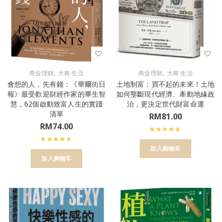
,
,
商业理财
大将·生活
商业理财
大将·生活
會想的人，先有錢：《華爾街日
土地制富：買不起的未來！土地
報》最受歡迎財經作家的畢生智
如何壟斷現代經濟、牽動地緣政
慧，62個啟動致富人生的實踐
治，更決定世代財富命運
清單
RM
81.00
RM
74.00
加入购物车
加入购物车