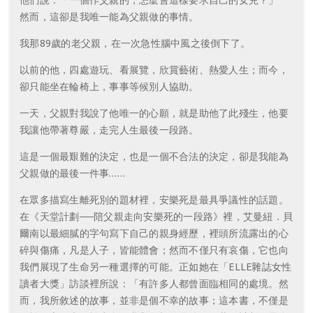
然而，這卻是我唯一能為父親做的事情。
我那89歲的老父親，在一次急性腦中風之後倒下了。
以前的他，四處遊玩、看展覽，欣賞藝術、熱愛人生；而今，
卻只能坐在輪椅上，事事等候別人協助。
一天，父親對我說了他唯一的心願，就是助他了此殘生，他要
我讓他帶著尊嚴，走完人生最後一段路。
這是一個最艱難的決定，也是一個不合法的決定，卻是我能為
父親做的最後一件事……
在眾多描寫生離死別的題材裡，安樂死是最具爭議性的話題。
在《天堂計劃──陪父親走向安樂死的一段路》裡，艾曼紐．貝
爾南以最細膩的字句寫下自己的親身經歷，裡頭所流露出的心
碎與傷痛，凡是人子，皆能體會；然而不僅只有哀傷，它也向
我們展現了生命另一種選擇的可能。正如她在「ELLE雜誌女性
讀者大獎」訪談裡所說：「有許多人都曾面臨相同的處境。然
而，我所敘述的故事，並非是個不幸的故事；這本書，不僅是