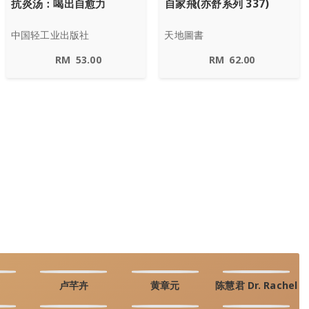
抗炎汤：喝出自愈力
自家飛(亦舒系列 337)
中国轻工业出版社
天地圖書
RM
53.00
RM
62.00
卢芊卉
黄章元
陈慧君 Dr. Rachel