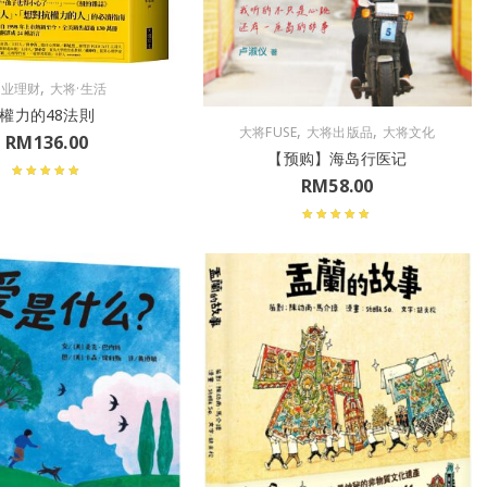
,
商业理财
大将·生活
權力的48法則
,
,
大将FUSE
大将出版品
大将文化
RM
136.00
【预购】海岛行医记
RM
58.00