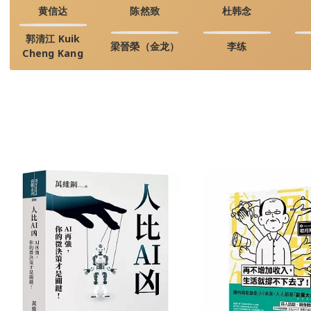
黄信达
陈然致
杜韩念
郭清江 Kuik
梁晉榮（金龙）
李练
Cheng Kang