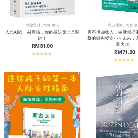
,
,
商业理财
大将·生活
商业理财
大将·
人比AI凶：AI再強，你的微決策才是關
再不增加收入，生活就撐
鍵！
賺的錢愈變愈小？未來，
業大叔」
RM
81.00
RM
71.00