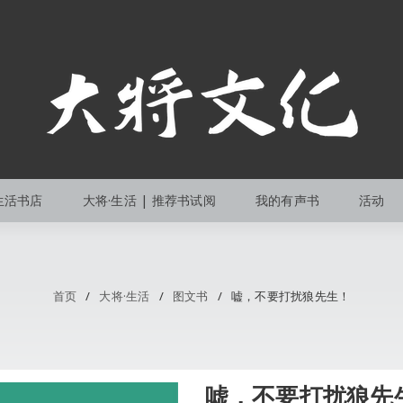
生活书店
大将·生活 | 推荐书试阅
我的有声书
活动
首页
/
大将·生活
/
图文书
/
嘘，不要打扰狼先生！
嘘，不要打扰狼先