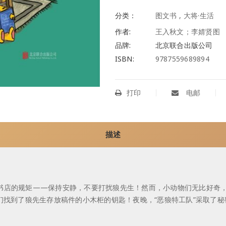
分类：
图文书
,
大将·生活
作者:
王入秋文；李婧贤图
品牌:
北京联合出版公司
ISBN:
9787559689894
打印
电邮
描述
书店的规矩——保持安静，不要打扰狼先生！然而，小动物们无比好奇，
们找到了狼先生存放稿件的小木柜的钥匙！夜晚，“恶狼特工队”采取了