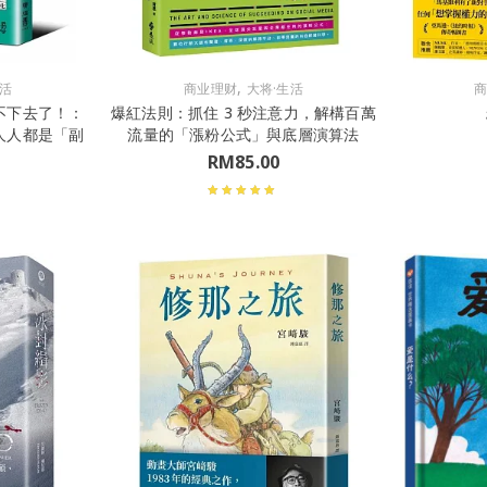
,
生活
商业理财
大将·生活
不下去了！：
爆紅法則：抓住 3 秒注意力，解構百萬
人人都是「副
流量的「漲粉公式」與底層演算法
RM
85.00