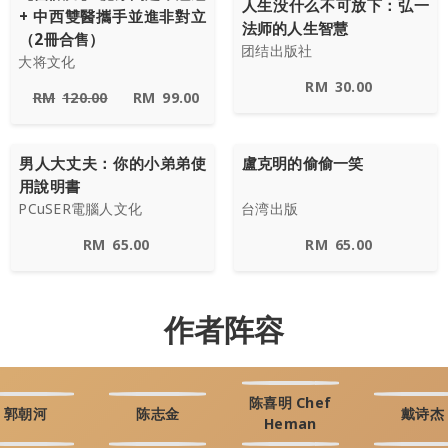
人生没什么不可放下：弘一
+ 中西雙醫攜手並進非對立
法师的人生智慧
（2冊合售）
团结出版社
大将文化
RM
30.00
RM
120.00
RM
99.00
男人大丈夫：你的小弟弟使
盧克明的偷偷一笑
用說明書
PCuSER電腦人文化
台湾出版
RM
65.00
RM
65.00
作者阵容
陈喜明 Chef
郭朝河
陈志金
戴诗杰
Heman