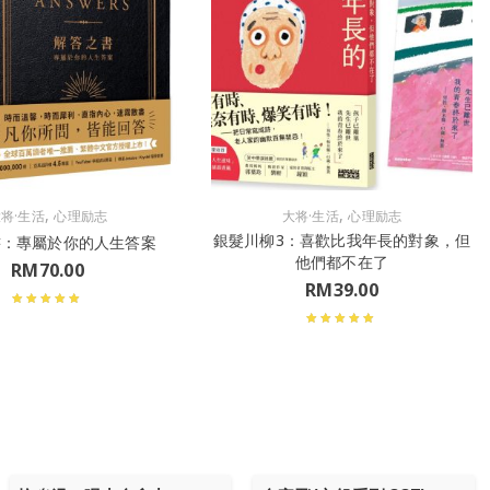
,
,
将·生活
心理励志
大将·生活
心理励志
銀髮川柳3：喜歡比我年長的對象，但
書：專屬於你的人生答案
他們都不在了
RM
70.00
RM
39.00