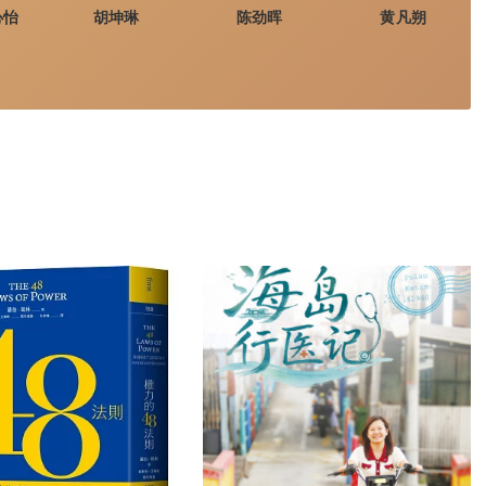
心怡
胡坤琳
陈劲晖
黄凡朔