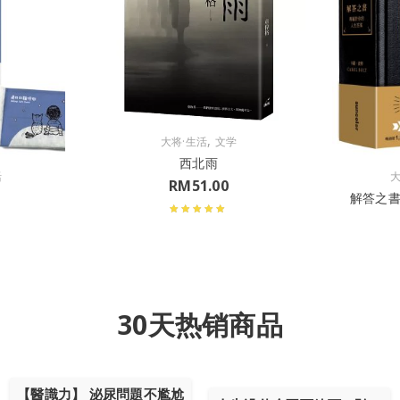
,
大将·生活
文学
西北雨
活
大
RM
51.00
解答之
30天热销商品
【醫識力】 泌尿問題不尷尬