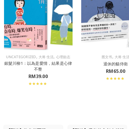
,
,
,
UNCATEGORIZED
大将·生活
心理励志
图文书
大将·生
銀髮川柳1：以為是愛情，結果是心律
退休的貓侍衛
不整
RM
65.00
RM
39.00