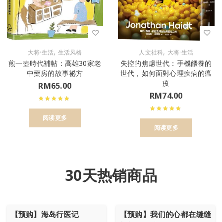
,
,
大将·生活
生活风格
人文社科
大将·生活
煎一壺時代補帖：高雄30家老
失控的焦慮世代：手機餵養的
中藥房的故事祕方
世代，如何面對心理疾病的瘟
疫
RM
65.00
RM
74.00
阅读更多
阅读更多
30天热销商品
【预购】海岛行医记
【预购】我们的心都在缝缝