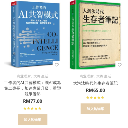
,
,
商业理财
大将·生活
商业理财
大将·生活
工作者的AI共智模式：讓AI成為
大淘汰時代的生存者筆記
第二專長，加速專業升級，重塑
RM
65.00
競爭優勢
RM
77.00
加入购物车
加入购物车