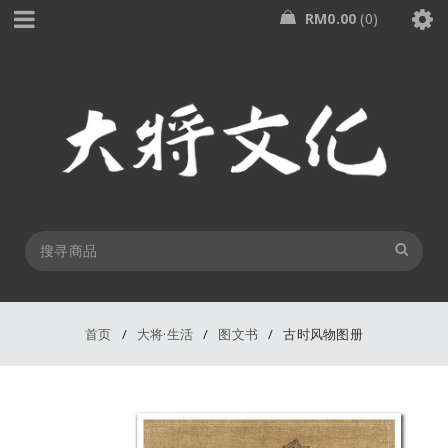
RM
0.00
0
首页
/
大将·生活
/
图文书
/
古时风物图册