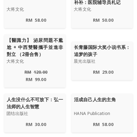
补补：医院辅导员札记
大将文化
大将文化
RM
58.00
RM
50.00
【醫識力】 泌尿問題不尷
尬 + 中西雙醫攜手並進非
长青藤国际大奖小说书系：
對立 （2冊合售）
追梦的孩子
大将文化
晨光出版社
RM
120.00
RM
29.00
RM
99.00
人生没什么不可放下：弘一
活成自己人生的主角
法师的人生智慧
团结出版社
HANA Publication
RM
30.00
RM
58.00