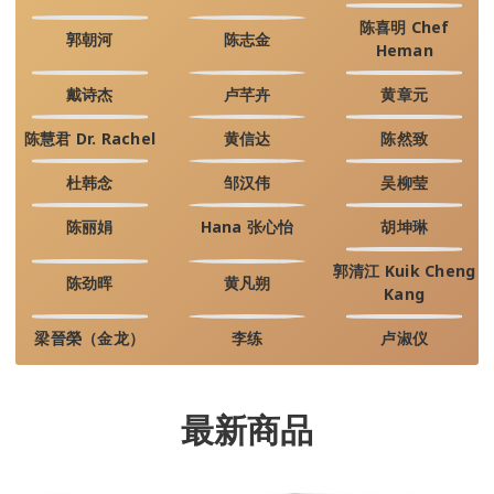
陈喜明 Chef
郭朝河
陈志金
Heman
戴诗杰
卢芊卉
黄章元
陈慧君 Dr. Rachel
黄信达
陈然致
杜韩念
邹汉伟
吴柳莹
陈丽娟
Hana 张心怡
胡坤琳
郭清江 Kuik Cheng
陈劲晖
黄凡朔
Kang
梁晉榮（金龙）
李练
卢淑仪
最新商品