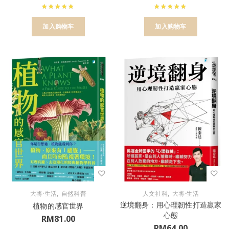
加入购物车
加入购物车
,
,
大将·生活
自然科普
人文社科
大将·生活
逆境翻身：用心理韌性打造贏家
植物的感官世界
心態
RM
81.00
RM
64.00