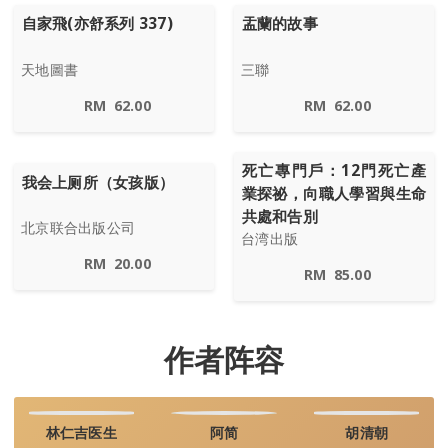
自家飛(亦舒系列 337)
盂蘭的故事
天地圖書
三聯
RM
62.00
RM
62.00
死亡專門戶：12門死亡產
我会上厕所（女孩版）
業探祕，向職人學習與生命
共處和告別
北京联合出版公司
台湾出版
RM
20.00
RM
85.00
作者阵容
林仁吉医生
阿简
胡清朝