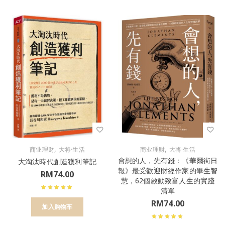
,
,
商业理财
大将·生活
商业理财
大将·生活
會想的人，先有錢：《華爾街日
大淘汰時代創造獲利筆記
報》最受歡迎財經作家的畢生智
RM
74.00
慧，62個啟動致富人生的實踐
清單
RM
74.00
加入购物车