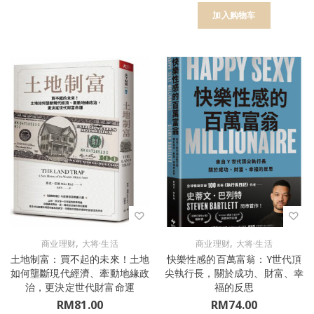
加入购物车
,
,
商业理财
大将·生活
商业理财
大将·生活
土地制富：買不起的未來！土地
快樂性感的百萬富翁：Y世代頂
如何壟斷現代經濟、牽動地緣政
尖執行長，關於成功、財富、幸
治，更決定世代財富命運
福的反思
RM
81.00
RM
74.00