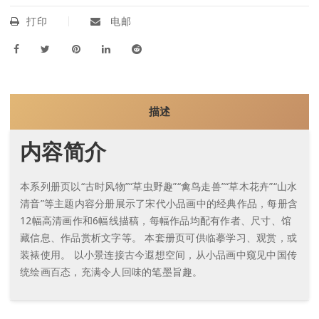
打印
电邮
描述
内容简介
本系列册页以“古时风物”“草虫野趣”“禽鸟走兽”“草木花卉”“山水
清音”等主题内容分册展示了宋代小品画中的经典作品，每册含
12幅高清画作和6幅线描稿，每幅作品均配有作者、尺寸、馆
藏信息、作品赏析文字等。 本套册页可供临摹学习、观赏，或
装裱使用。 以小景连接古今遐想空间，从小品画中窥见中国传
统绘画百态，充满令人回味的笔墨旨趣。