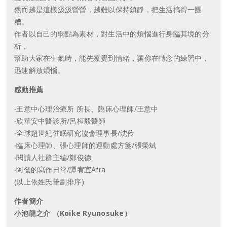
然而越是這樣汲汲營營，越難以保持鎮靜，把生活搞得一團
糟。
作者以自己的弱點為素材，對生活中的煩惱進行身臨其境的分
析，
幫助大家在生氣時，能先察覺到情緒，讓你在轉念的練習中，
迅速解放煩惱。
感動推薦
‧王意中心理治療所 所長、臨床心理師/王意中
‧欣華安中醫診所/呂桓毅醫師
‧全球超世紀催眠研究協會理事長/沈伶
‧臨床心理師、張心理師的運動處方箋/張榮斌
‧閱讀人社群主編/鄭俊德
‧阿發的寫作日常/譚宥宜Afra
(以上依姓氏筆劃排序)
作者簡介
小池龍之介 （Koike Ryunosuke）