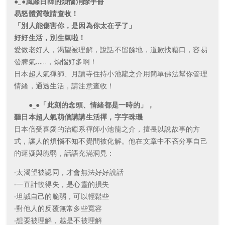
●_●風靡日韓的煩惱消除手冊
易怒體質敬請查收！
「別人能傷害你，是因為你太在乎了」
好好生活，別生氣啦！
愛做老好人，渴望被理解，說話不留餘地，道歉找藉口，容易
發脾氣……，煩惱好多啊！
日本超人氣禪師、月讀寺住持小池龍之介用簡單佛法幫你管理
情緒，通透生活，請注意查收！
●_●「此刻的念頭、情緒都是一時的」，
聽日本超人氣萌僧講講生活禪，字字珠璣
日本倍受喜愛的治癒系禪師小池龍之介，擅長以說故事的方
式，讓人的煩惱不知不覺間被化解。他在文章中不吝分享自己
的遲疑與脆弱，話語充滿洞見：
‧太渴望被認同，才會無法好好說話
‧一直計較得失，是心靈的損失
‧坦誠自己的脆弱，可以輕鬆些
‧對他人的反覆無常多些寬容
‧想要被理解，越是不被理解