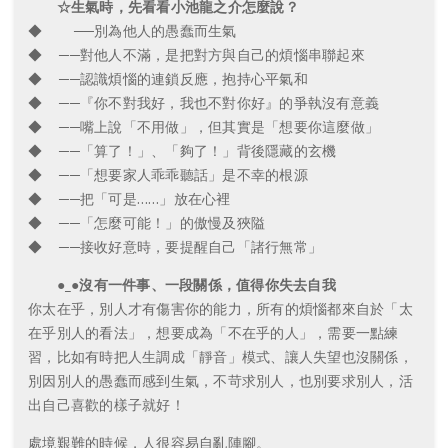
☆生氣時，先看看小池龍之介怎麼說？
◆ ──別為他人的愚蠢而生氣
◆ ──對他人不滿，是把對方與自己的煩惱串聯起來
◆ ──認識煩惱的連鎖反應，抱持心平氣和
◆ ──『你不對我好，我也不對你好』的爭執沒有意義
◆ ──嘴上說「不用做」，但其實是「想要你這麼做」
◆ ──「算了！」、「夠了！」背後隱藏的玄機
◆ ──「想要家人乖乖聽話」是不幸的根源
◆ ──把「可是……」放在心裡
◆ ──「怎麼可能！」的傲慢及狹隘
◆ ──接收好意時，要提醒自己「諸行無常」
●_●沒有一件事、一段關係，值得你失去自我
你太在乎，別人才有傷害你的能力，所有的煩惱都來自於「太
在乎別人的看法」，想要成為「不在乎的人」，需要一點練
習，比如有時把人生調成「靜音」模式、讓人失望也沒關係，
別因別人的愚蠢而感到生氣，不苛求別人，也別要求別人，活
出自己喜歡的樣子就好！
處境艱難的時候，人很容易自亂陣腳。