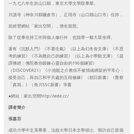
一九七八年生於山口縣，東京大學文學院畢業。
月讀寺（神奈川縣鐮倉市）、正現寺（山口縣山口市）住持，
並經營網站「家出空間」，僧名龍照。
除了從事住持工作與個人修行外，也指導一般大眾坐禪。
著有《沉默入門》《不要生氣》（以上為幻冬舍文庫）《不思
考的練習》《不為難自己的練習》（以上為小學館文庫）《超
譯佛經：佛陀教你鍛鍊心靈自由的190個練習》
（DISCOVER21）《小池龍之介教你不被情緒綁架的平常心：
接受自己，與自己和平共處的五段修練》（朝日新書）《覺察
「真我」》（角川SSC新書）等書
●網站：家出空間http://iede.cc/
譯者簡介
張嘉芬
成功大學中文系畢業，法政大學日本文學碩士。期許自己當個