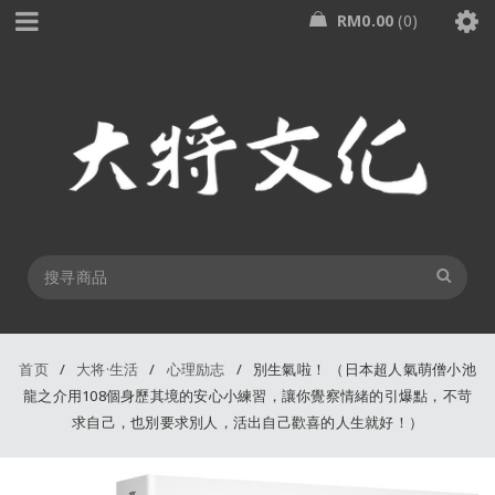
RM
0.00
0
首页
/
大将·生活
/
心理励志
/
別生氣啦！ （日本超人氣萌僧小池
龍之介用108個身歷其境的安心小練習，讓你覺察情緒的引爆點，不苛
求自己，也別要求別人，活出自己歡喜的人生就好！）