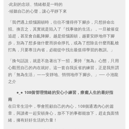
‧此刻的念頭、情緒都是一時的
‧傾聽自己的心聲，讓心平靜下來
「我們遇上煩惱困頓時，往往不懂得停下腳步，只想拚命出
招。換言之，其實就是陷入了『找事做的生活』，一旦被催促
追趕，甚至會自亂陣腳。越是煩惱困頓，越要安靜地停下腳
步，別為了想多做什麼而拚命掙扎，或為了想除去什麼而亂槍
打鳥，只要專注內省，必能從中找出最值得學習的教訓。」
「換句話說，就是不急著出下一招，秉持『無為』心態，只用
心觀照自己的內在就好。這一套自我反省的練習，正是我所謂
的「無為生活」——安靜地、悄悄地停下腳步。」── 小池龍
之介
●_● 108個管理情緒的安心小練習，療癒人生的最好指
南
在日常生活中，學會照顧自己的內心，108個通透內心的篇
章，與讀者一起安頓身心，放不下的事都能放下，趕走負面情
緒，擁有好好生活的力量！