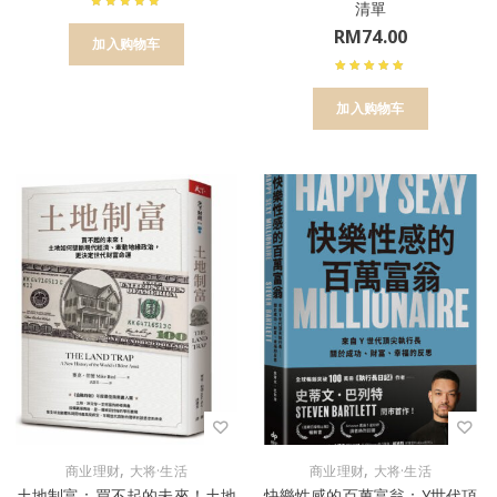
清單
RM
74.00
加入购物车
加入购物车
,
,
商业理财
大将·生活
商业理财
大将·生活
土地制富：買不起的未來！土地
快樂性感的百萬富翁：Y世代頂