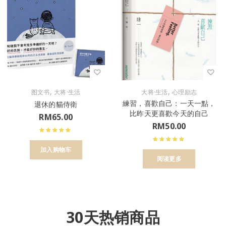
,
,
图文书
大将·生活
大将·生活
心理励志
練習，喜歡自己：一天一點，
退休的貓侍衛
比昨天更喜歡今天的自己
RM
65.00
RM
50.00
加入购物车
阅读更多
30天热销商品