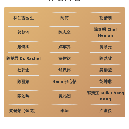
林仁吉医生
阿简
胡清朝
陈喜明 Chef
郭朝河
陈志金
Heman
戴诗杰
卢芊卉
黄章元
陈慧君 Dr. Rachel
黄信达
陈然致
杜韩念
邹汉伟
吴柳莹
陈丽娟
Hana 张心怡
胡坤琳
郭清江 Kuik Cheng
陈劲晖
黄凡朔
Kang
梁晉榮（金龙）
李练
卢淑仪