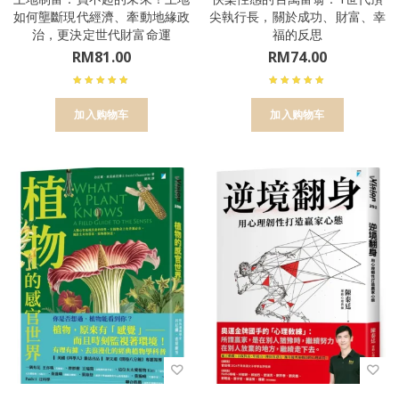
如何壟斷現代經濟、牽動地緣政
尖執行長，關於成功、財富、幸
治，更決定世代財富命運
福的反思
RM
81.00
RM
74.00
加入购物车
加入购物车