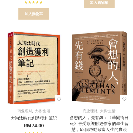
加入购物车
加入购物车
,
,
商业理财
大将·生活
商业理财
大将·生活
會想的人，先有錢：《華爾街日
大淘汰時代創造獲利筆記
報》最受歡迎財經作家的畢生智
RM
74.00
慧，62個啟動致富人生的實踐