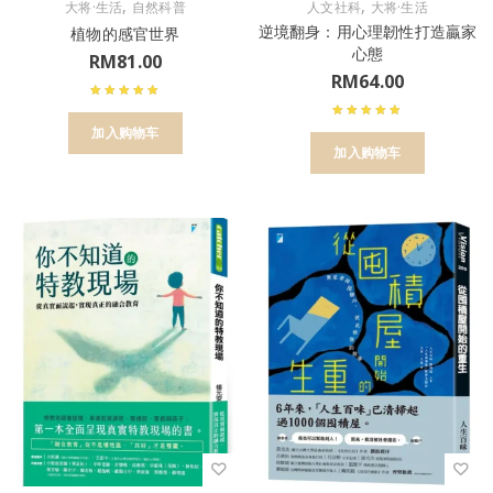
,
,
大将·生活
自然科普
人文社科
大将·生活
逆境翻身：用心理韌性打造贏家
植物的感官世界
心態
RM
81.00
RM
64.00
加入购物车
加入购物车