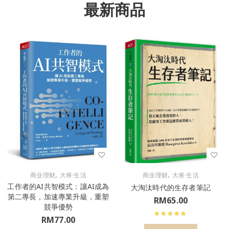
最新商品
,
,
商业理财
大将·生活
商业理财
大将·生活
工作者的AI共智模式：讓AI成為
大淘汰時代的生存者筆記
第二專長，加速專業升級，重塑
RM
65.00
競爭優勢
RM
77.00