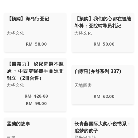
【预购】海岛行医记
【预购】我们的心都在缝缝
补补：医院辅导员札记
大将文化
大将文化
RM
58.00
RM
50.00
【醫識力】 泌尿問題不尷
尬 + 中西雙醫攜手並進非
自家飛(亦舒系列 337)
對立 （2冊合售）
大将文化
天地圖書
RM
120.00
RM
62.00
RM
99.00
盂蘭的故事
长青藤国际大奖小说书系：
追梦的孩子
三聯
晨光出版社