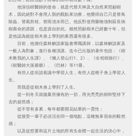
他深信樹醫師的使命，就是代替天神及大自然來照顧樹
木，因此絕對不會用人類的觀點來治療，他覺得自己只是替鳥
除蟲、替風剪枝、替雨澆水而已。他反對使用藥物強制延長病
樹壽命的原因，也是源自於此。雖然照顧樹木已經數十年，但
是他認為能從樹木身上學到的東西還有很多。
目前，他擔任森林解說家協會專職講師，以森林解說家及
一般人為對象，進行各種演講。迄今已出版的著作包括：《樹
木教我的人生課》、《懶人登山行1、2》、《全程樹旅行》、
《樹醫師大孫爺爺》、《巴林》等11冊。
有些人從街談巷議中學習人生，有些人從稚子身上學習人
生。
而我是從樹木身上學到了人生。
從一到冬天就拋棄所擁有的一切，用光禿禿的樹幹堅持下
去的超然感；
從不管有多累，每年都要開花結果的一貫性；
從接受一輩子必須活在同一個地點，這種無辜宿命的毅然
感；
以及從想要和這片土地的所有生命體一起生活的決心中，