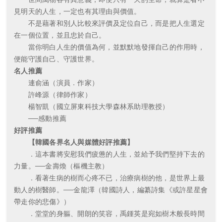
見明天的人生，一定也有其理由與價值。
不是藉著和別人比較來評價及定位自己，而是把人生選定
在一個位置，並且忠於自己。
當你明白人生的價值為何，並默默地發揮自己的作用時，
便能守護自己、守護世界。
名人推薦
連俞涵（演員．作家）
許峰源（律師作家）
楊智凱（國立屏東科技大學森林系助理教授）
──感動推薦
好評推薦
【韓國各界名人與媒體好評推薦】
．這本書將安慰我們疲憊的人生，並給予我們堅持下去的
力量。──金壽煥（樞機主教）
．看著生病的樹而心疼不已，治療病樹的他，是世界上最
動人的樹醫師。──金龍澤（韓國詩人，編纂詩集《或許星星會
帶走你的悲傷》）
．堂堂的身軀、開朗的笑容，禹鍾英是宛如樹木般長時間