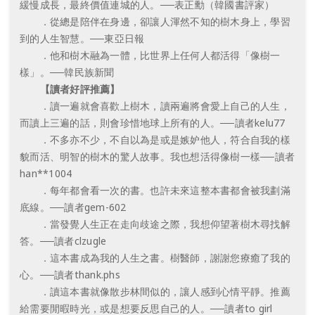
緩慢成長，最終價值連城的人。──表正勳（韓國書評家）
．從總是陪伴在身邊，卻讓人渾然不知的樹木身上，學習
到的人生智慧。──東亞日報
．他和樹木融為一體，比世界上任何人都活得「像樹一
樣」。──韓民族新聞
【讀者好評推薦】
．讀一遍就會喜歡上樹木，讀兩遍將會愛上自己的人生，
而讀上三遍的話，則會珍惜地球上所有的人。──讀者kelu77
．不多亦不少，不自以為是或是嫉妒他人，符合自我的樣
貌而活、明智的樹木的驚人故事。我也想活得像樹一樣──讀者
han**1004
．每年都會看一次的書。也許未來這整本書都會被我劃滿
底線。──讀者gem-602
．當發覺人生正在走向歧途之際，我想仰望著樹木尋找解
答。──讀者clzugle
．這本書成為我的人生之書。樹醫師，謝謝您療癒了我的
心。──讀者thank.phs
．讀這本書就像散步林間似的，讓人感到心情平靜。推薦
給需要閒暇時光，或是想要反思自己的人。──讀者to girl