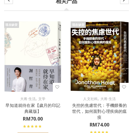
相关产品
现在缺货
现在缺货
,
,
大将·生活
文学
人文社科
大将·生活
早知道就待在家【歲月的印記
失控的焦慮世代：手機餵養的
典藏版】
世代，如何面對心理疾病的瘟
疫
RM
70.00
RM
74.00