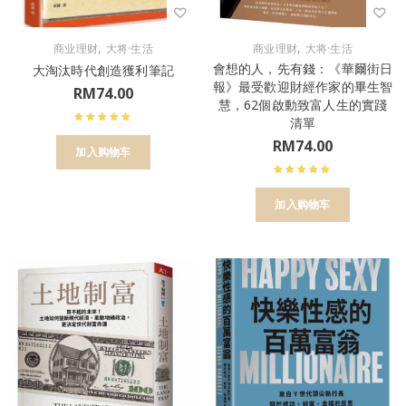
,
,
商业理财
大将·生活
商业理财
大将·生活
會想的人，先有錢：《華爾街日
大淘汰時代創造獲利筆記
報》最受歡迎財經作家的畢生智
RM
74.00
慧，62個啟動致富人生的實踐
清單
RM
74.00
加入购物车
加入购物车