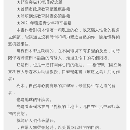
★銷售突破10萬冊紀念版
★首爾市政府教育廳推薦書籍
★浦項鋼鐵教育財團必讀書籍
★2021年獲選青少年和平書籍
本書作者對樹木懷著一顆敬重的心，以充滿人性化的視角
去解讀，能讓過去沒有時間和精力親近自然的你，開始懂得傾
聽樹說細語。
每棵樹木都是獨特的，在不同環境下有多變的反應，同時
陪伴著聽懂樹木話語的有緣人，走過生命中的每個階段。
它是樹，也是一把打開你心門的鑰匙。──楊智凱（國立屏
東科技大學森林系助理教授，口碑暢銷書《療癒之島》共同作
者）
樹木，自然界心胸寬厚的哲學家，最懂得生存之道的智
者，
也是地球的守護者。
光是看著樹木在自己扎根的土地上，兀自在生活中尋找幸
福的姿態，
就能給人們帶來慰藉。
．在眾人掌聲響起時，以美麗身影離開的自信。