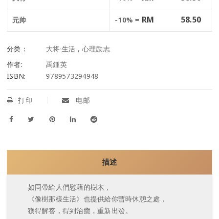
RM
58.50
元帅
-10% =
分类：
大将·生活
,
心理励志
作者:
禹鍾英
ISBN:
9789573294948
打印
电邮
描述
如同帶給人們慰藉的樹木，
《像樹那樣生活》也提供給你暫時休憩之處，
獲得解答，得到治癒，重新出發。