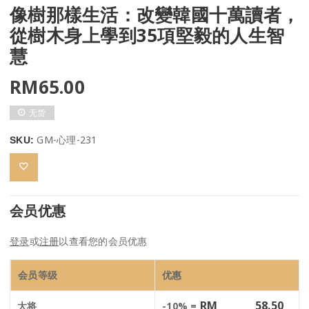
像樹那樣生活：改變韓國十萬讀者，
從樹木身上學到35項堅毅的人生智
慧
RM
65.00
无货
GM-心理-231
SKU:
会员优惠
登录
或
注册
以查看您的会员优惠
会员等级
优惠
RM
58.50
大将
-10% =