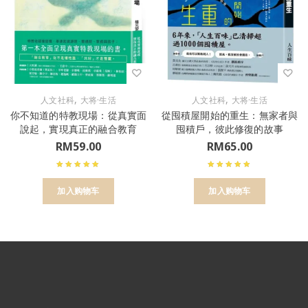
,
,
人文社科
大将·生活
人文社科
大将·生活
你不知道的特教現場：從真實面
從囤積屋開始的重生：無家者與
說起，實現真正的融合教育
囤積戶，彼此修復的故事
RM
59.00
RM
65.00
加入购物车
加入购物车