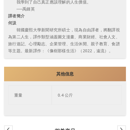
我學到了自己真正應該理解的人生價值。
──禹鍾英
譯者簡介
何汲
韓國慶熙大學新聞研究所碩士，現為自由譯者，將翻譯視
為第二人生，譯作類型涵蓋圖文漫畫、商業財經、社會人文、
旅行遊記、心理勵志、企業管理、生活休閒、親子教育、食譜
等主題。最新譯作：《像樹那樣生活》（2022，遠流）。
其他信息
重量
0.4 公斤