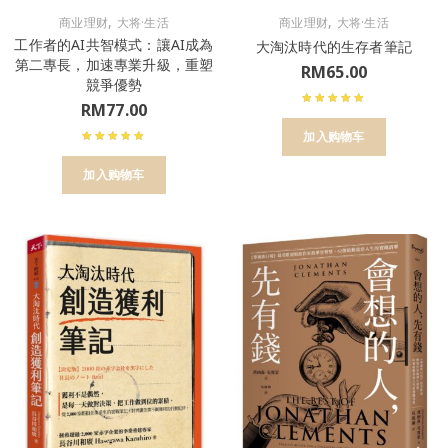
,
,
商业理财
大将·生活
商业理财
大将·生活
工作者的AI共智模式：讓AI成為
大淘汰時代的生存者筆記
第二專長，加速專業升級，重塑
RM
65.00
競爭優勢
RM
77.00
加入购物车
加入购物车