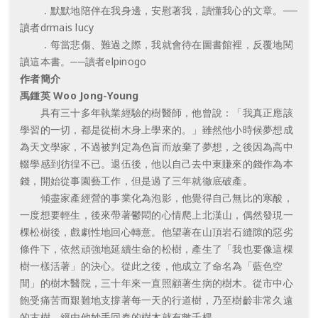
．默默地陪伴在我身邊，安慰著我，讀懂我心的文章。──
讀者drmais lucy
．每當悲傷、難過之際，我就會待在圖書館裡，反覆地閱
讀這本書。──讀者elpinogo
作者簡介
禹鍾英 Woo Jong-Young
具有三十多年執業經驗的樹醫師，他曾說：「我真正應該
學習的一切，都是從樹木身上學來的。」雖然他小時候夢想成
為天文學家，不過被判定為色盲而放棄了夢想，之後因為高中
輟學感到彷徨不已。退伍後，他以自己去中東賺來的錢作為本
錢，開始從事園藝工作，但是過了三年就徹底破產。
傾盡家產經營的事業化為泡影，他覺得自己無比的寒酸，
一度想要輕生，後來帶著鬱悶的心情爬上北漢山，偶然發現一
棵松樹後，戲劇性地回心轉意。他望著在山頂岩石縫隙的惡劣
條件下，依然頑強地延續生命的松樹，產生了「我也要像這棵
樹一樣活著」的決心。從此之後，他成立了命名為「藍色空
間」的樹木醫院，三十年來一直照顧著生病的樹木。從市中心
飽受痛苦而艱難地支撐著每一天的行道樹，乃至樹齡非常久遠
的古樹，經由他妙手回春的樹木就有數千棵。