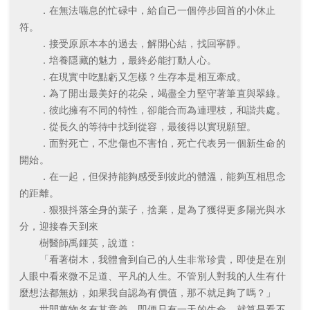
．在無法喘息的忙碌中，給自己一個停步回首的小休止
符。
．接受原原本本的過去，解開心結，找回寧靜。
．培養隱藏的魅力，最終必能打動人心。
．在現實中吃點虧又怎樣？生存本是相互牽成。
．為了開出最美好的花朵，竭盡全力堅守著筆直與翠綠。
．彼此擁有不同的特性，卻能合而為連理枝，和諧共處。
．從長久的等待中找到從容，最後得以實現願望。
．面對死亡，不悲傷也不害怕，死亡代表另一個新生命的
開始。
．在一起，但保持能夠感受到彼此的體溫，能夠互相思念
的距離。
．狠狠抖落全身的葉子，捨棄，是為了獲得更多陽光與水
分，迎接春天到來
樹醫師禹鍾英，說道：
「看著樹木，我體會到自己的人生非常珍貴，即使是在別
人眼中看來微不足道、平凡的人生。不管別人對我的人生有什
麼想法都無妨，如果我自認為有價值，那不就足夠了嗎？」
世間萬物各有其意義，即便只有一天的生命，就算是看不