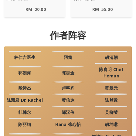
RM
20.00
RM
55.00
作者阵容
林仁吉医生
阿简
胡清朝
陈喜明 Chef
郭朝河
陈志金
Heman
戴诗杰
卢芊卉
黄章元
陈慧君 Dr. Rachel
黄信达
陈然致
杜韩念
邹汉伟
吴柳莹
陈丽娟
Hana 张心怡
胡坤琳