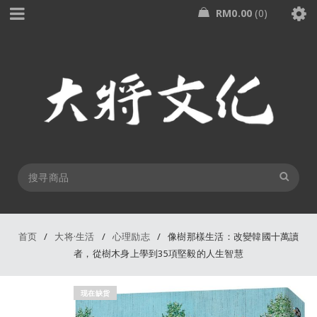
RM
0.00
0
首页
/
大将·生活
/
心理励志
/
像樹那樣生活：改變韓國十萬讀
者，從樹木身上學到35項堅毅的人生智慧
现在缺货