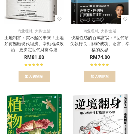
,
,
商业理财
大将·生活
商业理财
大将·生活
土地制富：買不起的未來！土地
快樂性感的百萬富翁：Y世代頂
如何壟斷現代經濟、牽動地緣政
尖執行長，關於成功、財富、幸
治，更決定世代財富命運
福的反思
RM
81.00
RM
74.00
加入购物车
加入购物车