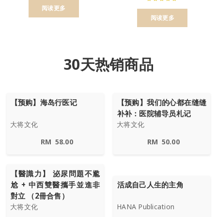
阅读更多
阅读更多
30天热销商品
【预购】海岛行医记
【预购】我们的心都在缝缝
补补：医院辅导员札记
大将文化
大将文化
RM
58.00
RM
50.00
【醫識力】 泌尿問題不尷
尬 + 中西雙醫攜手並進非
活成自己人生的主角
對立 （2冊合售）
大将文化
HANA Publication