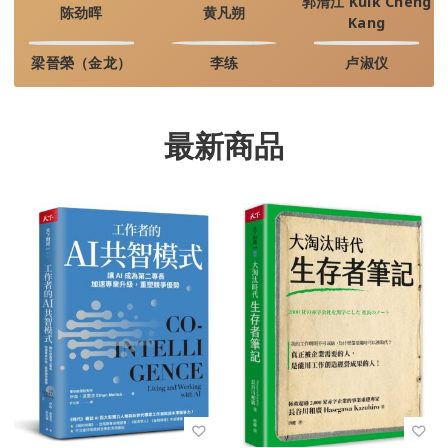
郭清江 Kuik Cheng
陈劲晖
黄凡朔
Kang
梁晉榮（金龙）
李练
卢淑仪
最新商品