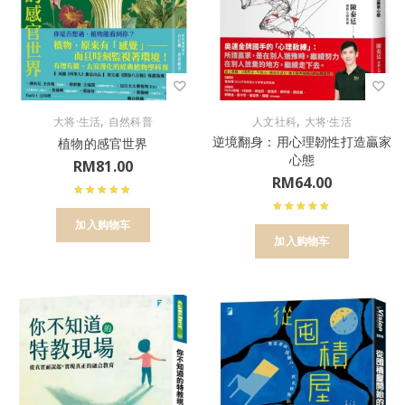
,
,
大将·生活
自然科普
人文社科
大将·生活
逆境翻身：用心理韌性打造贏家
植物的感官世界
心態
RM
81.00
RM
64.00
加入购物车
加入购物车