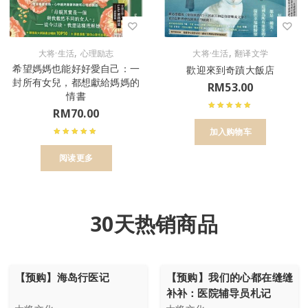
,
,
大将·生活
心理励志
大将·生活
翻译文学
希望媽媽也能好好愛自己：一
歡迎來到奇蹟大飯店
封所有女兒，都想獻給媽媽的
RM
53.00
情書
RM
70.00
加入购物车
阅读更多
30天热销商品
【预购】海岛行医记
【预购】我们的心都在缝缝
补补：医院辅导员札记