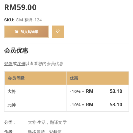
RM
59.00
GM-翻译-124
SKU:
加入购物车
会员优惠
登录
或
注册
以查看您的会员优惠
会员等级
优惠
RM
53.10
大将
-10% =
RM
53.10
元帅
-10% =
分类：
大将·生活
,
翻译文学
作者:
瑪格麗特．愛特伍