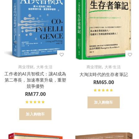
,
,
商业理财
大将·生活
商业理财
大将·生活
工作者的AI共智模式：讓AI成為
大淘汰時代的生存者筆記
第二專長，加速專業升級，重塑
RM
65.00
競爭優勢
RM
77.00
加入购物车
加入购物车