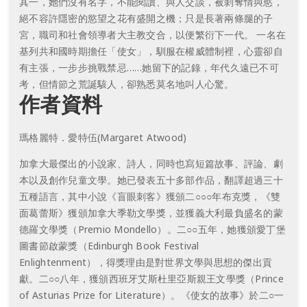
其一，她們沒有名字，不能閱讀、與人交談，被剝奪情與慾，
絕不容許隱密的慾望之花有盛開之機；只是長著兩條腿的子
宮，職司和社會領導者大主教交合，以便繁衍下一代。 一名在
基列共和國時期擔任「使女」，馴服在權威體制裡，心靈卻自
有主張，一步步挑戰禁忌……她留下的記錄，年代久遠已不可
考，但情節之荒誕駭人，卻熟悉莫名地叫人心驚。
作者資料
瑪格麗特．愛特伍(Margaret Atwood)
加拿大最傑出的小說家、詩人，同時也寫短篇故事、評論、劇
本以及創作兒童文學。她已發表五十多部作品，翻譯超過三十
五種語言，其中小說《盲眼刺客》獲頒二○○○年布克獎，《雙
面葛蕾斯》獲頒加拿大季勒文學獎，並獲義大利最負盛名的蒙
德羅文學獎（Premio Mondello）。二○○五年，她獲頒愛丁堡
圖書節啟蒙獎（Edinburgh Book Festival
Enlightenment），得獎理由是對世界文學與思想的傑出貢
獻。二○○八年，獲頒西班牙艾斯杜里亞斯親王文學獎（Prince
of Asturias Prize for Literature）。《使女的故事》於二○一