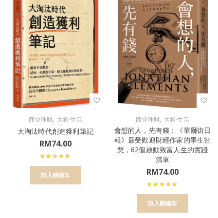
,
,
商业理财
大将·生活
商业理财
大将·生活
會想的人，先有錢：《華爾街日
大淘汰時代創造獲利筆記
報》最受歡迎財經作家的畢生智
RM
74.00
慧，62個啟動致富人生的實踐
清單
RM
74.00
加入购物车
加入购物车