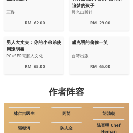
追梦的孩子
三聯
晨光出版社
RM
62.00
RM
29.00
男人大丈夫：你的小弟弟使
盧克明的偷偷一笑
用說明書
PCuSER電腦人文化
台湾出版
RM
65.00
RM
65.00
作者阵容
林仁吉医生
阿简
胡清朝
陈喜明 Chef
郭朝河
陈志金
Heman