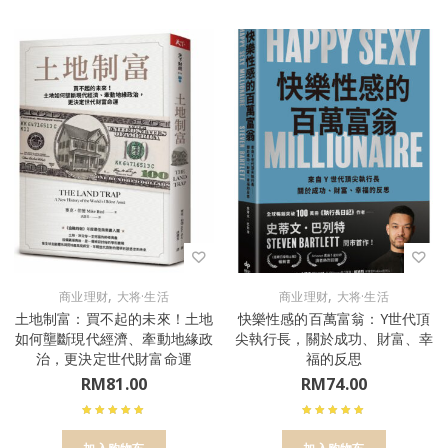
,
,
商业理财
大将·生活
商业理财
大将·生活
土地制富：買不起的未來！土地
快樂性感的百萬富翁：Y世代頂
如何壟斷現代經濟、牽動地緣政
尖執行長，關於成功、財富、幸
治，更決定世代財富命運
福的反思
RM
81.00
RM
74.00