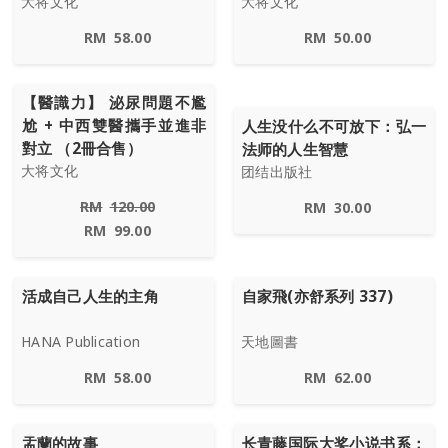
大将文化
大将文化
RM
58.00
RM
50.00
【醫識力】 泌尿問題不尷
尬 + 中西雙醫攜手並進非
人生没什么不可放下：弘一
對立 （2冊合售）
法师的人生智慧
大将文化
团结出版社
RM
120.00
RM
30.00
RM
99.00
活成自己人生的主角
自家飛(亦舒系列 337)
HANA Publication
天地圖書
RM
58.00
RM
62.00
盂蘭的故事
长青藤国际大奖小说书系：