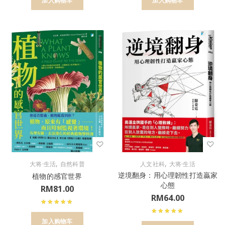
加入购物车
加入购物车
,
,
大将·生活
自然科普
人文社科
大将·生活
逆境翻身：用心理韌性打造贏家
植物的感官世界
心態
RM
81.00
RM
64.00
加入购物车