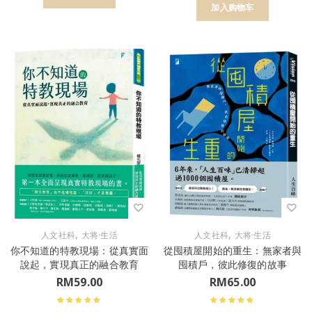
加入购物车
,
,
人文社科
大将·生活
人文社科
大将·生活
你不知道的特教現場：從真實面
從囤積屋開始的重生：無家者與
說起，實現真正的融合教育
囤積戶，彼此修復的故事
RM
59.00
RM
65.00