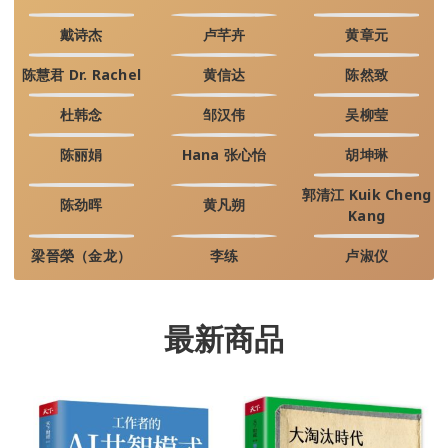
戴诗杰
卢芊卉
黄章元
陈慧君 Dr. Rachel
黄信达
陈然致
杜韩念
邹汉伟
吴柳莹
陈丽娟
Hana 张心怡
胡坤琳
郭清江 Kuik Cheng
陈劲晖
黄凡朔
Kang
梁晉榮（金龙）
李练
卢淑仪
最新商品