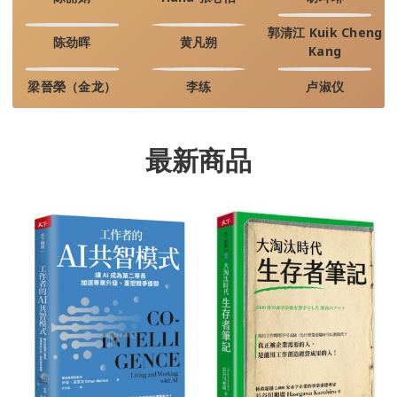
郭清江 Kuik Cheng
陈劲晖
黄凡朔
Kang
梁晉榮（金龙）
李练
卢淑仪
最新商品