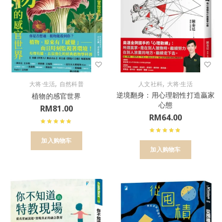
,
,
大将·生活
自然科普
人文社科
大将·生活
逆境翻身：用心理韌性打造贏家
植物的感官世界
心態
RM
81.00
RM
64.00
加入购物车
加入购物车