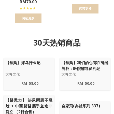
RM
70.00
阅读更多
阅读更多
30天热销商品
【预购】海岛行医记
【预购】我们的心都在缝缝
补补：医院辅导员札记
大将文化
大将文化
RM
58.00
RM
50.00
【醫識力】 泌尿問題不尷
尬 + 中西雙醫攜手並進非
自家飛(亦舒系列 337)
對立 （2冊合售）