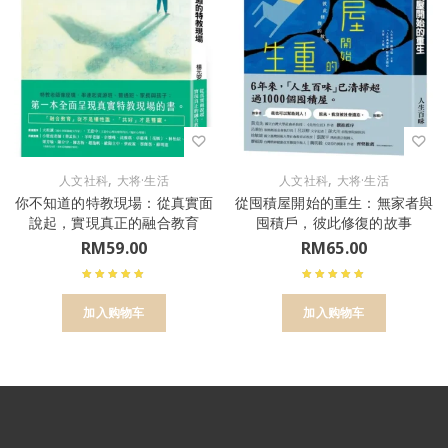
,
,
人文社科
大将·生活
人文社科
大将·生活
你不知道的特教現場：從真實面
從囤積屋開始的重生：無家者與
說起，實現真正的融合教育
囤積戶，彼此修復的故事
RM
59.00
RM
65.00
加入购物车
加入购物车