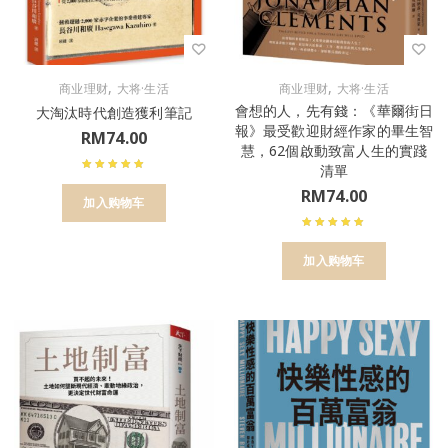
,
,
商业理财
大将·生活
商业理财
大将·生活
會想的人，先有錢：《華爾街日
大淘汰時代創造獲利筆記
報》最受歡迎財經作家的畢生智
RM
74.00
慧，62個啟動致富人生的實踐
清單
RM
74.00
加入购物车
加入购物车