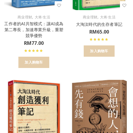
,
,
商业理财
大将·生活
商业理财
大将·生活
工作者的AI共智模式：讓AI成為
大淘汰時代的生存者筆記
第二專長，加速專業升級，重塑
RM
65.00
競爭優勢
RM
77.00
加入购物车
加入购物车