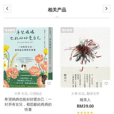
相关产品
现在缺货
现在缺货
,
,
大将·生活
心理励志
大将·生活
翻译文学
希望媽媽也能好好愛自己：一
睡美人
封所有女兒，都想獻給媽媽的
RM
39.00
情書