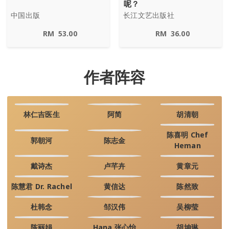
呢？
中国出版
长江文艺出版社
RM
53.00
RM
36.00
作者阵容
林仁吉医生
阿简
胡清朝
陈喜明 Chef
郭朝河
陈志金
Heman
戴诗杰
卢芊卉
黄章元
陈慧君 Dr. Rachel
黄信达
陈然致
杜韩念
邹汉伟
吴柳莹
陈丽娟
Hana 张心怡
胡坤琳