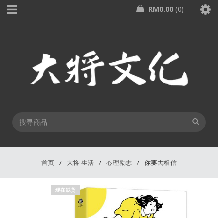
RM
0.00
0
首页
/
大将·生活
/
心理励志
/
你要去相信
现在缺货