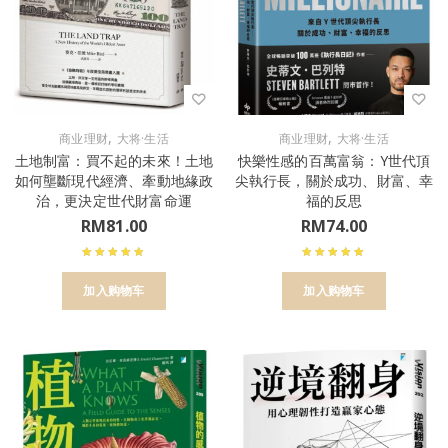
,
,
商业理财
大将·生活
商业理财
大将·生活
土地制富：買不起的未來！土地
快樂性感的百萬富翁：Y世代頂
如何壟斷現代經濟、牽動地緣政
尖執行長，關於成功、財富、幸
治，更決定世代財富命運
福的反思
RM
81.00
RM
74.00
加入购物车
加入购物车